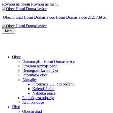
Rovnou na obsah
Rovnou na menu
Obecní úřad Horní Domaslavice
Horní Domaslavice 212, 739 51
Menu
Obec
Územní plán Horní Domaslavice
Program rozvoje obce
Demografická analýza
Informátor obce
Aktuality
Informace OÚ pro občany
Kalendář akcí
Nabídka práce
Poplatky za odpady
Kronika obce
Úřad
Obecní úřad