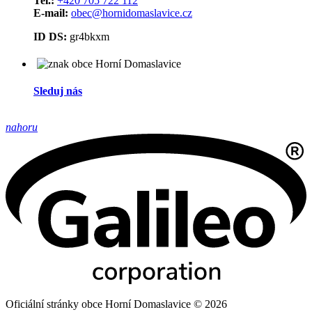
Tel.:
+420 705 722 112
E-mail:
obec@hornidomaslavice.cz
ID DS:
gr4bkxm
Sleduj nás
nahoru
Oficiální stránky obce Horní Domaslavice © 2026