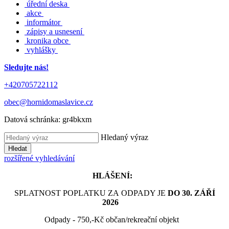
úřední deska
akce
informátor
zápisy a usnesení
kronika obce
vyhlášky
Sledujte nás!
+420705722112
obec@hornidomaslavice.cz
Datová schránka:
gr4bkxm
Hledaný výraz
Hledat
rozšířené vyhledávání
HLÁŠENÍ:
SPLATNOST POPLATKU ZA ODPADY JE
DO 30. ZÁŘÍ
2026
Odpady - 750,-Kč občan/rekreační objekt