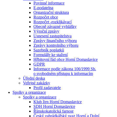
Povinné informace
E-podatelna
Organizační struktura
Rozpočet obce
Rozpočet -rozklikávací
Obecně závazné vyhlášky
Výroční zprávy
Usnesení zastupitelstva
Zprávy finančního výboru
Zprávy kontrolního výboru
Sazebník poplatků
Formuláře ke stažení
Hřbitovní řád obce Horní Domaslavice
GDPR
Informace podle zákona 106⁄1999 Sb.
o svobodném přístupu k informacím
Úřední deska
Veřejné zakázky
Profil zadavatele
Spolky a organizace
Spolky a organizace
Klub žen Horní Domaslavice
SDH Horní Domaslavice
Římskokatolická farnost
Český zahrádkářský svaz Horní a Dolní