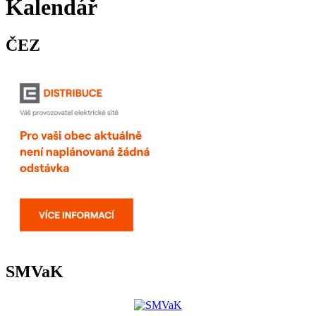
Kalendář
ČEZ
SMVaK