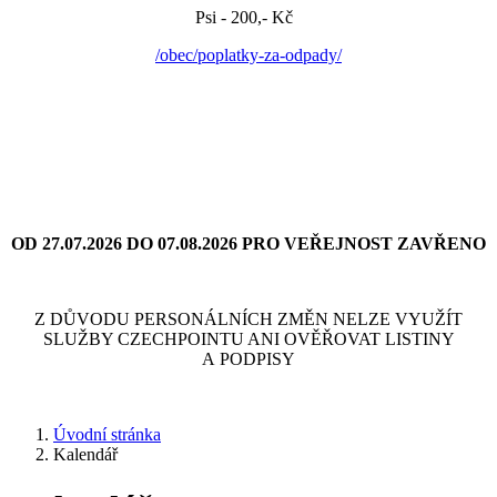
Psi - 200,- Kč
/obec/poplatky-za-odpady/
OD 27.07.2026 DO 07.08.2026 PRO VEŘEJNOST ZAVŘENO
Z DŮVODU PERSONÁLNÍCH ZMĚN NELZE VYUŽÍT
SLUŽBY CZECHPOINTU ANI OVĚŘOVAT LISTINY
A PODPISY
Úvodní stránka
Kalendář