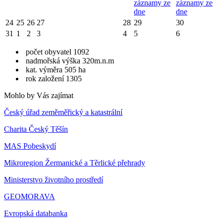
záznamy ze
záznamy ze
dne
dne
24
25
26
27
28
29
30
31
1
2
3
4
5
6
počet obyvatel 1092
nadmořská výška 320m.n.m
kat. výměra 505 ha
rok založení 1305
Mohlo by Vás zajímat
Český úřad zeměměřický a katastrální
Charita Český Těšín
MAS Pobeskydí
Mikroregion Žermanické a Těrlické přehrady
Ministerstvo životního prostředí
GEOMORAVA
Evropská databanka