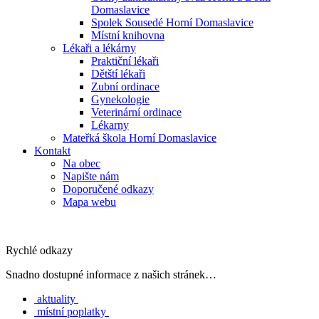
Domaslavice
Spolek Sousedé Horní Domaslavice
Místní knihovna
Lékaři a lékárny
Praktiční lékaři
Dětští lékaři
Zubní ordinace
Gynekologie
Veterinární ordinace
Lékarny
Mateřká škola Horní Domaslavice
Kontakt
Na obec
Napište nám
Doporučené odkazy
Mapa webu
Rychlé odkazy
Snadno dostupné informace z našich stránek…
aktuality
místní poplatky