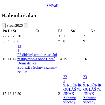
SMVaK
Kalendář akcí
Srpen
2026
Po
Út
St
Čt
Pá
So
Ne
27
28
29
30
31
1
2
3
4
5
6
7
8
9
13
1
Předběžný termín zasedání
10
11
12
zastupitelstva obce Horní
14
15
16
Domaslavice
Zobrazit všechny záznamy
ze dne
22
23
1
1
9. ROČNÍK
9. ROČNÍK
GULÁŠ 7x
GULÁŠ 7x
17
18
19
20
21
JINAK
JINAK
Zobrazit
Zobrazit
všechny
všechny