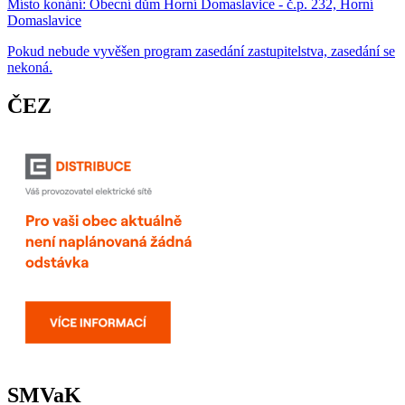
Místo konání:
Obecní dům Horní Domaslavice - č.p. 232, Horní
Domaslavice
Pokud nebude vyvěšen program zasedání zastupitelstva, zasedání se
nekoná.
ČEZ
SMVaK