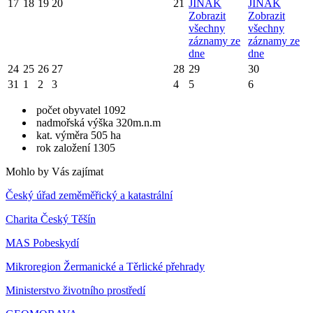
17
18
19
20
21
JINAK
JINAK
Zobrazit
Zobrazit
všechny
všechny
záznamy ze
záznamy ze
dne
dne
24
25
26
27
28
29
30
31
1
2
3
4
5
6
počet obyvatel 1092
nadmořská výška 320m.n.m
kat. výměra 505 ha
rok založení 1305
Mohlo by Vás zajímat
Český úřad zeměměřický a katastrální
Charita Český Těšín
MAS Pobeskydí
Mikroregion Žermanické a Těrlické přehrady
Ministerstvo životního prostředí