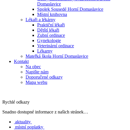
Domaslavice
Spolek Sousedé Horní Domaslavice
Místní knihovna
Lékaři a lékárny
Praktiční lékaři
Dětští lékaři
Zubní ordinace
Gynekologie
Veterinární ordinace
Lékarny
Mateřká škola Horní Domaslavice
Kontakt
Na obec
Napište nám
Doporučené odkazy
Mapa webu
Rychlé odkazy
Snadno dostupné informace z našich stránek…
aktuality
místní poplatky