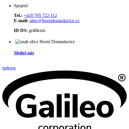
Spojení
Tel.:
+420 705 722 112
E-mail:
obec@hornidomaslavice.cz
ID DS:
gr4bkxm
Sleduj nás
nahoru