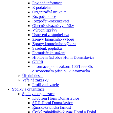
Povinné informace
E-podatelna
Organizační struktura
Rozpočet obce
Rozpočet -rozklikávací
Obecně závazné vyhlášky
Výroční zprávy
Usnesení zastupitelstva
Zprávy finančního výboru
Zprávy kontrolního výboru
Sazebník poplatků
Formuláře ke stažení
Hřbitovní řád obce Horní Domaslavice
GDPR
Informace podle zákona 106⁄1999 Sb.
o svobodném přístupu k informacím
Úřední deska
Veřejné zakázky
Profil zadavatele
Spolky a organizace
Spolky a organizace
Klub žen Horní Domaslavice
SDH Horní Domaslavice
Římskokatolická farnost
Český zahrádkářský svaz Horní a Dolní