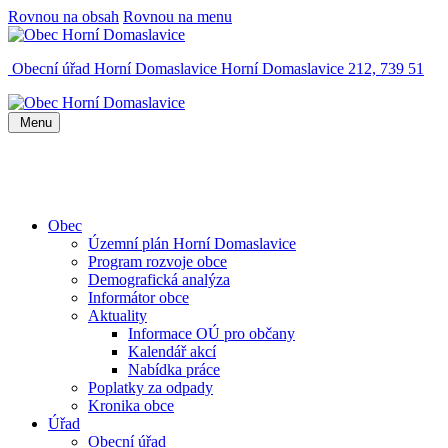
Rovnou na obsah
Rovnou na menu
Obecní úřad Horní Domaslavice
Horní Domaslavice 212, 739 51
Menu
Obec
Územní plán Horní Domaslavice
Program rozvoje obce
Demografická analýza
Informátor obce
Aktuality
Informace OÚ pro občany
Kalendář akcí
Nabídka práce
Poplatky za odpady
Kronika obce
Úřad
Obecní úřad