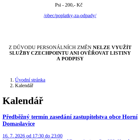
Psi - 200,- Kč
/obec/poplatky-za-odpady/
Z DŮVODU PERSONÁLNÍCH ZMĚN
NELZE VYUŽÍT
SLUŽBY CZECHPOINTU ANI OVĚŘOVAT LISTINY
A PODPISY
Úvodní stránka
Kalendář
Kalendář
Předběžný termín zasedání zastupitelstva obce Horní
Domaslavice
16. 7. 2026 od 17:30 do 23:00