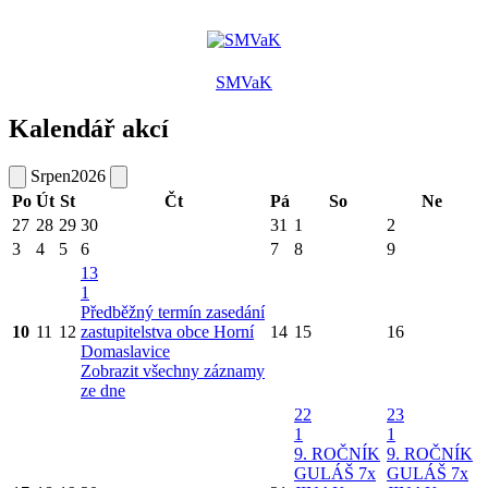
SMVaK
Kalendář akcí
Srpen
2026
Po
Út
St
Čt
Pá
So
Ne
27
28
29
30
31
1
2
3
4
5
6
7
8
9
13
1
Předběžný termín zasedání
10
11
12
zastupitelstva obce Horní
14
15
16
Domaslavice
Zobrazit všechny záznamy
ze dne
22
23
1
1
9. ROČNÍK
9. ROČNÍK
GULÁŠ 7x
GULÁŠ 7x