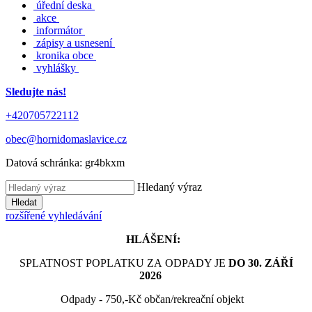
úřední deska
akce
informátor
zápisy a usnesení
kronika obce
vyhlášky
Sledujte nás!
+420705722112
obec@hornidomaslavice.cz
Datová schránka:
gr4bkxm
Hledaný výraz
Hledat
rozšířené vyhledávání
HLÁŠENÍ:
SPLATNOST POPLATKU ZA ODPADY JE
DO 30. ZÁŘÍ
2026
Odpady - 750,-Kč občan/rekreační objekt