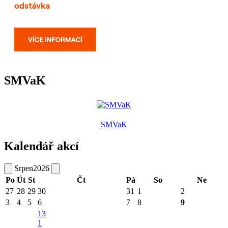
SMVaK
SMVaK
Kalendář akcí
Srpen
2026
Po
Út
St
Čt
Pá
So
Ne
27
28
29
30
31
1
2
3
4
5
6
7
8
9
13
1