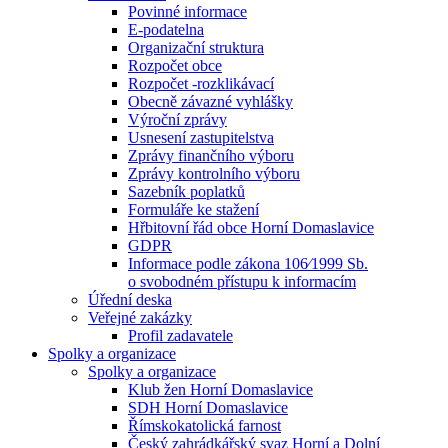
Povinné informace
E-podatelna
Organizační struktura
Rozpočet obce
Rozpočet -rozklikávací
Obecně závazné vyhlášky
Výroční zprávy
Usnesení zastupitelstva
Zprávy finančního výboru
Zprávy kontrolního výboru
Sazebník poplatků
Formuláře ke stažení
Hřbitovní řád obce Horní Domaslavice
GDPR
Informace podle zákona 106⁄1999 Sb.
o svobodném přístupu k informacím
Úřední deska
Veřejné zakázky
Profil zadavatele
Spolky a organizace
Spolky a organizace
Klub žen Horní Domaslavice
SDH Horní Domaslavice
Římskokatolická farnost
Český zahrádkářský svaz Horní a Dolní