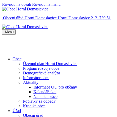
Rovnou na obsah
Rovnou na menu
Obecní úřad Horní Domaslavice
Horní Domaslavice 212, 739 51
Menu
Obec
Územní plán Horní Domaslavice
Program rozvoje obce
Demografická analýza
Informátor obce
Aktuality
Informace OÚ pro občany
Kalendář akcí
Nabídka práce
Poplatky za odpady
Kronika obce
Úřad
Obecní úřad