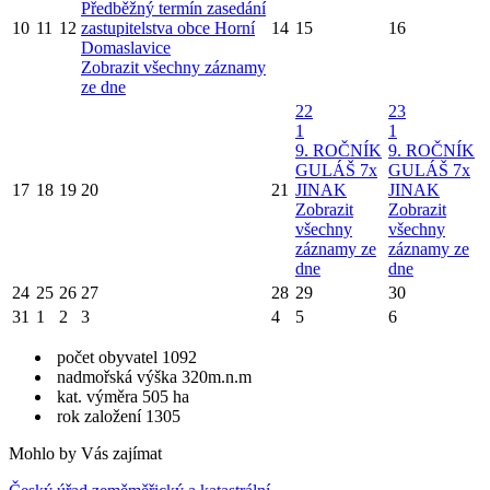
Předběžný termín zasedání
10
11
12
zastupitelstva obce Horní
14
15
16
Domaslavice
Zobrazit všechny záznamy
ze dne
22
23
1
1
9. ROČNÍK
9. ROČNÍK
GULÁŠ 7x
GULÁŠ 7x
17
18
19
20
21
JINAK
JINAK
Zobrazit
Zobrazit
všechny
všechny
záznamy ze
záznamy ze
dne
dne
24
25
26
27
28
29
30
31
1
2
3
4
5
6
počet obyvatel 1092
nadmořská výška 320m.n.m
kat. výměra 505 ha
rok založení 1305
Mohlo by Vás zajímat