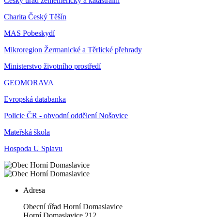
Český úřad zeměměřický a katastrální
Charita Český Těšín
MAS Pobeskydí
Mikroregion Žermanické a Těrlické přehrady
Ministerstvo životního prostředí
GEOMORAVA
Evropská databanka
Policie ČR - obvodní oddělení Nošovice
Mateřská škola
Hospoda U Splavu
Adresa
Obecní úřad Horní Domaslavice
Horní Domaslavice 212