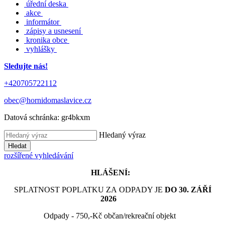
úřední deska
akce
informátor
zápisy a usnesení
kronika obce
vyhlášky
Sledujte nás!
+420705722112
obec@hornidomaslavice.cz
Datová schránka:
gr4bkxm
Hledaný výraz
Hledat
rozšířené vyhledávání
HLÁŠENÍ:
SPLATNOST POPLATKU ZA ODPADY JE
DO 30. ZÁŘÍ
2026
Odpady - 750,-Kč občan/rekreační objekt