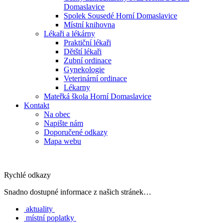
Domaslavice
Spolek Sousedé Horní Domaslavice
Místní knihovna
Lékaři a lékárny
Praktiční lékaři
Dětští lékaři
Zubní ordinace
Gynekologie
Veterinární ordinace
Lékarny
Mateřká škola Horní Domaslavice
Kontakt
Na obec
Napište nám
Doporučené odkazy
Mapa webu
Rychlé odkazy
Snadno dostupné informace z našich stránek…
aktuality
místní poplatky