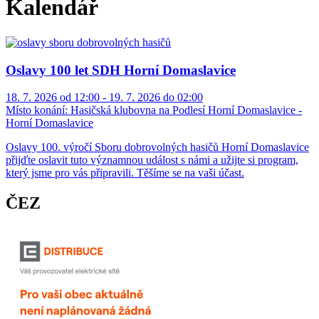
Kalendář
Oslavy 100 let SDH Horní Domaslavice
18. 7. 2026 od 12:00 - 19. 7. 2026 do 02:00
Místo konání:
Hasičská klubovna na Podlesí Horní Domaslavice -
Horní Domaslavice
Oslavy 100. výročí Sboru dobrovolných hasičů Horní Domaslavice
přijďte oslavit tuto významnou událost s námi a užijte si program,
který jsme pro vás připravili. Těšíme se na vaši účast.
ČEZ