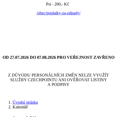
Psi - 200,- Kč
/obec/poplatky-za-odpady/
OD 27.07.2026 DO 07.08.2026 PRO VEŘEJNOST ZAVŘENO
Z DŮVODU PERSONÁLNÍCH ZMĚN NELZE VYUŽÍT
SLUŽBY CZECHPOINTU ANI OVĚŘOVAT LISTINY
A PODPISY
Úvodní stránka
Kalendář