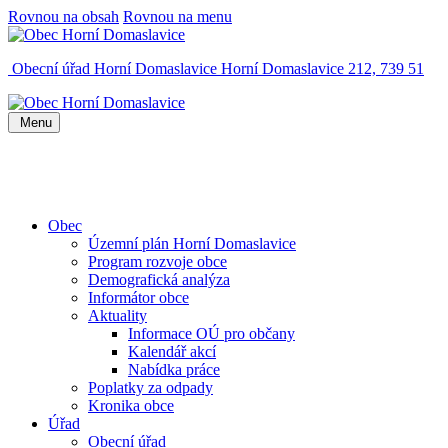
Rovnou na obsah
Rovnou na menu
Obecní úřad Horní Domaslavice
Horní Domaslavice 212, 739 51
Menu
Obec
Územní plán Horní Domaslavice
Program rozvoje obce
Demografická analýza
Informátor obce
Aktuality
Informace OÚ pro občany
Kalendář akcí
Nabídka práce
Poplatky za odpady
Kronika obce
Úřad
Obecní úřad