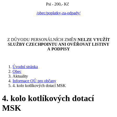
Psi - 200,- Kč
/obec/poplatky-za-odpady/
Z DŮVODU PERSONÁLNÍCH ZMĚN
NELZE VYUŽÍT
SLUŽBY CZECHPOINTU ANI OVĚŘOVAT LISTINY
A PODPISY
Úvodní stránka
Obec
Aktuality
Informace OÚ pro občany
4. kolo kotlíkových dotací MSK
4. kolo kotlíkových dotací
MSK