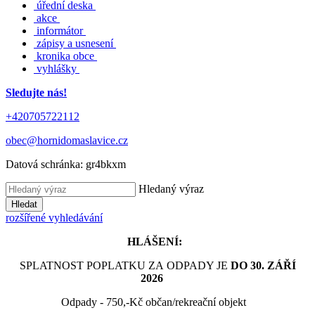
úřední deska
akce
informátor
zápisy a usnesení
kronika obce
vyhlášky
Sledujte nás!
+420705722112
obec@hornidomaslavice.cz
Datová schránka:
gr4bkxm
Hledaný výraz
Hledat
rozšířené vyhledávání
HLÁŠENÍ:
SPLATNOST POPLATKU ZA ODPADY JE
DO 30. ZÁŘÍ
2026
Odpady - 750,-Kč občan/rekreační objekt