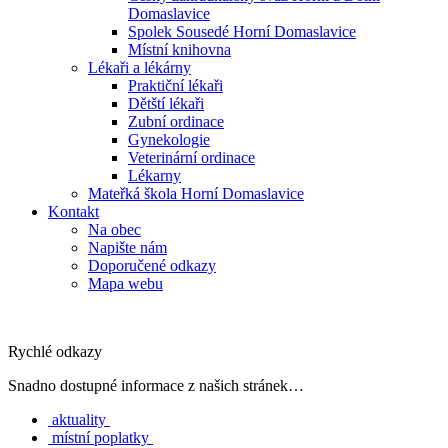
Domaslavice
Spolek Sousedé Horní Domaslavice
Místní knihovna
Lékaři a lékárny
Praktiční lékaři
Dětští lékaři
Zubní ordinace
Gynekologie
Veterinární ordinace
Lékarny
Mateřká škola Horní Domaslavice
Kontakt
Na obec
Napište nám
Doporučené odkazy
Mapa webu
Rychlé odkazy
Snadno dostupné informace z našich stránek…
aktuality
místní poplatky