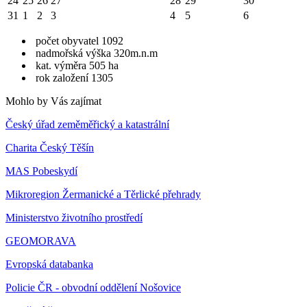
24
25
26
27
28
29
30
31
1
2
3
4
5
6
počet obyvatel 1092
nadmořská výška 320m.n.m
kat. výměra 505 ha
rok založení 1305
Mohlo by Vás zajímat
Český úřad zeměměřický a katastrální
Charita Český Těšín
MAS Pobeskydí
Mikroregion Žermanické a Těrlické přehrady
Ministerstvo životního prostředí
GEOMORAVA
Evropská databanka
Policie ČR - obvodní oddělení Nošovice