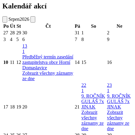
Kalendář akcí
Srpen
2026
Po
Út
St
Čt
Pá
So
Ne
27
28
29
30
31
1
2
3
4
5
6
7
8
9
13
1
Předběžný termín zasedání
10
11
12
zastupitelstva obce Horní
14
15
16
Domaslavice
Zobrazit všechny záznamy
ze dne
22
23
1
1
9. ROČNÍK
9. ROČNÍK
GULÁŠ 7x
GULÁŠ 7x
17
18
19
20
21
JINAK
JINAK
Zobrazit
Zobrazit
všechny
všechny
záznamy ze
záznamy ze
dne
dne