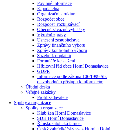
Povinné informace
E-podatelna
Organizační struktura
Rozpočet obce
Rozpočet -rozklikávací
Obecně závazné vyhlášky
Výroční zprávy
Usnesení zastupitelstva
Zprávy finančního výboru
Zprávy kontrolního výboru
Sazebník poplatků
Formuláře ke stažení
Hřbitovní řád obce Horní Domaslavice
GDPR
Informace podle zákona 106⁄1999 Sb.
o svobodném přístupu k informacím
Úřední deska
Veřejné zakázky
Profil zadavatele
Spolky a organizace
Spolky a organizace
Klub žen Horní Domaslavice
SDH Horní Domaslavice
Římskokatolická farnost
Český zahrádkářský svaz Horní a Dolní