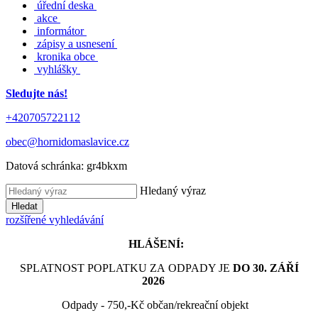
úřední deska
akce
informátor
zápisy a usnesení
kronika obce
vyhlášky
Sledujte nás!
+420705722112
obec@hornidomaslavice.cz
Datová schránka:
gr4bkxm
Hledaný výraz
Hledat
rozšířené vyhledávání
HLÁŠENÍ:
SPLATNOST POPLATKU ZA ODPADY JE
DO 30. ZÁŘÍ
2026
Odpady - 750,-Kč občan/rekreační objekt