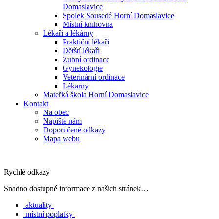
Domaslavice
Spolek Sousedé Horní Domaslavice
Místní knihovna
Lékaři a lékárny
Praktiční lékaři
Dětští lékaři
Zubní ordinace
Gynekologie
Veterinární ordinace
Lékarny
Mateřká škola Horní Domaslavice
Kontakt
Na obec
Napište nám
Doporučené odkazy
Mapa webu
Rychlé odkazy
Snadno dostupné informace z našich stránek…
aktuality
místní poplatky