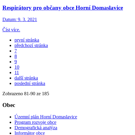
Respirátory pro občany obce Horní Domaslavice
Datum:
9. 3. 2021
Číst více.
první stránka
předchozí stránka
7
8
9
10
11
další stránka
poslední stránka
Zobrazeno
81
-
90
ze 185
Obec
Územní plán Horní Domaslavice
Program rozvoje obce
Demografická analýza
Informátor obce