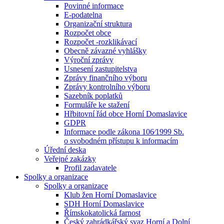
Povinné informace
E-podatelna
Organizační struktura
Rozpočet obce
Rozpočet -rozklikávací
Obecně závazné vyhlášky
Výroční zprávy
Usnesení zastupitelstva
Zprávy finančního výboru
Zprávy kontrolního výboru
Sazebník poplatků
Formuláře ke stažení
Hřbitovní řád obce Horní Domaslavice
GDPR
Informace podle zákona 106⁄1999 Sb.
o svobodném přístupu k informacím
Úřední deska
Veřejné zakázky
Profil zadavatele
Spolky a organizace
Spolky a organizace
Klub žen Horní Domaslavice
SDH Horní Domaslavice
Římskokatolická farnost
Český zahrádkářský svaz Horní a Dolní