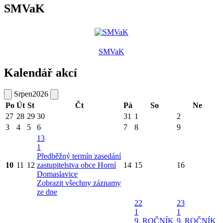
SMVaK
SMVaK
Kalendář akcí
Srpen
2026
Po
Út
St
Čt
Pá
So
Ne
27
28
29
30
31
1
2
3
4
5
6
7
8
9
13
1
Předběžný termín zasedání
10
11
12
zastupitelstva obce Horní
14
15
16
Domaslavice
Zobrazit všechny záznamy
ze dne
22
23
1
1
9. ROČNÍK
9. ROČNÍK