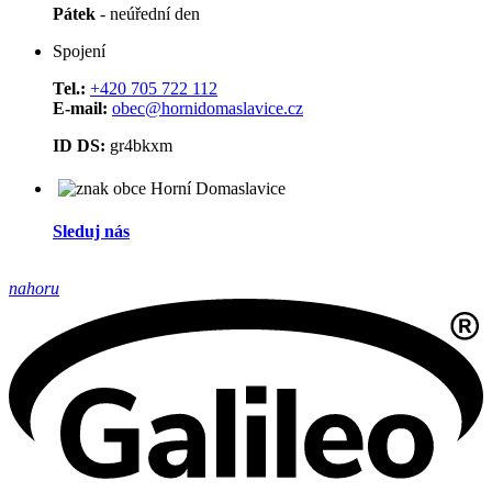
Pátek
- neúřední den
Spojení
Tel.:
+420 705 722 112
E-mail:
obec@hornidomaslavice.cz
ID DS:
gr4bkxm
Sleduj nás
nahoru