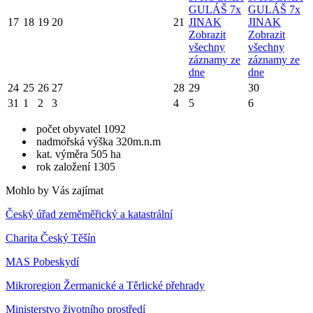
GULÁŠ 7x
GULÁŠ 7x
17
18
19
20
21
JINAK
JINAK
Zobrazit
Zobrazit
všechny
všechny
záznamy ze
záznamy ze
dne
dne
24
25
26
27
28
29
30
31
1
2
3
4
5
6
počet obyvatel 1092
nadmořská výška 320m.n.m
kat. výměra 505 ha
rok založení 1305
Mohlo by Vás zajímat
Český úřad zeměměřický a katastrální
Charita Český Těšín
MAS Pobeskydí
Mikroregion Žermanické a Těrlické přehrady
Ministerstvo životního prostředí