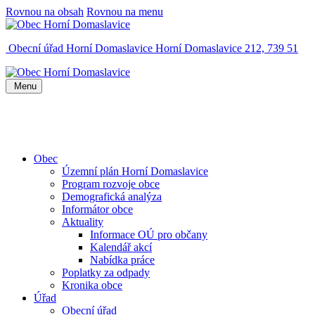
Rovnou na obsah
Rovnou na menu
Obecní úřad Horní Domaslavice
Horní Domaslavice 212, 739 51
Menu
Obec
Územní plán Horní Domaslavice
Program rozvoje obce
Demografická analýza
Informátor obce
Aktuality
Informace OÚ pro občany
Kalendář akcí
Nabídka práce
Poplatky za odpady
Kronika obce
Úřad
Obecní úřad