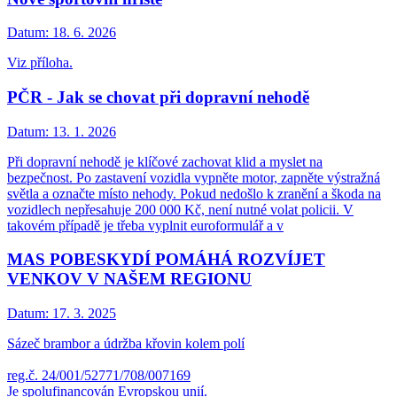
Datum:
18. 6. 2026
Viz příloha.
PČR - Jak se chovat při dopravní nehodě
Datum:
13. 1. 2026
Při dopravní nehodě je klíčové zachovat klid a myslet na
bezpečnost. Po zastavení vozidla vypněte motor, zapněte výstražná
světla a označte místo nehody. Pokud nedošlo k zranění a škoda na
vozidlech nepřesahuje 200 000 Kč, není nutné volat policii. V
takovém případě je třeba vyplnit euroformulář a v
MAS POBESKYDÍ POMÁHÁ ROZVÍJET
VENKOV V NAŠEM REGIONU
Datum:
17. 3. 2025
Sázeč brambor a údržba křovin kolem polí
reg.č. 24/001/52771/708/007169
Je spolufinancován Evropskou unií.