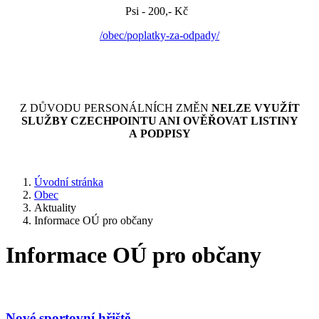
Psi - 200,- Kč
/obec/poplatky-za-odpady/
Z DŮVODU PERSONÁLNÍCH ZMĚN
NELZE VYUŽÍT
SLUŽBY CZECHPOINTU ANI OVĚŘOVAT LISTINY
A PODPISY
Úvodní stránka
Obec
Aktuality
Informace OÚ pro občany
Informace OÚ pro občany
Nové sportovní hřiště