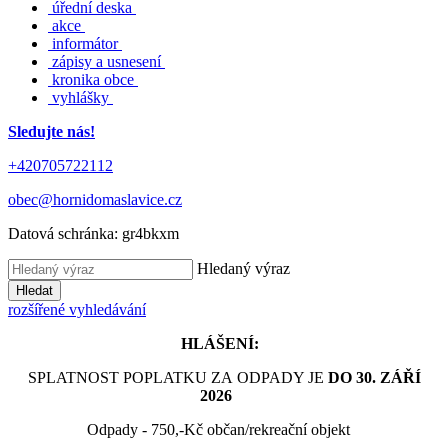
úřední deska
akce
informátor
zápisy a usnesení
kronika obce
vyhlášky
Sledujte nás!
+420705722112
obec@hornidomaslavice.cz
Datová schránka:
gr4bkxm
Hledaný výraz
Hledat
rozšířené vyhledávání
HLÁŠENÍ:
SPLATNOST POPLATKU ZA ODPADY JE
DO 30. ZÁŘÍ
2026
Odpady - 750,-Kč občan/rekreační objekt