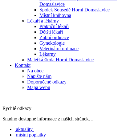
Domaslavice
Spolek Sousedé Horní Domaslavice
Místní knihovna
Lékaři a lékárny
Praktiční lékaři
Dětští lékaři
Zubní ordinace
Gynekologie
Veterinární ordinace
Lékarny
Mateřká škola Horní Domaslavice
Kontakt
Na obec
Napište nám
Doporučené odkazy
Mapa webu
Rychlé odkazy
Snadno dostupné informace z našich stránek…
aktuality
místní poplatky