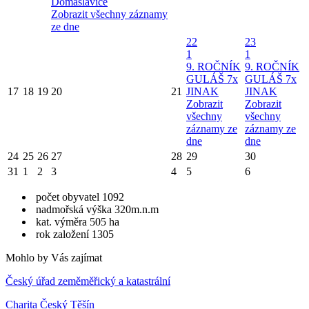
Domaslavice
Zobrazit všechny záznamy
ze dne
22
23
1
1
9. ROČNÍK
9. ROČNÍK
GULÁŠ 7x
GULÁŠ 7x
17
18
19
20
21
JINAK
JINAK
Zobrazit
Zobrazit
všechny
všechny
záznamy ze
záznamy ze
dne
dne
24
25
26
27
28
29
30
31
1
2
3
4
5
6
počet obyvatel 1092
nadmořská výška 320m.n.m
kat. výměra 505 ha
rok založení 1305
Mohlo by Vás zajímat
Český úřad zeměměřický a katastrální
Charita Český Těšín