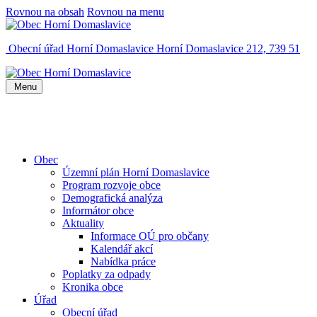
Rovnou na obsah
Rovnou na menu
Obecní úřad Horní Domaslavice
Horní Domaslavice 212, 739 51
Menu
Obec
Územní plán Horní Domaslavice
Program rozvoje obce
Demografická analýza
Informátor obce
Aktuality
Informace OÚ pro občany
Kalendář akcí
Nabídka práce
Poplatky za odpady
Kronika obce
Úřad
Obecní úřad