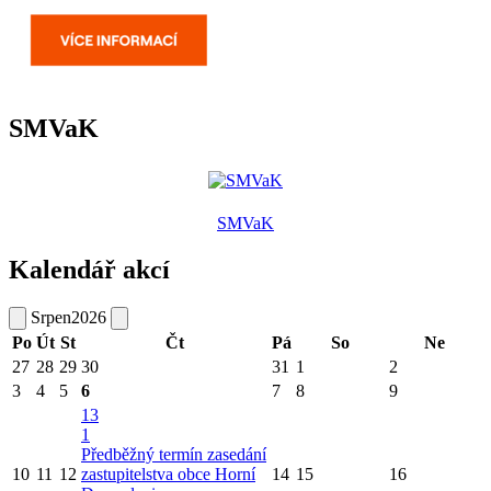
SMVaK
SMVaK
Kalendář akcí
Srpen
2026
Po
Út
St
Čt
Pá
So
Ne
27
28
29
30
31
1
2
3
4
5
6
7
8
9
13
1
Předběžný termín zasedání
10
11
12
zastupitelstva obce Horní
14
15
16