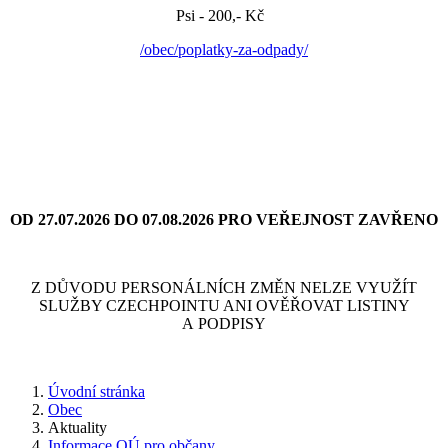
Psi - 200,- Kč
/obec/poplatky-za-odpady/
OD 27.07.2026 DO 07.08.2026 PRO VEŘEJNOST ZAVŘENO
Z DŮVODU PERSONÁLNÍCH ZMĚN NELZE VYUŽÍT
SLUŽBY CZECHPOINTU ANI OVĚŘOVAT LISTINY
A PODPISY
Úvodní stránka
Obec
Aktuality
Informace OÚ pro občany