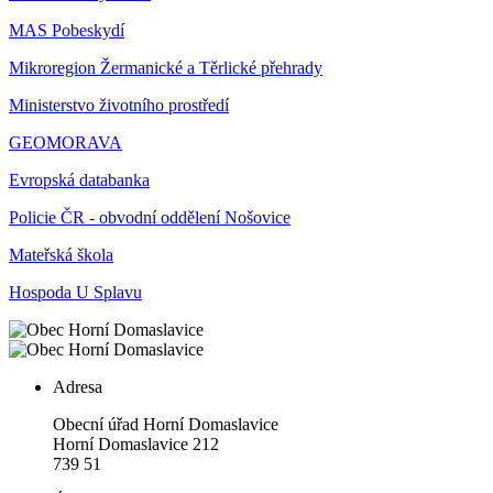
MAS Pobeskydí
Mikroregion Žermanické a Těrlické přehrady
Ministerstvo životního prostředí
GEOMORAVA
Evropská databanka
Policie ČR - obvodní oddělení Nošovice
Mateřská škola
Hospoda U Splavu
Adresa
Obecní úřad Horní Domaslavice
Horní Domaslavice 212
739 51