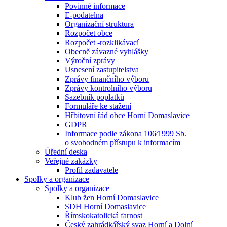
Povinné informace
E-podatelna
Organizační struktura
Rozpočet obce
Rozpočet -rozklikávací
Obecně závazné vyhlášky
Výroční zprávy
Usnesení zastupitelstva
Zprávy finančního výboru
Zprávy kontrolního výboru
Sazebník poplatků
Formuláře ke stažení
Hřbitovní řád obce Horní Domaslavice
GDPR
Informace podle zákona 106⁄1999 Sb.
o svobodném přístupu k informacím
Úřední deska
Veřejné zakázky
Profil zadavatele
Spolky a organizace
Spolky a organizace
Klub žen Horní Domaslavice
SDH Horní Domaslavice
Římskokatolická farnost
Český zahrádkářský svaz Horní a Dolní