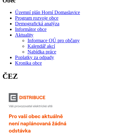
Obec
Územní plán Horní Domaslavice
Program rozvoje obce
Demografická analýza
Informátor obce
Aktuality
Informace OÚ pro občany
Kalendář akcí
Nabídka práce
Poplatky za odpady
Kronika obce
ČEZ