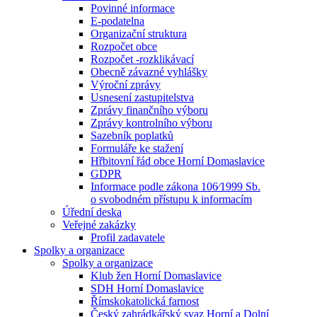
Povinné informace
E-podatelna
Organizační struktura
Rozpočet obce
Rozpočet -rozklikávací
Obecně závazné vyhlášky
Výroční zprávy
Usnesení zastupitelstva
Zprávy finančního výboru
Zprávy kontrolního výboru
Sazebník poplatků
Formuláře ke stažení
Hřbitovní řád obce Horní Domaslavice
GDPR
Informace podle zákona 106⁄1999 Sb.
o svobodném přístupu k informacím
Úřední deska
Veřejné zakázky
Profil zadavatele
Spolky a organizace
Spolky a organizace
Klub žen Horní Domaslavice
SDH Horní Domaslavice
Římskokatolická farnost
Český zahrádkářský svaz Horní a Dolní