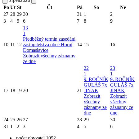
Srpen
2026
Po
Út
St
Čt
Pá
So
Ne
27
28
29
30
31
1
2
3
4
5
6
7
8
9
13
1
Předběžný termín zasedání
10
11
12
zastupitelstva obce Horní
14
15
16
Domaslavice
Zobrazit všechny záznamy
ze dne
22
23
1
1
9. ROČNÍK
9. ROČNÍK
GULÁŠ 7x
GULÁŠ 7x
17
18
19
20
21
JINAK
JINAK
Zobrazit
Zobrazit
všechny
všechny
záznamy ze
záznamy ze
dne
dne
24
25
26
27
28
29
30
31
1
2
3
4
5
6
počet obyvatel 1092