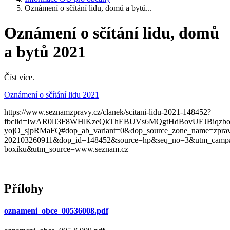
Oznámení o sčítání lidu, domů a bytů...
Oznámení o sčítání lidu, domů
a bytů 2021
Číst více.
Oznámení o sčítání lidu 2021
https://www.seznamzpravy.cz/clanek/scitani-lidu-2021-148452?
fbclid=IwAR0lJ3F8WHlKzeQkThEBUVs6MQgtHdBovUEJBiqzbo
yojO_sjpRMaFQ#dop_ab_variant=0&dop_source_zone_name=zpra
202103260911&dop_id=148452&source=hp&seq_no=3&utm_camp
boxiku&utm_source=www.seznam.cz
Přílohy
oznameni_obce_00536008.pdf