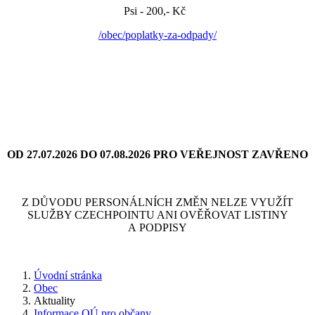
Psi - 200,- Kč
/obec/poplatky-za-odpady/
OD 27.07.2026 DO 07.08.2026 PRO VEŘEJNOST ZAVŘENO
Z DŮVODU PERSONÁLNÍCH ZMĚN NELZE VYUŽÍT
SLUŽBY CZECHPOINTU ANI OVĚŘOVAT LISTINY
A PODPISY
Úvodní stránka
Obec
Aktuality
Informace OÚ pro občany