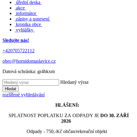
úřední deska
akce
informátor
zápisy a usnesení
kronika obce
vyhlášky
Sledujte nás!
+420705722112
obec@hornidomaslavice.cz
Datová schránka:
gr4bkxm
Hledaný výraz
Hledat
rozšířené vyhledávání
HLÁŠENÍ:
SPLATNOST POPLATKU ZA ODPADY JE
DO 30. ZÁŘÍ
2026
Odpady - 750,-Kč občan/rekreační objekt