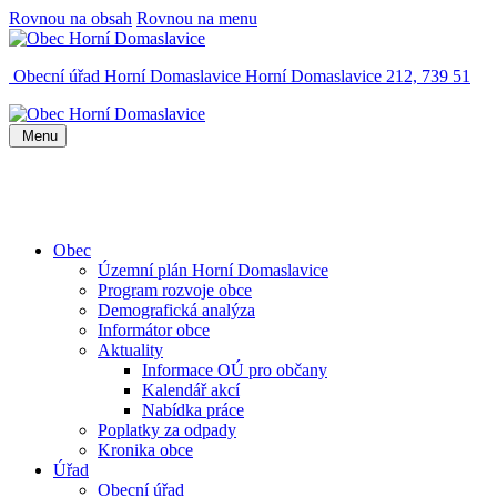
Rovnou na obsah
Rovnou na menu
Obecní úřad Horní Domaslavice
Horní Domaslavice 212, 739 51
Menu
Obec
Územní plán Horní Domaslavice
Program rozvoje obce
Demografická analýza
Informátor obce
Aktuality
Informace OÚ pro občany
Kalendář akcí
Nabídka práce
Poplatky za odpady
Kronika obce
Úřad
Obecní úřad