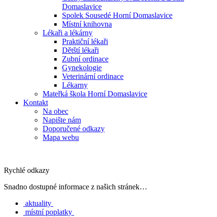
Domaslavice
Spolek Sousedé Horní Domaslavice
Místní knihovna
Lékaři a lékárny
Praktiční lékaři
Dětští lékaři
Zubní ordinace
Gynekologie
Veterinární ordinace
Lékarny
Mateřká škola Horní Domaslavice
Kontakt
Na obec
Napište nám
Doporučené odkazy
Mapa webu
Rychlé odkazy
Snadno dostupné informace z našich stránek…
aktuality
místní poplatky