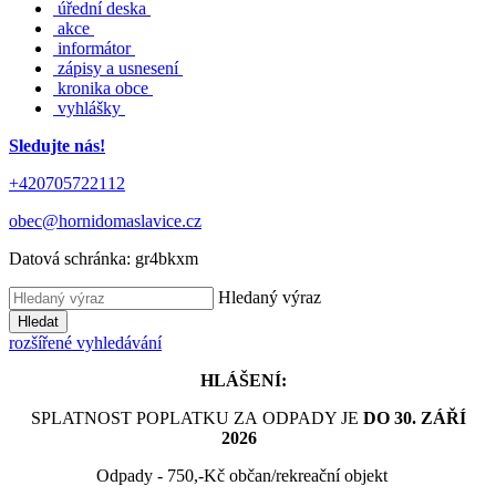
úřední deska
akce
informátor
zápisy a usnesení
kronika obce
vyhlášky
Sledujte nás!
+420705722112
obec@hornidomaslavice.cz
Datová schránka:
gr4bkxm
Hledaný výraz
Hledat
rozšířené vyhledávání
HLÁŠENÍ:
SPLATNOST POPLATKU ZA ODPADY JE
DO 30. ZÁŘÍ
2026
Odpady - 750,-Kč občan/rekreační objekt