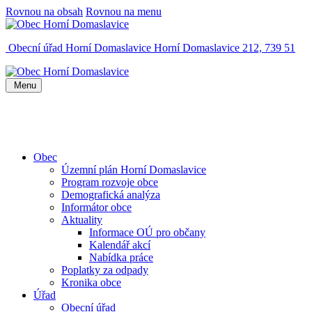
Rovnou na obsah
Rovnou na menu
Obecní úřad Horní Domaslavice
Horní Domaslavice 212, 739 51
Menu
Obec
Územní plán Horní Domaslavice
Program rozvoje obce
Demografická analýza
Informátor obce
Aktuality
Informace OÚ pro občany
Kalendář akcí
Nabídka práce
Poplatky za odpady
Kronika obce
Úřad
Obecní úřad