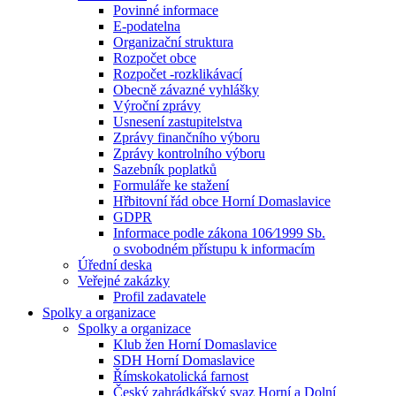
Povinné informace
E-podatelna
Organizační struktura
Rozpočet obce
Rozpočet -rozklikávací
Obecně závazné vyhlášky
Výroční zprávy
Usnesení zastupitelstva
Zprávy finančního výboru
Zprávy kontrolního výboru
Sazebník poplatků
Formuláře ke stažení
Hřbitovní řád obce Horní Domaslavice
GDPR
Informace podle zákona 106⁄1999 Sb.
o svobodném přístupu k informacím
Úřední deska
Veřejné zakázky
Profil zadavatele
Spolky a organizace
Spolky a organizace
Klub žen Horní Domaslavice
SDH Horní Domaslavice
Římskokatolická farnost
Český zahrádkářský svaz Horní a Dolní