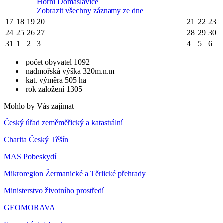
Horní Domaslavice
Zobrazit všechny záznamy ze dne
17
18
19
20
21
22
23
24
25
26
27
28
29
30
31
1
2
3
4
5
6
počet obyvatel 1092
nadmořská výška 320m.n.m
kat. výměra 505 ha
rok založení 1305
Mohlo by Vás zajímat
Český úřad zeměměřický a katastrální
Charita Český Těšín
MAS Pobeskydí
Mikroregion Žermanické a Těrlické přehrady
Ministerstvo životního prostředí
GEOMORAVA