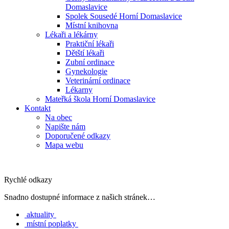
Domaslavice
Spolek Sousedé Horní Domaslavice
Místní knihovna
Lékaři a lékárny
Praktiční lékaři
Dětští lékaři
Zubní ordinace
Gynekologie
Veterinární ordinace
Lékarny
Mateřká škola Horní Domaslavice
Kontakt
Na obec
Napište nám
Doporučené odkazy
Mapa webu
Rychlé odkazy
Snadno dostupné informace z našich stránek…
aktuality
místní poplatky