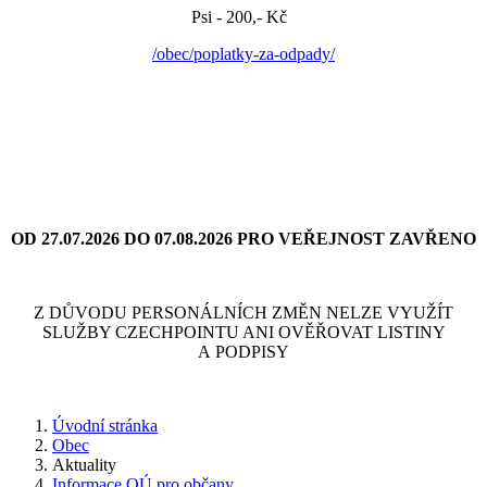
Psi - 200,- Kč
/obec/poplatky-za-odpady/
OD 27.07.2026 DO 07.08.2026 PRO VEŘEJNOST ZAVŘENO
Z DŮVODU PERSONÁLNÍCH ZMĚN NELZE VYUŽÍT
SLUŽBY CZECHPOINTU ANI OVĚŘOVAT LISTINY
A PODPISY
Úvodní stránka
Obec
Aktuality
Informace OÚ pro občany