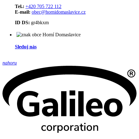
Tel.:
+420 705 722 112
E-mail:
obec@hornidomaslavice.cz
ID DS:
gr4bkxm
Sleduj nás
nahoru