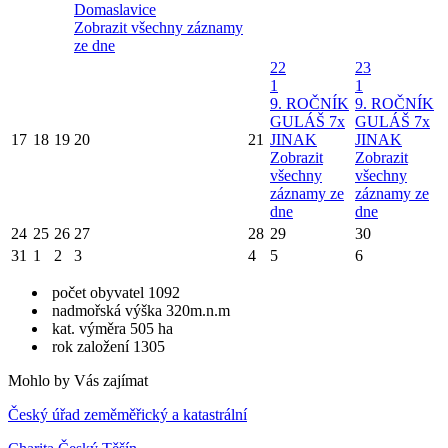
Domaslavice
Zobrazit všechny záznamy
ze dne
22
23
1
1
9. ROČNÍK
9. ROČNÍK
GULÁŠ 7x
GULÁŠ 7x
17
18
19
20
21
JINAK
JINAK
Zobrazit
Zobrazit
všechny
všechny
záznamy ze
záznamy ze
dne
dne
24
25
26
27
28
29
30
31
1
2
3
4
5
6
počet obyvatel 1092
nadmořská výška 320m.n.m
kat. výměra 505 ha
rok založení 1305
Mohlo by Vás zajímat
Český úřad zeměměřický a katastrální