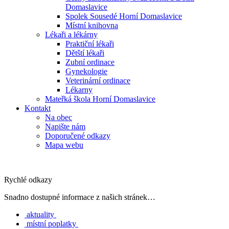
Domaslavice
Spolek Sousedé Horní Domaslavice
Místní knihovna
Lékaři a lékárny
Praktiční lékaři
Dětští lékaři
Zubní ordinace
Gynekologie
Veterinární ordinace
Lékarny
Mateřká škola Horní Domaslavice
Kontakt
Na obec
Napište nám
Doporučené odkazy
Mapa webu
Rychlé odkazy
Snadno dostupné informace z našich stránek…
aktuality
místní poplatky