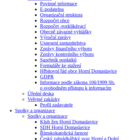
Povinné informace
E-podatelna
Organizační struktura
Rozpočet obce
Rozpočet -rozklikávací
Obecně závazné vyhlášky
Výroční zprávy
Usnesení zastupitelstva
Zprávy finančního výboru
Zprávy kontrolního výboru
Sazebník poplatků
Formuláře ke stažení
Hřbitovní řád obce Horní Domaslavice
GDPR
Informace podle zákona 106⁄1999 Sb.
o svobodném přístupu k informacím
Úřední deska
Veřejné zakázky
Profil zadavatele
Spolky a organizace
Spolky a organizace
Klub žen Horní Domaslavice
SDH Horní Domaslavice
Římskokatolická farnost
Český zahrádkářský svaz Horní a Dolní