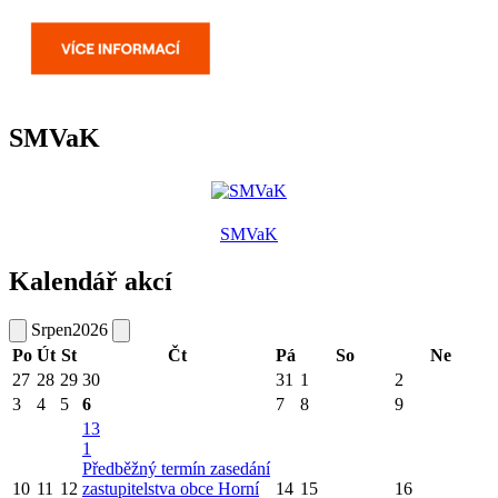
SMVaK
SMVaK
Kalendář akcí
Srpen
2026
Po
Út
St
Čt
Pá
So
Ne
27
28
29
30
31
1
2
3
4
5
6
7
8
9
13
1
Předběžný termín zasedání
10
11
12
zastupitelstva obce Horní
14
15
16