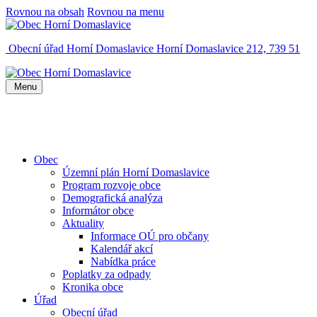
Rovnou na obsah
Rovnou na menu
Obecní úřad Horní Domaslavice
Horní Domaslavice 212, 739 51
Menu
Obec
Územní plán Horní Domaslavice
Program rozvoje obce
Demografická analýza
Informátor obce
Aktuality
Informace OÚ pro občany
Kalendář akcí
Nabídka práce
Poplatky za odpady
Kronika obce
Úřad
Obecní úřad