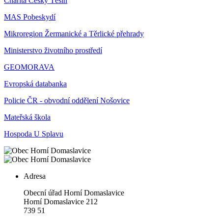
Charita Český Těšín
MAS Pobeskydí
Mikroregion Žermanické a Těrlické přehrady
Ministerstvo životního prostředí
GEOMORAVA
Evropská databanka
Policie ČR - obvodní oddělení Nošovice
Mateřská škola
Hospoda U Splavu
Adresa
Obecní úřad Horní Domaslavice
Horní Domaslavice 212
739 51