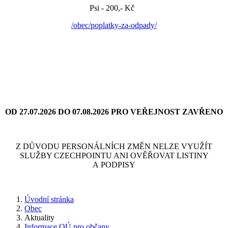
Psi - 200,- Kč
/obec/poplatky-za-odpady/
OD 27.07.2026 DO 07.08.2026 PRO VEŘEJNOST ZAVŘENO
Z DŮVODU PERSONÁLNÍCH ZMĚN NELZE VYUŽÍT
SLUŽBY CZECHPOINTU ANI OVĚŘOVAT LISTINY
A PODPISY
Úvodní stránka
Obec
Aktuality
Informace OÚ pro občany