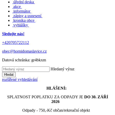
úřední deska
akce
informátor
zápisy a usnesení
kronika obce
vyhlášky
Sledujte nás!
+420705722112
obec@hornidomaslavice.cz
Datová schránka:
gr4bkxm
Hledaný výraz
Hledat
rozšířené vyhledávání
HLÁŠENÍ:
SPLATNOST POPLATKU ZA ODPADY JE
DO 30. ZÁŘÍ
2026
Odpady - 750,-Kč občan/rekreační objekt