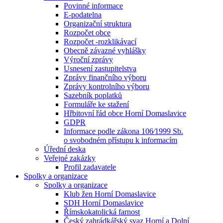
Povinné informace
E-podatelna
Organizační struktura
Rozpočet obce
Rozpočet -rozklikávací
Obecně závazné vyhlášky
Výroční zprávy
Usnesení zastupitelstva
Zprávy finančního výboru
Zprávy kontrolního výboru
Sazebník poplatků
Formuláře ke stažení
Hřbitovní řád obce Horní Domaslavice
GDPR
Informace podle zákona 106⁄1999 Sb.
o svobodném přístupu k informacím
Úřední deska
Veřejné zakázky
Profil zadavatele
Spolky a organizace
Spolky a organizace
Klub žen Horní Domaslavice
SDH Horní Domaslavice
Římskokatolická farnost
Český zahrádkářský svaz Horní a Dolní