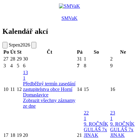
SMVaK
Kalendář akcí
Srpen
2026
Po
Út
St
Čt
Pá
So
Ne
27
28
29
30
31
1
2
3
4
5
6
7
8
9
13
1
Předběžný termín zasedání
10
11
12
zastupitelstva obce Horní
14
15
16
Domaslavice
Zobrazit všechny záznamy
ze dne
22
23
1
1
9. ROČNÍK
9. ROČNÍK
GULÁŠ 7x
GULÁŠ 7x
17
18
19
20
21
JINAK
JINAK