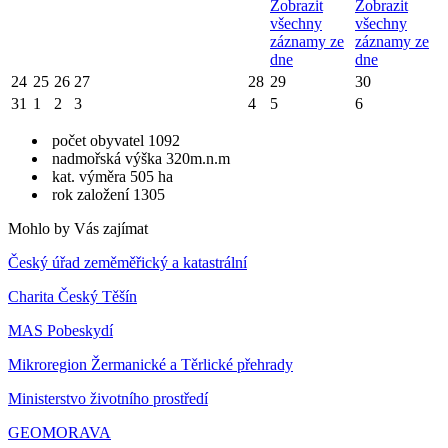
Zobrazit
Zobrazit
všechny
všechny
záznamy ze
záznamy ze
dne
dne
24
25
26
27
28
29
30
31
1
2
3
4
5
6
počet obyvatel 1092
nadmořská výška 320m.n.m
kat. výměra 505 ha
rok založení 1305
Mohlo by Vás zajímat
Český úřad zeměměřický a katastrální
Charita Český Těšín
MAS Pobeskydí
Mikroregion Žermanické a Těrlické přehrady
Ministerstvo životního prostředí
GEOMORAVA