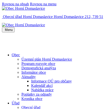
Rovnou na obsah
Rovnou na menu
Obecní úřad Horní Domaslavice
Horní Domaslavice 212, 739 51
Menu
Obec
Územní plán Horní Domaslavice
Program rozvoje obce
Demografická analýza
Informátor obce
Aktuality
Informace OÚ pro občany
Kalendář akcí
Nabídka práce
Poplatky za odpady
Kronika obce
Úřad
Obecní úřad