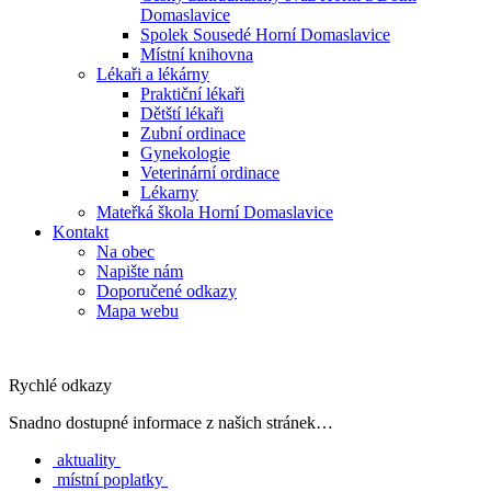
Domaslavice
Spolek Sousedé Horní Domaslavice
Místní knihovna
Lékaři a lékárny
Praktiční lékaři
Dětští lékaři
Zubní ordinace
Gynekologie
Veterinární ordinace
Lékarny
Mateřká škola Horní Domaslavice
Kontakt
Na obec
Napište nám
Doporučené odkazy
Mapa webu
Rychlé odkazy
Snadno dostupné informace z našich stránek…
aktuality
místní poplatky