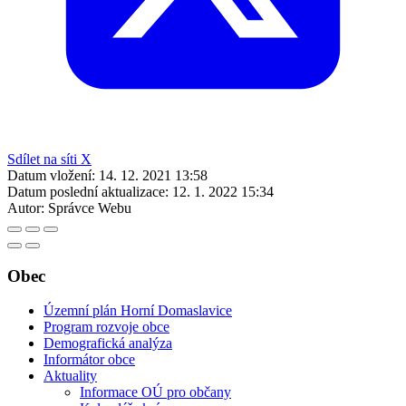
Sdílet na síti X
Datum vložení:
14. 12. 2021 13:58
Datum poslední aktualizace:
12. 1. 2022 15:34
Autor:
Správce Webu
Obec
Územní plán Horní Domaslavice
Program rozvoje obce
Demografická analýza
Informátor obce
Aktuality
Informace OÚ pro občany