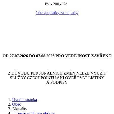
Psi - 200,- Kč
/obec/poplatky-za-odpady/
OD 27.07.2026 DO 07.08.2026 PRO VEŘEJNOST ZAVŘENO
Z DŮVODU PERSONÁLNÍCH ZMĚN NELZE VYUŽÍT
SLUŽBY CZECHPOINTU ANI OVĚŘOVAT LISTINY
A PODPISY
Úvodní stránka
Obec
Aktuality
Informace OÚ pro občany