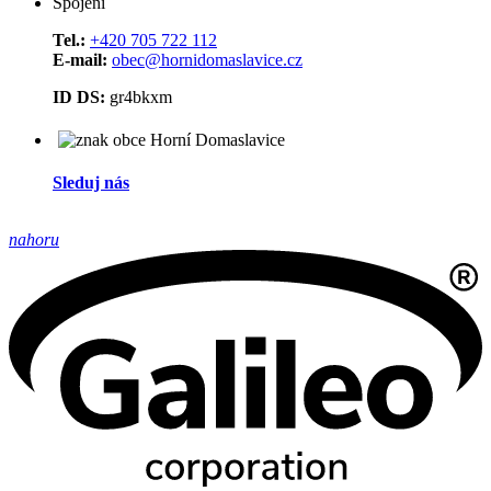
Spojení
Tel.:
+420 705 722 112
E-mail:
obec@hornidomaslavice.cz
ID DS:
gr4bkxm
Sleduj nás
nahoru