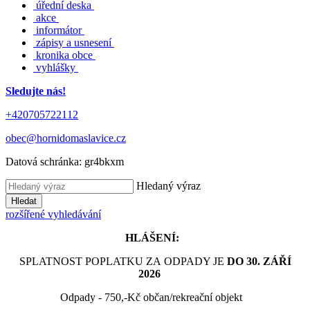
úřední deska
akce
informátor
zápisy a usnesení
kronika obce
vyhlášky
Sledujte nás!
+420705722112
obec@hornidomaslavice.cz
Datová schránka:
gr4bkxm
Hledaný výraz
Hledat
rozšířené vyhledávání
HLÁŠENÍ:
SPLATNOST POPLATKU ZA ODPADY JE
DO 30. ZÁŘÍ
2026
Odpady - 750,-Kč občan/rekreační objekt