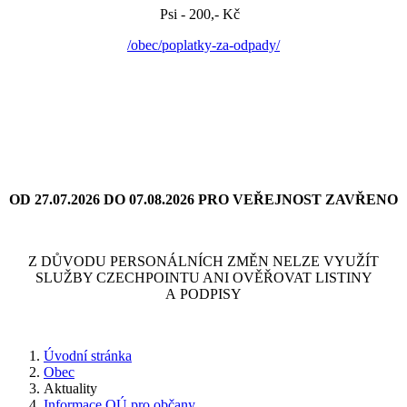
Psi - 200,- Kč
/obec/poplatky-za-odpady/
OD 27.07.2026 DO 07.08.2026 PRO VEŘEJNOST ZAVŘENO
Z DŮVODU PERSONÁLNÍCH ZMĚN NELZE VYUŽÍT
SLUŽBY CZECHPOINTU ANI OVĚŘOVAT LISTINY
A PODPISY
Úvodní stránka
Obec
Aktuality
Informace OÚ pro občany