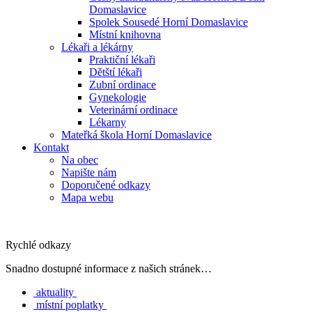
Domaslavice
Spolek Sousedé Horní Domaslavice
Místní knihovna
Lékaři a lékárny
Praktiční lékaři
Dětští lékaři
Zubní ordinace
Gynekologie
Veterinární ordinace
Lékarny
Mateřká škola Horní Domaslavice
Kontakt
Na obec
Napište nám
Doporučené odkazy
Mapa webu
Rychlé odkazy
Snadno dostupné informace z našich stránek…
aktuality
místní poplatky