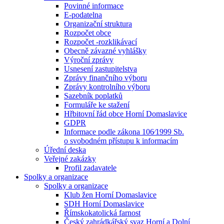
Povinné informace
E-podatelna
Organizační struktura
Rozpočet obce
Rozpočet -rozklikávací
Obecně závazné vyhlášky
Výroční zprávy
Usnesení zastupitelstva
Zprávy finančního výboru
Zprávy kontrolního výboru
Sazebník poplatků
Formuláře ke stažení
Hřbitovní řád obce Horní Domaslavice
GDPR
Informace podle zákona 106⁄1999 Sb.
o svobodném přístupu k informacím
Úřední deska
Veřejné zakázky
Profil zadavatele
Spolky a organizace
Spolky a organizace
Klub žen Horní Domaslavice
SDH Horní Domaslavice
Římskokatolická farnost
Český zahrádkářský svaz Horní a Dolní