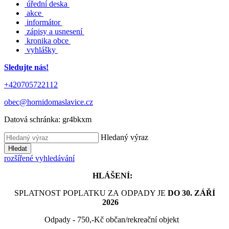
úřední deska
akce
informátor
zápisy a usnesení
kronika obce
vyhlášky
Sledujte nás!
+420705722112
obec@hornidomaslavice.cz
Datová schránka:
gr4bkxm
Hledaný výraz
Hledat
rozšířené vyhledávání
HLÁŠENÍ:
SPLATNOST POPLATKU ZA ODPADY JE
DO 30. ZÁŘÍ
2026
Odpady - 750,-Kč občan/rekreační objekt