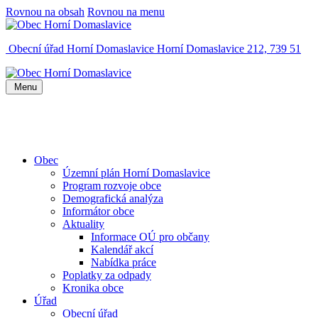
Rovnou na obsah
Rovnou na menu
Obecní úřad Horní Domaslavice
Horní Domaslavice 212, 739 51
Menu
Obec
Územní plán Horní Domaslavice
Program rozvoje obce
Demografická analýza
Informátor obce
Aktuality
Informace OÚ pro občany
Kalendář akcí
Nabídka práce
Poplatky za odpady
Kronika obce
Úřad
Obecní úřad