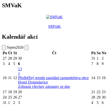
SMVaK
SMVaK
Kalendář akcí
Srpen
2026
Po
Út
St
Čt
Pá
So
Ne
27
28
29
30
31
1
2
3
4
5
6
7
8
9
13
1
10
11
12
Předběžný termín zasedání zastupitelstva obce
14
15
16
Horní Domaslavice
Zobrazit všechny záznamy ze dne
17
18
19
20
21
22
23
24
25
26
27
28
29
30
31
1
2
3
4
5
6