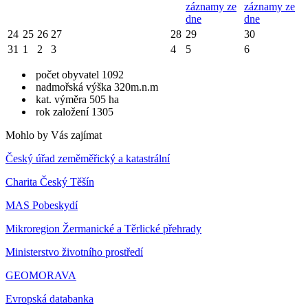
záznamy ze
záznamy ze
dne
dne
24
25
26
27
28
29
30
31
1
2
3
4
5
6
počet obyvatel 1092
nadmořská výška 320m.n.m
kat. výměra 505 ha
rok založení 1305
Mohlo by Vás zajímat
Český úřad zeměměřický a katastrální
Charita Český Těšín
MAS Pobeskydí
Mikroregion Žermanické a Těrlické přehrady
Ministerstvo životního prostředí
GEOMORAVA
Evropská databanka