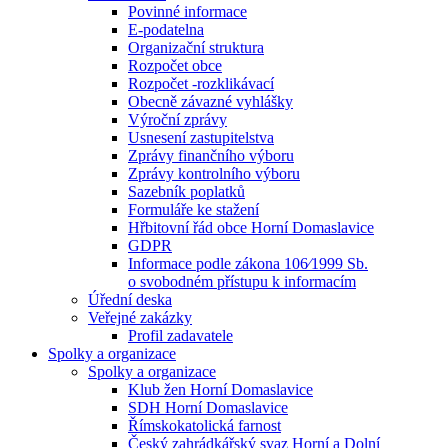
Povinné informace
E-podatelna
Organizační struktura
Rozpočet obce
Rozpočet -rozklikávací
Obecně závazné vyhlášky
Výroční zprávy
Usnesení zastupitelstva
Zprávy finančního výboru
Zprávy kontrolního výboru
Sazebník poplatků
Formuláře ke stažení
Hřbitovní řád obce Horní Domaslavice
GDPR
Informace podle zákona 106⁄1999 Sb.
o svobodném přístupu k informacím
Úřední deska
Veřejné zakázky
Profil zadavatele
Spolky a organizace
Spolky a organizace
Klub žen Horní Domaslavice
SDH Horní Domaslavice
Římskokatolická farnost
Český zahrádkářský svaz Horní a Dolní