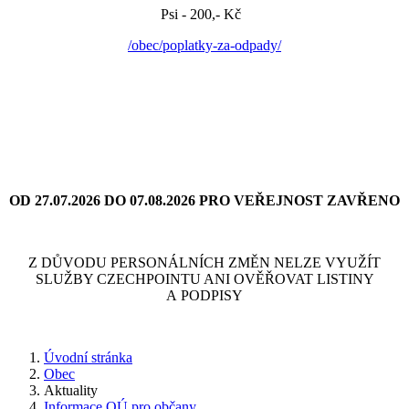
Psi - 200,- Kč
/obec/poplatky-za-odpady/
OD 27.07.2026 DO 07.08.2026 PRO VEŘEJNOST ZAVŘENO
Z DŮVODU PERSONÁLNÍCH ZMĚN NELZE VYUŽÍT
SLUŽBY CZECHPOINTU ANI OVĚŘOVAT LISTINY
A PODPISY
Úvodní stránka
Obec
Aktuality
Informace OÚ pro občany