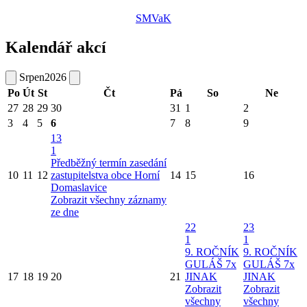
SMVaK
Kalendář akcí
Srpen
2026
Po
Út
St
Čt
Pá
So
Ne
27
28
29
30
31
1
2
3
4
5
6
7
8
9
13
1
Předběžný termín zasedání
10
11
12
zastupitelstva obce Horní
14
15
16
Domaslavice
Zobrazit všechny záznamy
ze dne
22
23
1
1
9. ROČNÍK
9. ROČNÍK
GULÁŠ 7x
GULÁŠ 7x
17
18
19
20
21
JINAK
JINAK
Zobrazit
Zobrazit
všechny
všechny