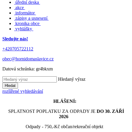
úřední deska
akce
informátor
zápisy a usnesení
kronika obce
vyhlášky
Sledujte nás!
+420705722112
obec@hornidomaslavice.cz
Datová schránka:
gr4bkxm
Hledaný výraz
Hledat
rozšířené vyhledávání
HLÁŠENÍ:
SPLATNOST POPLATKU ZA ODPADY JE
DO 30. ZÁŘÍ
2026
Odpady - 750,-Kč občan/rekreační objekt