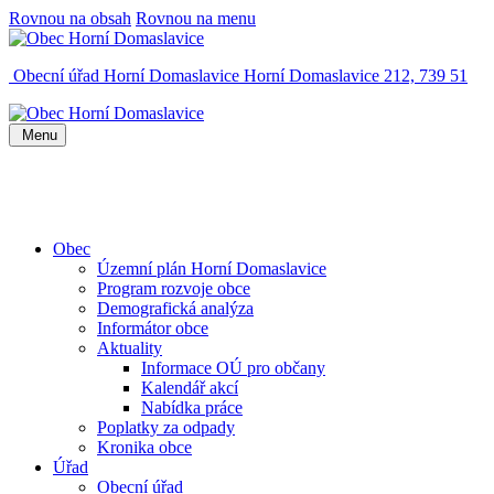
Rovnou na obsah
Rovnou na menu
Obecní úřad Horní Domaslavice
Horní Domaslavice 212, 739 51
Menu
Obec
Územní plán Horní Domaslavice
Program rozvoje obce
Demografická analýza
Informátor obce
Aktuality
Informace OÚ pro občany
Kalendář akcí
Nabídka práce
Poplatky za odpady
Kronika obce
Úřad
Obecní úřad