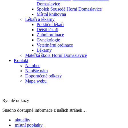
Domaslavice
Spolek Sousedé Horní Domaslavice
Místní knihovna
Lékaři a lékárny
Praktiční lékaři
Dětští lékaři
Zubní ordinace
Gynekologie
Veterinární ordinace
Lékarny
Mateřká škola Horní Domaslavice
Kontakt
Na obec
Napište nám
Doporučené odkazy
Mapa webu
Rychlé odkazy
Snadno dostupné informace z našich stránek…
aktuality
místní poplatky