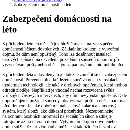
Zabezpečení domácnosti na léto
Zabezpečení domácnosti na
léto
S příchodem letních měsíců je důležité myslet na zabezpečení
domácnosti během dovolených. Základním krokem je vytvoření
dojmu, že dům není opuštěný. Toho lze dosáhnout instalací
časových spínačů na osvětlení, požádáním sousedů o pomoc při
vyzvedávání pošty nebo občasným zaparkováním automobilu před
S příchodem léta a dovolených je důležité zaměřit se na zabezpečení
domácnosti. Prevence před krádežemi spočívá nejen v instalaci
moderních technologií, ale také v drobných opatřeních, která mohou
odradit zloděje. Například je vhodné nechat rozsvícená světla
v různých časových intervalech, aby dům nevypadal opuštěně. Dále
doporučujeme požádat sousedy, aby vybírali poštu a občas parkovali
před domem. Je také dobré mít nainstalován alarm a kamerový
systém, který slouží jako důkazní prostředek. Nezapomínejte
na ochranu osobních informací na sociálních sítích a sdílejte
fotografie až po návratu domů. Vytvořením dojmu obydleného
domu snížíte riziko vloupání a můžete si tak užít léto bez obav.