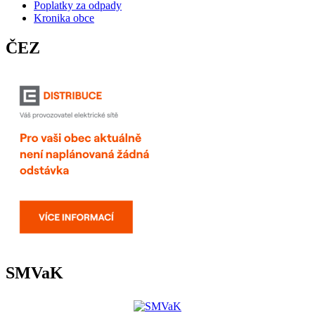
Poplatky za odpady
Kronika obce
ČEZ
SMVaK