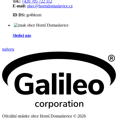
Tel.:
+420 705 722 112
E-mail:
obec@hornidomaslavice.cz
ID DS:
gr4bkxm
Sleduj nás
nahoru
Oficiální stránky obce Horní Domaslavice © 2026