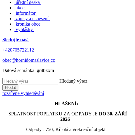
úřední deska
akce
informátor
zápisy a usnesení
kronika obce
vyhlášky
Sledujte nás!
+420705722112
obec@hornidomaslavice.cz
Datová schránka:
gr4bkxm
Hledaný výraz
Hledat
rozšířené vyhledávání
HLÁŠENÍ:
SPLATNOST POPLATKU ZA ODPADY JE
DO 30. ZÁŘÍ
2026
Odpady - 750,-Kč občan/rekreační objekt