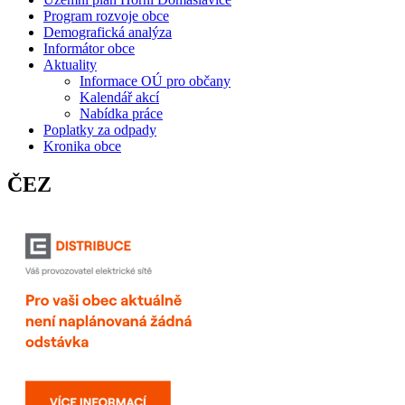
Program rozvoje obce
Demografická analýza
Informátor obce
Aktuality
Informace OÚ pro občany
Kalendář akcí
Nabídka práce
Poplatky za odpady
Kronika obce
ČEZ