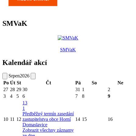
SMVaK
SMVaK
Kalendář akcí
Srpen
2026
Po
Út
St
Čt
Pá
So
Ne
27
28
29
30
31
1
2
3
4
5
6
7
8
9
13
1
Předběžný termín zasedání
10
11
12
zastupitelstva obce Horní
14
15
16
Domaslavice
Zobrazit všechny záznamy
ze dne