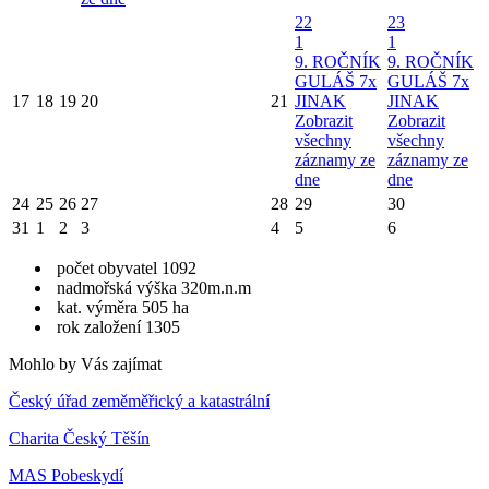
22
23
1
1
9. ROČNÍK
9. ROČNÍK
GULÁŠ 7x
GULÁŠ 7x
17
18
19
20
21
JINAK
JINAK
Zobrazit
Zobrazit
všechny
všechny
záznamy ze
záznamy ze
dne
dne
24
25
26
27
28
29
30
31
1
2
3
4
5
6
počet obyvatel 1092
nadmořská výška 320m.n.m
kat. výměra 505 ha
rok založení 1305
Mohlo by Vás zajímat
Český úřad zeměměřický a katastrální
Charita Český Těšín
MAS Pobeskydí