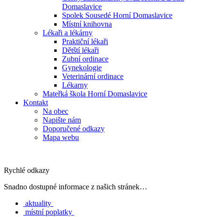
Domaslavice
Spolek Sousedé Horní Domaslavice
Místní knihovna
Lékaři a lékárny
Praktiční lékaři
Dětští lékaři
Zubní ordinace
Gynekologie
Veterinární ordinace
Lékarny
Mateřká škola Horní Domaslavice
Kontakt
Na obec
Napište nám
Doporučené odkazy
Mapa webu
Rychlé odkazy
Snadno dostupné informace z našich stránek…
aktuality
místní poplatky