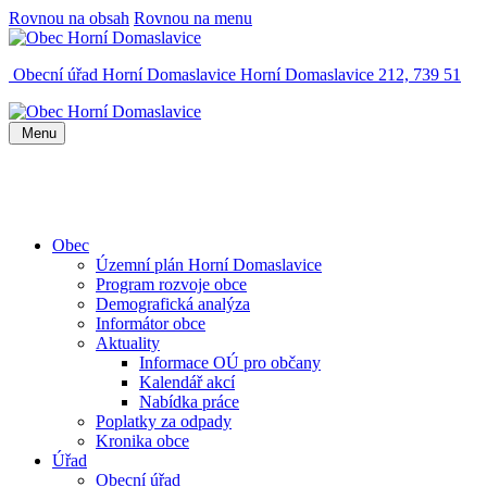
Rovnou na obsah
Rovnou na menu
Obecní úřad Horní Domaslavice
Horní Domaslavice 212, 739 51
Menu
Obec
Územní plán Horní Domaslavice
Program rozvoje obce
Demografická analýza
Informátor obce
Aktuality
Informace OÚ pro občany
Kalendář akcí
Nabídka práce
Poplatky za odpady
Kronika obce
Úřad
Obecní úřad