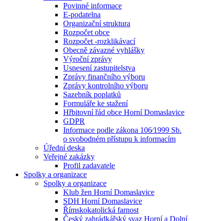
Povinné informace
E-podatelna
Organizační struktura
Rozpočet obce
Rozpočet -rozklikávací
Obecně závazné vyhlášky
Výroční zprávy
Usnesení zastupitelstva
Zprávy finančního výboru
Zprávy kontrolního výboru
Sazebník poplatků
Formuláře ke stažení
Hřbitovní řád obce Horní Domaslavice
GDPR
Informace podle zákona 106⁄1999 Sb.
o svobodném přístupu k informacím
Úřední deska
Veřejné zakázky
Profil zadavatele
Spolky a organizace
Spolky a organizace
Klub žen Horní Domaslavice
SDH Horní Domaslavice
Římskokatolická farnost
Český zahrádkářský svaz Horní a Dolní