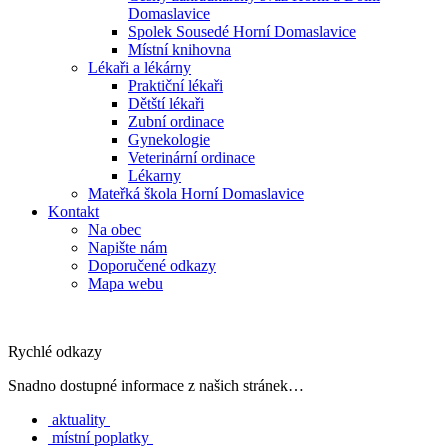
Domaslavice
Spolek Sousedé Horní Domaslavice
Místní knihovna
Lékaři a lékárny
Praktiční lékaři
Dětští lékaři
Zubní ordinace
Gynekologie
Veterinární ordinace
Lékarny
Mateřká škola Horní Domaslavice
Kontakt
Na obec
Napište nám
Doporučené odkazy
Mapa webu
Rychlé odkazy
Snadno dostupné informace z našich stránek…
aktuality
místní poplatky