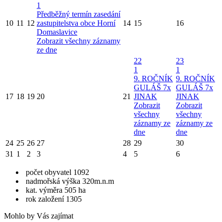
1
Předběžný termín zasedání
10
11
12
zastupitelstva obce Horní
14
15
16
Domaslavice
Zobrazit všechny záznamy
ze dne
22
23
1
1
9. ROČNÍK
9. ROČNÍK
GULÁŠ 7x
GULÁŠ 7x
17
18
19
20
21
JINAK
JINAK
Zobrazit
Zobrazit
všechny
všechny
záznamy ze
záznamy ze
dne
dne
24
25
26
27
28
29
30
31
1
2
3
4
5
6
počet obyvatel 1092
nadmořská výška 320m.n.m
kat. výměra 505 ha
rok založení 1305
Mohlo by Vás zajímat