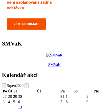
SMVaK
SMVaK
Kalendář akcí
Srpen
2026
Po
Út
St
Čt
Pá
So
Ne
27
28
29
30
31
1
2
3
4
5
6
7
8
9
13