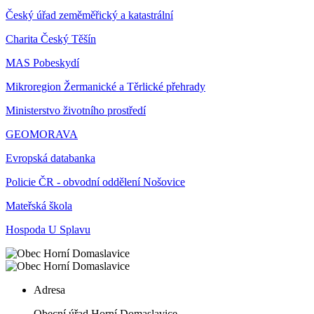
Český úřad zeměměřický a katastrální
Charita Český Těšín
MAS Pobeskydí
Mikroregion Žermanické a Těrlické přehrady
Ministerstvo životního prostředí
GEOMORAVA
Evropská databanka
Policie ČR - obvodní oddělení Nošovice
Mateřská škola
Hospoda U Splavu
Adresa
Obecní úřad Horní Domaslavice