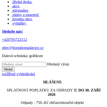
úřední deska
akce
informátor
zápisy a usnesení
kronika obce
vyhlášky
Sledujte nás!
+420705722112
obec@hornidomaslavice.cz
Datová schránka:
gr4bkxm
Hledaný výraz
Hledat
rozšířené vyhledávání
HLÁŠENÍ:
SPLATNOST POPLATKU ZA ODPADY JE
DO 30. ZÁŘÍ
2026
Odpady - 750,-Kč občan/rekreační objekt