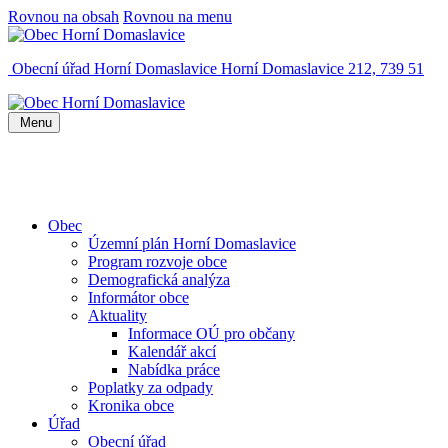
Rovnou na obsah
Rovnou na menu
Obecní úřad Horní Domaslavice
Horní Domaslavice 212, 739 51
Menu
Obec
Územní plán Horní Domaslavice
Program rozvoje obce
Demografická analýza
Informátor obce
Aktuality
Informace OÚ pro občany
Kalendář akcí
Nabídka práce
Poplatky za odpady
Kronika obce
Úřad
Obecní úřad