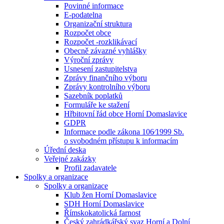
Povinné informace
E-podatelna
Organizační struktura
Rozpočet obce
Rozpočet -rozklikávací
Obecně závazné vyhlášky
Výroční zprávy
Usnesení zastupitelstva
Zprávy finančního výboru
Zprávy kontrolního výboru
Sazebník poplatků
Formuláře ke stažení
Hřbitovní řád obce Horní Domaslavice
GDPR
Informace podle zákona 106⁄1999 Sb.
o svobodném přístupu k informacím
Úřední deska
Veřejné zakázky
Profil zadavatele
Spolky a organizace
Spolky a organizace
Klub žen Horní Domaslavice
SDH Horní Domaslavice
Římskokatolická farnost
Český zahrádkářský svaz Horní a Dolní