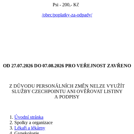
Psi - 200,- Kč
/obec/poplatky-za-odpady/
OD 27.07.2026 DO 07.08.2026 PRO VEŘEJNOST ZAVŘENO
Z DŮVODU PERSONÁLNÍCH ZMĚN NELZE VYUŽÍT
SLUŽBY CZECHPOINTU ANI OVĚŘOVAT LISTINY
A PODPISY
Úvodní stránka
Spolky a organizace
Lékaři a lékárny
Gynekologie