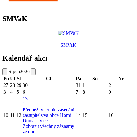
SMVaK
SMVaK
Kalendář akcí
Srpen
2026
Po
Út
St
Čt
Pá
So
Ne
27
28
29
30
31
1
2
3
4
5
6
7
8
9
13
1
Předběžný termín zasedání
10
11
12
zastupitelstva obce Horní
14
15
16
Domaslavice
Zobrazit všechny záznamy
ze dne