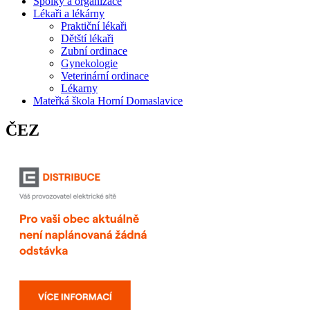
Spolky a organizace
Lékaři a lékárny
Praktiční lékaři
Dětští lékaři
Zubní ordinace
Gynekologie
Veterinární ordinace
Lékarny
Mateřká škola Horní Domaslavice
ČEZ