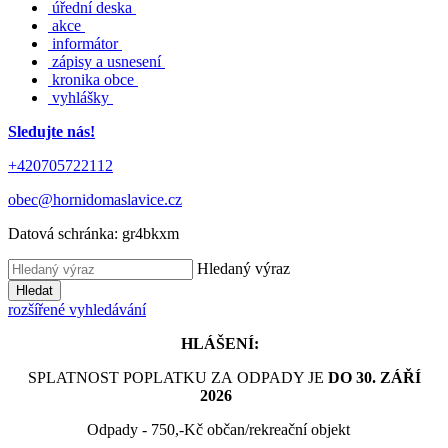
úřední deska
akce
informátor
zápisy a usnesení
kronika obce
vyhlášky
Sledujte nás!
+420705722112
obec@hornidomaslavice.cz
Datová schránka:
gr4bkxm
Hledaný výraz
Hledat
rozšířené vyhledávání
HLÁŠENÍ:
SPLATNOST POPLATKU ZA ODPADY JE
DO 30. ZÁŘÍ
2026
Odpady - 750,-Kč občan/rekreační objekt