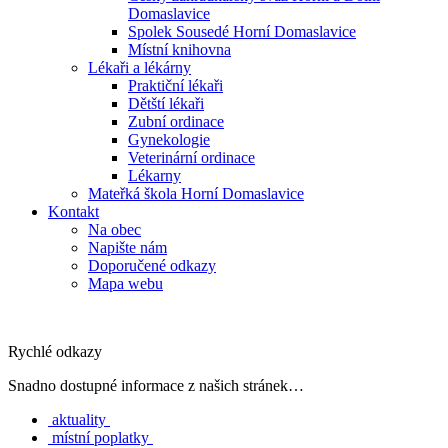
Domaslavice
Spolek Sousedé Horní Domaslavice
Místní knihovna
Lékaři a lékárny
Praktiční lékaři
Dětští lékaři
Zubní ordinace
Gynekologie
Veterinární ordinace
Lékarny
Mateřká škola Horní Domaslavice
Kontakt
Na obec
Napište nám
Doporučené odkazy
Mapa webu
Rychlé odkazy
Snadno dostupné informace z našich stránek…
aktuality
místní poplatky