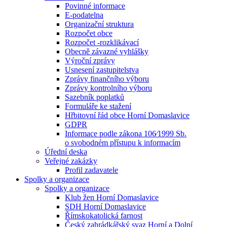
Povinné informace
E-podatelna
Organizační struktura
Rozpočet obce
Rozpočet -rozklikávací
Obecně závazné vyhlášky
Výroční zprávy
Usnesení zastupitelstva
Zprávy finančního výboru
Zprávy kontrolního výboru
Sazebník poplatků
Formuláře ke stažení
Hřbitovní řád obce Horní Domaslavice
GDPR
Informace podle zákona 106⁄1999 Sb.
o svobodném přístupu k informacím
Úřední deska
Veřejné zakázky
Profil zadavatele
Spolky a organizace
Spolky a organizace
Klub žen Horní Domaslavice
SDH Horní Domaslavice
Římskokatolická farnost
Český zahrádkářský svaz Horní a Dolní