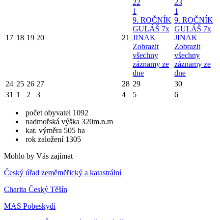
22
23
1
1
9. ROČNÍK
9. ROČNÍK
GULÁŠ 7x
GULÁŠ 7x
17
18
19
20
21
JINAK
JINAK
Zobrazit
Zobrazit
všechny
všechny
záznamy ze
záznamy ze
dne
dne
24
25
26
27
28
29
30
31
1
2
3
4
5
6
počet obyvatel 1092
nadmořská výška 320m.n.m
kat. výměra 505 ha
rok založení 1305
Mohlo by Vás zajímat
Český úřad zeměměřický a katastrální
Charita Český Těšín
MAS Pobeskydí