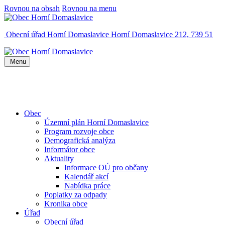
Rovnou na obsah
Rovnou na menu
Obecní úřad Horní Domaslavice
Horní Domaslavice 212, 739 51
Menu
Obec
Územní plán Horní Domaslavice
Program rozvoje obce
Demografická analýza
Informátor obce
Aktuality
Informace OÚ pro občany
Kalendář akcí
Nabídka práce
Poplatky za odpady
Kronika obce
Úřad
Obecní úřad