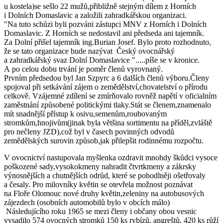
u kostela)se sešlo 22 mužů,přibližně stejným dílem z Horních
i Dolních Domaslavic a založili zahradkářskou organizaci.
"Na tuto schůzi byli pozváni zástupci MNV z Horních i Dolních
Domaslavic. Z Horních se nedostavil ani předseda ani tajemník.
Za Dolní přišel tajemník ing.Burian Josef. Bylo proto rozhodnuto,
že se tato organizace bude nazývat Český ovocnářský
a zahradkářský svaz Dolní Domaslavice ".....píše se v kronice.
A po celou dobu trvání je poměr členů vyrovnaný.
Prvním předsedou byl Jan Szpyrc a 6 dalších členů výboru.Členy
spojoval při setkávání zájem o zemědělství,chovatelství o přírodu
celkově. Vzájemné zdílení se zmírňovalo rovněž napětí v oficialním
zaměstnání způsobené politickými tlaky.Stát se členem,znamenalo
mít snadnější přístup k osivu,semenům,roubovaným
stromkům,hnojivům(jinak byla většina sortimentu na příděl,zvláště
pro nečleny JZD),což byl v časech povinných odvodů
zemědělských surovin způsob,jak přilepšit rodinnému rozpočtu.
V ovocnictví nastupovala myšlenka ozdravit mnohdy škůdci vysoce
poškozené sady,vysokokmeny nahradit čtvrtkmeny a zákrsky
výnosnějších a chutnějších odrůd, které se pohodlněji ošetřovaly
a česaly. Pro milovníky květin se otevřela možnost poznávat
na Floře Olomouc nové druhy květin,zeleniny na autobusových
zájezdech (osobních automobilů bylo v obcích málo)
Následujícího roku 1965 se mezi členy i občany obou vesnic
vysadilo 574 ovocných stromků 150 ks rybízů, angreštů, 420 ks růží