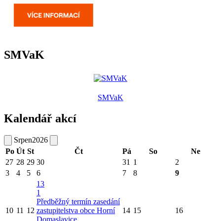
SMVaK
SMVaK
Kalendář akcí
Srpen
2026
Po
Út
St
Čt
Pá
So
Ne
27
28
29
30
31
1
2
3
4
5
6
7
8
9
13
1
Předběžný termín zasedání
10
11
12
zastupitelstva obce Horní
14
15
16
Domaslavice