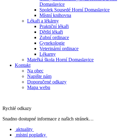
Domaslavice
Spolek Sousedé Horní Domaslavice
Místní knihovna
Lékaři a lékárny
Praktiční lékaři
Dětští lékaři
Zubní ordinace
Gynekologie
Veterinární ordinace
Lékarny
Mateřká škola Horní Domaslavice
Kontakt
Na obec
Napište nám
Doporučené odkazy
Mapa webu
Rychlé odkazy
Snadno dostupné informace z našich stránek…
aktuality
místní poplatky