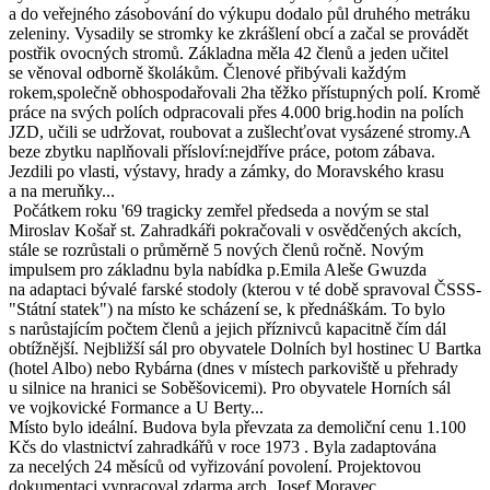
a do veřejného zásobování do výkupu dodalo půl druhého metráku
zeleniny. Vysadily se stromky ke zkrášlení obcí a začal se provádět
postřik ovocných stromů. Základna měla 42 členů a jeden učitel
se věnoval odborně školákům. Členové přibývali každým
rokem,společně obhospodařovali 2ha těžko přístupných polí. Kromě
práce na svých polích odpracovali přes 4.000 brig.hodin na polích
JZD, učili se udržovat, roubovat a zušlechťovat vysázené stromy.A
beze zbytku naplňovali přísloví:nejdříve práce, potom zábava.
Jezdili po vlasti, výstavy, hrady a zámky, do Moravského krasu
a na meruňky...
Počátkem roku '69 tragicky zemřel předseda a novým se stal
Miroslav Košař st. Zahradkáři pokračovali v osvědčených akcích,
stále se rozrůstali o průměrně 5 nových členů ročně. Novým
impulsem pro základnu byla nabídka p.Emila Aleše Gwuzda
na adaptaci bývalé farské stodoly (kterou v té době spravoval ČSSS-
"Státní statek") na místo ke scházení se, k přednáškám. To bylo
s narůstajícím počtem členů a jejich příznivců kapacitně čím dál
obtížnější. Nejbližší sál pro obyvatele Dolních byl hostinec U Bartka
(hotel Albo) nebo Rybárna (dnes v místech parkoviště u přehrady
u silnice na hranici se Soběšovicemi). Pro obyvatele Horních sál
ve vojkovické Formance a U Berty...
Místo bylo ideální. Budova byla převzata za demoliční cenu 1.100
Kčs do vlastnictví zahradkářů v roce 1973 . Byla zadaptována
za necelých 24 měsíců od vyřizování povolení. Projektovou
dokumentaci vypracoval zdarma arch. Josef Moravec