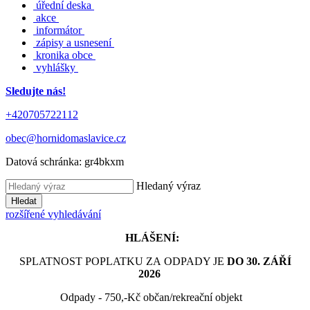
úřední deska
akce
informátor
zápisy a usnesení
kronika obce
vyhlášky
Sledujte nás!
+420705722112
obec@hornidomaslavice.cz
Datová schránka:
gr4bkxm
Hledaný výraz
Hledat
rozšířené vyhledávání
HLÁŠENÍ:
SPLATNOST POPLATKU ZA ODPADY JE
DO 30. ZÁŘÍ
2026
Odpady - 750,-Kč občan/rekreační objekt