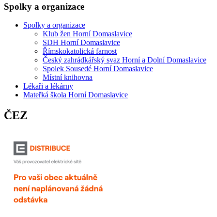
Spolky a organizace
Spolky a organizace
Klub žen Horní Domaslavice
SDH Horní Domaslavice
Římskokatolická farnost
Český zahrádkářský svaz Horní a Dolní Domaslavice
Spolek Sousedé Horní Domaslavice
Místní knihovna
Lékaři a lékárny
Mateřká škola Horní Domaslavice
ČEZ