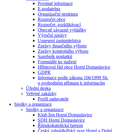
Povinné informace
E-podatelna
Organizační struktura
Rozpočet obce
Rozpočet -rozklikávací
Obecně závazné vyhlášky
Výroční zprávy
Usnesení zastupitelstva
Zprávy finančního výboru
Zprávy kontrolního výboru
Sazebník poplatků
Formuláře ke stažení
Hřbitovní řád obce Horní Domaslavice
GDPR
Informace podle zákona 106⁄1999 Sb.
o svobodném přístupu k informacím
Úřední deska
Veřejné zakázky
Profil zadavatele
Spolky a organizace
Spolky a organizace
Klub žen Horní Domaslavice
SDH Horní Domaslavice
Římskokatolická farnost
Český zahrádkářský svaz Horní a Dolní