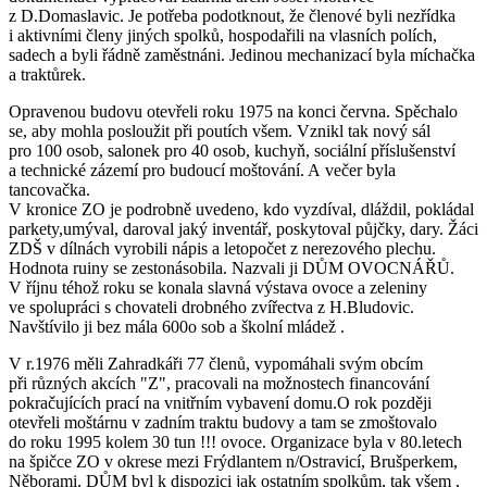
z D.Domaslavic. Je potřeba podotknout, že členové byli nezřídka
i aktivními členy jiných spolků, hospodařili na vlasních polích,
sadech a byli řádně zaměstnáni. Jedinou mechanizací byla míchačka
a traktůrek.
Opravenou budovu otevřeli roku 1975 na konci června. Spěchalo
se, aby mohla posloužit při poutích všem. Vznikl tak nový sál
pro 100 osob, salonek pro 40 osob, kuchyň, sociální příslušenství
a technické zázemí pro budoucí moštování. A večer byla
tancovačka.
V kronice ZO je podrobně uvedeno, kdo vyzdíval, dláždil, pokládal
parkety,umýval, daroval jaký inventář, poskytoval půjčky, dary. Žáci
ZDŠ v dílnách vyrobili nápis a letopočet z nerezového plechu.
Hodnota ruiny se zestonásobila. Nazvali ji DŮM OVOCNÁŘŮ.
V říjnu téhož roku se konala slavná výstava ovoce a zeleniny
ve spolupráci s chovateli drobného zvířectva z H.Bludovic.
Navštívilo ji bez mála 600o sob a školní mládež .
V r.1976 měli Zahradkáři 77 členů, vypomáhali svým obcím
při různých akcích "Z", pracovali na možnostech financování
pokračujících prací na vnitřním vybavení domu.O rok později
otevřeli moštárnu v zadním traktu budovy a tam se zmoštovalo
do roku 1995 kolem 30 tun !!! ovoce. Organizace byla v 80.letech
na špičce ZO v okrese mezi Frýdlantem n/Ostravicí, Brušperkem,
Něborami. DŮM byl k dispozici jak ostatním spolkům, tak všem ,