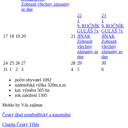
Zobrazit všechny záznamy
ze dne
22
23
1
1
9. ROČNÍK
9. ROČNÍK
GULÁŠ 7x
GULÁŠ 7x
17
18
19
20
21
JINAK
JINAK
Zobrazit
Zobrazit
všechny
všechny
záznamy ze
záznamy ze
dne
dne
24
25
26
27
28
29
30
31
1
2
3
4
5
6
počet obyvatel 1092
nadmořská výška 320m.n.m
kat. výměra 505 ha
rok založení 1305
Mohlo by Vás zajímat
Český úřad zeměměřický a katastrální
Charita Český Těšín