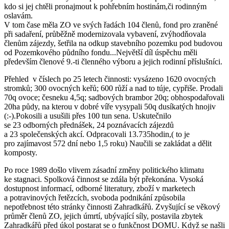
kdo si jej chtěli pronajmout k pohřebním hostinám,či rodinným
oslavám.
V tom čase měla ZO ve svých řadách 104 členů, fond pro zraněné
při sadaření, průběžně modernizovala vybavení, zvýhodňovala
členům zájezdy, šetřila na odkup stavebního pozemku pod budovou
od Pozemkového půdního fondu...Největší díl úspěchu měli
především členové 9.-ti členného výboru a jejich rodinní příslušníci.
Přehled v číslech po 25 letech činnosti: vysázeno 1620 ovocných
stromků; 300 ovocných keřů; 600 růží a nad to túje, cypřiše. Prodali
70q ovoce; česneku 4,5q; sadbových brambor 20q; obhospodařovali
20ha půdy, na kterou v dobré víře vysypali 50q dusíkatých hnojiv
(:-).Pokosili a usušili přes 100 tun sena. Uskutečnilo
se 23 odborných přednášek, 24 poznávacích zájezdů
a 23 společenských akcí. Odpracovali 13.735hodin,( to je
pro zajímavost 572 dní nebo 1,5 roku) Naučili se zakládat a dělit
komposty.
Po roce 1989 došlo vlivem zásadní změny politického klimatu
ke stagnaci. Spolková činnost se zdála být překonána. Vysoká
dostupnost informací, odborné literatury, zboží v marketech
a potravinových řetězcích, svoboda podnikání způsobila
nepotřebnost této stránky činnosti Zahradkářů. Zvyšující se věkový
průměr členů ZO, jejich úmrtí, ubývající síly, postavila zbytek
Zahradkářů před úkol postarat se o funkčnost DOMU. Když se našli