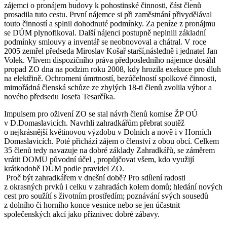
zájemci o pronájem budovy k pohostinské činnosti, část členů
prosadila tuto cestu. První nájemce si při zaměstnání přivydělával
touto činností a splnil dohodnuté podmínky. Za peníze z pronájmu
se DŮM plynofikoval. Další nájenci postupně neplnili základní
podmínky smlouvy a inventář se neobnovoval a chátral. V roce
2005 zemřel předseda Miroslav Košař starší,následně i jednatel Jan
Volek. Vlivem dispozičního práva předposledního nájemce dosáhl
propad ZO dna na podzim roku 2008, kdy hrozila exekuce pro dluh
na elektřině. Ochromeni úmrtností, bezúčelností spolkové činnosti,
mimořádná členská schůze ze zbylých 18-ti členů zvolila výbor a
nového předsedu Josefa Tesarčíka.
Impulsem pro oživení ZO se stal návrh členů komise ŽP OÚ
v D.Domaslavicích. Navrhli zahradkářům přebrat soutěž
o nejkrásnější květinovou výzdobu v Dolních a nově i v Horních
Domaslavicích. Poté přichází zájem o členství z obou obcí. Celkem
35 členů tedy navazuje na dobré základy Zahradkářů, se záměrem
vrátit DOMU původní účel , propůjčovat všem, kdo využijí
krátkodobě DŮM podle pravidel ZO.
Proč být zahradkářem v dnešní době? Pro sdílení radosti
z okrasných prvků i celku v zahradách kolem domů; hledání nových
cest pro soužítí s životním prostředím; poznávání svých sousedů
z dolního či horního konce vesnice nebo se jen účastnit
společenských akcí jako příznivec dobré zábavy.