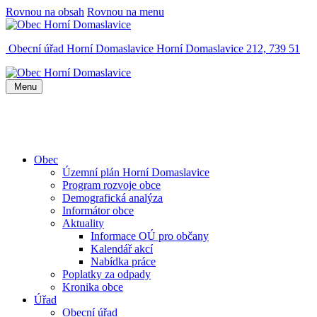
Rovnou na obsah
Rovnou na menu
Obecní úřad Horní Domaslavice
Horní Domaslavice 212, 739 51
Menu
Obec
Územní plán Horní Domaslavice
Program rozvoje obce
Demografická analýza
Informátor obce
Aktuality
Informace OÚ pro občany
Kalendář akcí
Nabídka práce
Poplatky za odpady
Kronika obce
Úřad
Obecní úřad