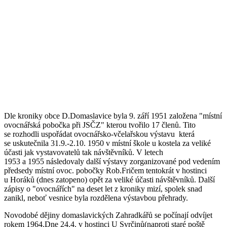
Dle kroniky obce D.Domaslavice byla 9. září 1951 založena "místní
ovocnářská pobočka při JSČZ" kterou tvořilo 17 členů. Tito
se rozhodli uspořádat ovocnářsko-včelařskou výstavu která
se uskutečnila 31.9.-2.10. 1950 v místní škole u kostela za veliké
účasti jak vystavovatelů tak návštěvníků. V letech
1953 a 1955 následovaly další výstavy zorganizované pod vedením
předsedy místní ovoc. pobočky Rob.Fričem tentokrát v hostinci
u Horáků (dnes zatopeno) opět za veliké účasti návštěvníků. Další
zápisy o "ovocnářích" na deset let z kroniky mizí, spolek snad
zanikl, neboť vesnice byla rozdělena výstavbou přehrady.
Novodobé dějiny domaslavických Zahradkářů se počínají odvíjet
rokem 1964.Dne 24.4. v hostinci U Svrčinů(naproti staré poště