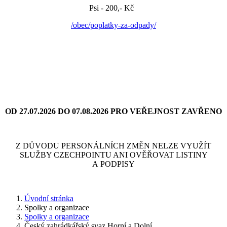
Psi - 200,- Kč
/obec/poplatky-za-odpady/
OD 27.07.2026 DO 07.08.2026 PRO VEŘEJNOST ZAVŘENO
Z DŮVODU PERSONÁLNÍCH ZMĚN NELZE VYUŽÍT
SLUŽBY CZECHPOINTU ANI OVĚŘOVAT LISTINY
A PODPISY
Úvodní stránka
Spolky a organizace
Spolky a organizace
Český zahrádkářský svaz Horní a Dolní...