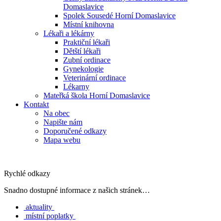
Domaslavice
Spolek Sousedé Horní Domaslavice
Místní knihovna
Lékaři a lékárny
Praktiční lékaři
Dětští lékaři
Zubní ordinace
Gynekologie
Veterinární ordinace
Lékarny
Mateřká škola Horní Domaslavice
Kontakt
Na obec
Napište nám
Doporučené odkazy
Mapa webu
Rychlé odkazy
Snadno dostupné informace z našich stránek…
aktuality
místní poplatky