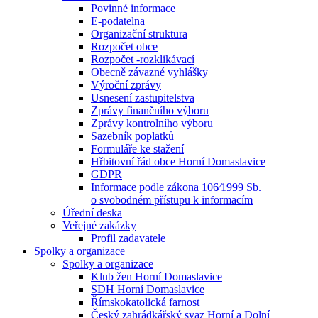
Povinné informace
E-podatelna
Organizační struktura
Rozpočet obce
Rozpočet -rozklikávací
Obecně závazné vyhlášky
Výroční zprávy
Usnesení zastupitelstva
Zprávy finančního výboru
Zprávy kontrolního výboru
Sazebník poplatků
Formuláře ke stažení
Hřbitovní řád obce Horní Domaslavice
GDPR
Informace podle zákona 106⁄1999 Sb.
o svobodném přístupu k informacím
Úřední deska
Veřejné zakázky
Profil zadavatele
Spolky a organizace
Spolky a organizace
Klub žen Horní Domaslavice
SDH Horní Domaslavice
Římskokatolická farnost
Český zahrádkářský svaz Horní a Dolní