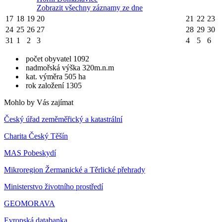
Zobrazit všechny záznamy ze dne
17
18
19
20
21
22
23
24
25
26
27
28
29
30
31
1
2
3
4
5
6
počet obyvatel 1092
nadmořská výška 320m.n.m
kat. výměra 505 ha
rok založení 1305
Mohlo by Vás zajímat
Český úřad zeměměřický a katastrální
Charita Český Těšín
MAS Pobeskydí
Mikroregion Žermanické a Těrlické přehrady
Ministerstvo životního prostředí
GEOMORAVA
Evropská databanka