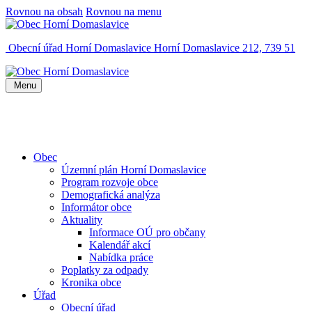
Rovnou na obsah
Rovnou na menu
Obecní úřad Horní Domaslavice
Horní Domaslavice 212, 739 51
Menu
Obec
Územní plán Horní Domaslavice
Program rozvoje obce
Demografická analýza
Informátor obce
Aktuality
Informace OÚ pro občany
Kalendář akcí
Nabídka práce
Poplatky za odpady
Kronika obce
Úřad
Obecní úřad