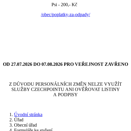
Psi - 200,- Kč
/obec/poplatky-za-odpady/
OD 27.07.2026 DO 07.08.2026 PRO VEŘEJNOST ZAVŘENO
Z DŮVODU PERSONÁLNÍCH ZMĚN NELZE VYUŽÍT
SLUŽBY CZECHPOINTU ANI OVĚŘOVAT LISTINY
A PODPISY
Úvodní stránka
Úřad
Obecní úřad
Formuláře ke stažení