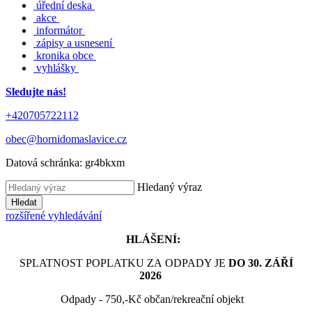
úřední deska
akce
informátor
zápisy a usnesení
kronika obce
vyhlášky
Sledujte nás!
+420705722112
obec@hornidomaslavice.cz
Datová schránka:
gr4bkxm
Hledaný výraz
Hledat
rozšířené vyhledávání
HLÁŠENÍ:
SPLATNOST POPLATKU ZA ODPADY JE
DO 30. ZÁŘÍ
2026
Odpady - 750,-Kč občan/rekreační objekt