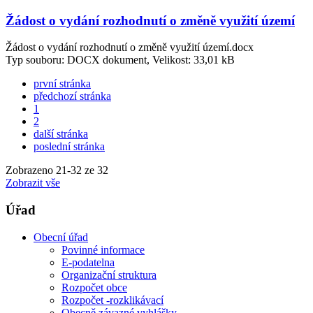
Žádost o vydání rozhodnutí o změně využití území
Žádost o vydání rozhodnutí o změně využití území.docx
Typ souboru: DOCX dokument, Velikost: 33,01 kB
první stránka
předchozí stránka
1
2
další stránka
poslední stránka
Zobrazeno
21
-
32
ze 32
Zobrazit vše
Úřad
Obecní úřad
Povinné informace
E-podatelna
Organizační struktura
Rozpočet obce
Rozpočet -rozklikávací
Obecně závazné vyhlášky