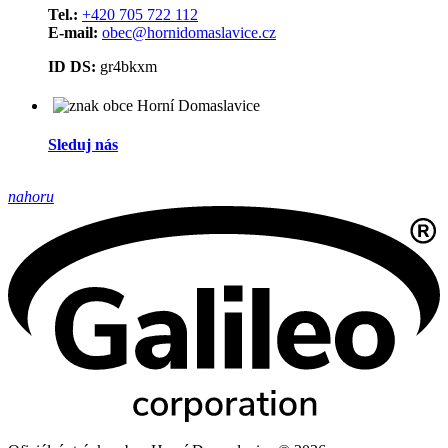
Tel.:
+420 705 722 112
E-mail:
obec@hornidomaslavice.cz
ID DS:
gr4bkxm
Sleduj nás
nahoru