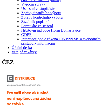
Výroční zprávy
Usnesení zastupitelstva
Zprávy finančního výboru
Zprávy kontrolního výboru
Sazebník poplatků
Formuláře ke stažení
Hřbitovní řád obce Horní Domaslavice
GDPR
Informace podle zákona 106⁄1999 Sb. o svobodném
přístupu k informacím
Úřední deska
Veřejné zakázky
ČEZ