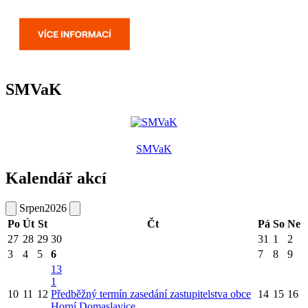
SMVaK
SMVaK
Kalendář akcí
Srpen
2026
Po
Út
St
Čt
Pá
So
Ne
27
28
29
30
31
1
2
3
4
5
6
7
8
9
13
1
10
11
12
Předběžný termín zasedání zastupitelstva obce
14
15
16
Horní Domaslavice