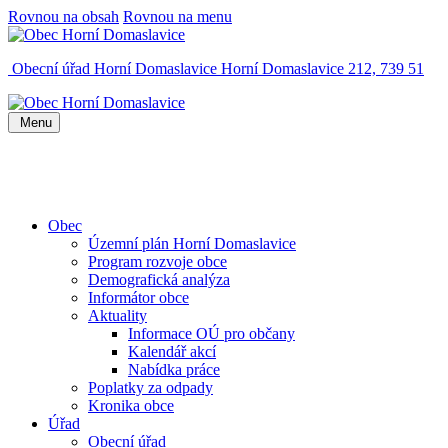
Rovnou na obsah
Rovnou na menu
Obecní úřad Horní Domaslavice
Horní Domaslavice 212, 739 51
Menu
Obec
Územní plán Horní Domaslavice
Program rozvoje obce
Demografická analýza
Informátor obce
Aktuality
Informace OÚ pro občany
Kalendář akcí
Nabídka práce
Poplatky za odpady
Kronika obce
Úřad
Obecní úřad