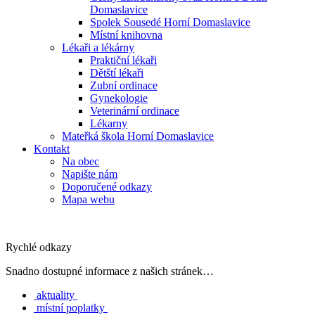
Domaslavice
Spolek Sousedé Horní Domaslavice
Místní knihovna
Lékaři a lékárny
Praktiční lékaři
Dětští lékaři
Zubní ordinace
Gynekologie
Veterinární ordinace
Lékarny
Mateřká škola Horní Domaslavice
Kontakt
Na obec
Napište nám
Doporučené odkazy
Mapa webu
Rychlé odkazy
Snadno dostupné informace z našich stránek…
aktuality
místní poplatky