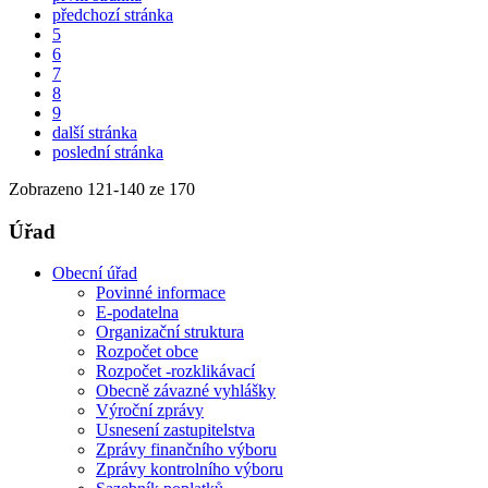
předchozí stránka
5
6
7
8
9
další stránka
poslední stránka
Zobrazeno
121
-
140
ze 170
Úřad
Obecní úřad
Povinné informace
E-podatelna
Organizační struktura
Rozpočet obce
Rozpočet -rozklikávací
Obecně závazné vyhlášky
Výroční zprávy
Usnesení zastupitelstva
Zprávy finančního výboru
Zprávy kontrolního výboru