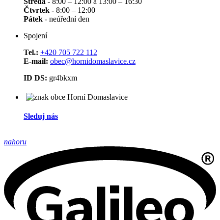
Středa
- 8:00 – 12:00 a 13:00 – 16:30
Čtvrtek
- 8:00 – 12:00
Pátek
- neúřední den
Spojení
Tel.:
+420 705 722 112
E-mail:
obec@hornidomaslavice.cz
ID DS:
gr4bkxm
Sleduj nás
nahoru