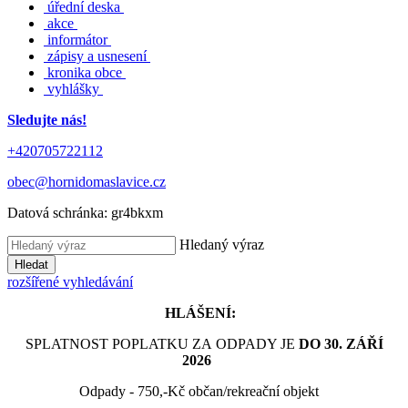
úřední deska
akce
informátor
zápisy a usnesení
kronika obce
vyhlášky
Sledujte nás!
+420705722112
obec@hornidomaslavice.cz
Datová schránka:
gr4bkxm
Hledaný výraz
Hledat
rozšířené vyhledávání
HLÁŠENÍ:
SPLATNOST POPLATKU ZA ODPADY JE
DO 30. ZÁŘÍ
2026
Odpady - 750,-Kč občan/rekreační objekt