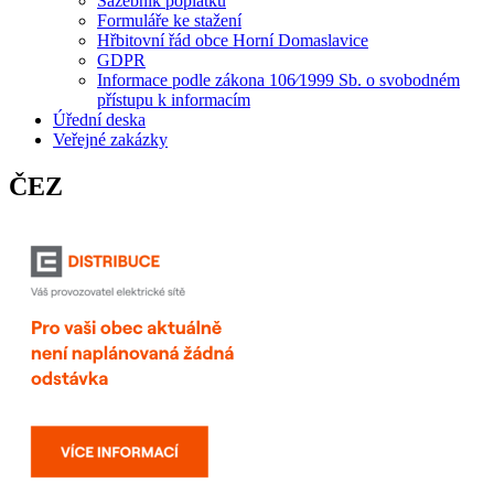
Sazebník poplatků
Formuláře ke stažení
Hřbitovní řád obce Horní Domaslavice
GDPR
Informace podle zákona 106⁄1999 Sb. o svobodném
přístupu k informacím
Úřední deska
Veřejné zakázky
ČEZ