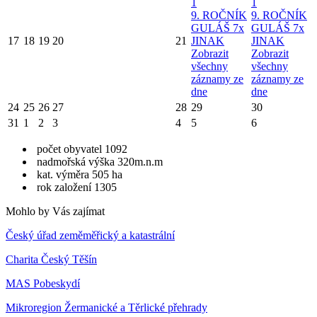
1
1
9. ROČNÍK
9. ROČNÍK
GULÁŠ 7x
GULÁŠ 7x
17
18
19
20
21
JINAK
JINAK
Zobrazit
Zobrazit
všechny
všechny
záznamy ze
záznamy ze
dne
dne
24
25
26
27
28
29
30
31
1
2
3
4
5
6
počet obyvatel 1092
nadmořská výška 320m.n.m
kat. výměra 505 ha
rok založení 1305
Mohlo by Vás zajímat
Český úřad zeměměřický a katastrální
Charita Český Těšín
MAS Pobeskydí
Mikroregion Žermanické a Těrlické přehrady