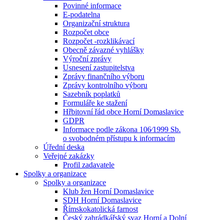
Povinné informace
E-podatelna
Organizační struktura
Rozpočet obce
Rozpočet -rozklikávací
Obecně závazné vyhlášky
Výroční zprávy
Usnesení zastupitelstva
Zprávy finančního výboru
Zprávy kontrolního výboru
Sazebník poplatků
Formuláře ke stažení
Hřbitovní řád obce Horní Domaslavice
GDPR
Informace podle zákona 106⁄1999 Sb.
o svobodném přístupu k informacím
Úřední deska
Veřejné zakázky
Profil zadavatele
Spolky a organizace
Spolky a organizace
Klub žen Horní Domaslavice
SDH Horní Domaslavice
Římskokatolická farnost
Český zahrádkářský svaz Horní a Dolní