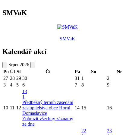
SMVaK
SMVaK
Kalendář akcí
Srpen
2026
Po
Út
St
Čt
Pá
So
Ne
27
28
29
30
31
1
2
3
4
5
6
7
8
9
13
1
Předběžný termín zasedání
10
11
12
zastupitelstva obce Horní
14
15
16
Domaslavice
Zobrazit všechny záznamy
ze dne
22
23