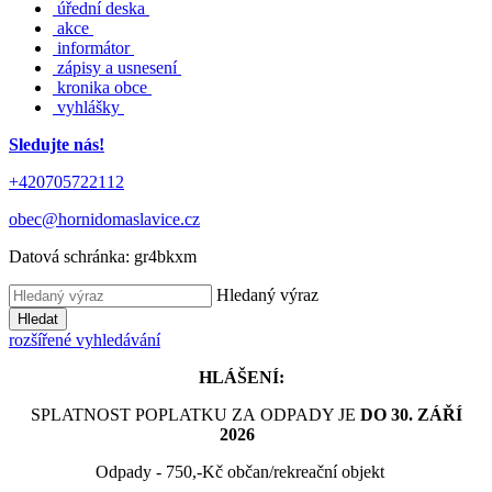
úřední deska
akce
informátor
zápisy a usnesení
kronika obce
vyhlášky
Sledujte nás!
+420705722112
obec@hornidomaslavice.cz
Datová schránka:
gr4bkxm
Hledaný výraz
Hledat
rozšířené vyhledávání
HLÁŠENÍ:
SPLATNOST POPLATKU ZA ODPADY JE
DO 30. ZÁŘÍ
2026
Odpady - 750,-Kč občan/rekreační objekt