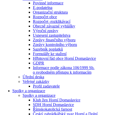
Povinné informace
E-podatelna
Organizační struktura
Rozpočet obce
Rozpočet -rozklikávací
Obecně závazné vyhlášky
Výroční zprávy
Usnesení zastupitelstva
Zprávy finančního výboru
Zprávy kontrolního výboru
Sazebník poplatků
Formuláře ke stažení
Hřbitovní řád obce Horní Domaslavice
GDPR
Informace podle zákona 106⁄1999 Sb.
o svobodném přístupu k informacím
Úřední deska
Veřejné zakázky
Profil zadavatele
Spolky a organizace
Spolky a organizace
Klub žen Horní Domaslavice
SDH Horní Domaslavice
Římskokatolická farnost
Český zahrádkářský svaz Horní a Dolní