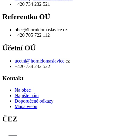
+420 734 232 521
Referentka OÚ
obec@hornidomaslavice.cz
+420 705 722 112
Účetní OÚ
ucetni@hornidomaslavice
.cz
+420 734 232 522
Kontakt
Na obec
Napište nám
Doporučené odkazy
Mapa webu
ČEZ