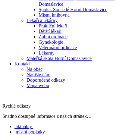
Domaslavice
Spolek Sousedé Horní Domaslavice
Místní knihovna
Lékaři a lékárny
Praktiční lékaři
Dětští lékaři
Zubní ordinace
Gynekologie
Veterinární ordinace
Lékarny
Mateřká škola Horní Domaslavice
Kontakt
Na obec
Napište nám
Doporučené odkazy
Mapa webu
Rychlé odkazy
Snadno dostupné informace z našich stránek…
aktuality
místní poplatky