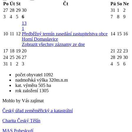
Po
Út
St
Čt
Pá
So
Ne
27
28
29
30
31
1
2
3
4
5
6
7
8
9
13
1
10
11
12
Předběžný termín zasedání zastupitelstva obce
14
15
16
Horní Domaslavice
Zobrazit všechny záznamy ze dne
17
18
19
20
21
22
23
24
25
26
27
28
29
30
31
1
2
3
4
5
6
počet obyvatel 1092
nadmořská výška 320m.n.m
kat. výměra 505 ha
rok založení 1305
Mohlo by Vás zajímat
Český úřad zeměměřický a katastrální
Charita Český Těšín
MAS Pobeskydí