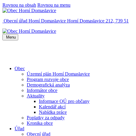
Rovnou na obsah
Rovnou na menu
Obecní úřad Horní Domaslavice
Horní Domaslavice 212, 739 51
Menu
Obec
Územní plán Horní Domaslavice
Program rozvoje obce
Demografická analýza
Informátor obce
Aktuality
Informace OÚ pro občany
Kalendář akcí
Nabídka práce
Poplatky za odpady
Kronika obce
Úřad
Obecní úřad