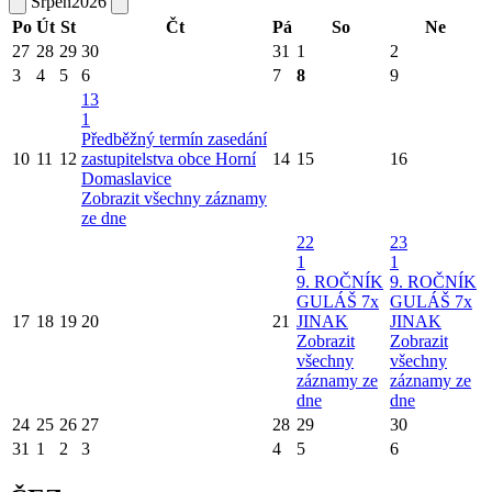
Srpen
2026
Po
Út
St
Čt
Pá
So
Ne
27
28
29
30
31
1
2
3
4
5
6
7
8
9
13
1
Předběžný termín zasedání
10
11
12
zastupitelstva obce Horní
14
15
16
Domaslavice
Zobrazit všechny záznamy
ze dne
22
23
1
1
9. ROČNÍK
9. ROČNÍK
GULÁŠ 7x
GULÁŠ 7x
17
18
19
20
21
JINAK
JINAK
Zobrazit
Zobrazit
všechny
všechny
záznamy ze
záznamy ze
dne
dne
24
25
26
27
28
29
30
31
1
2
3
4
5
6