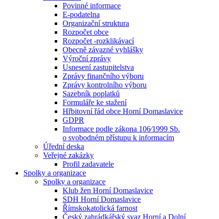
Povinné informace
E-podatelna
Organizační struktura
Rozpočet obce
Rozpočet -rozklikávací
Obecně závazné vyhlášky
Výroční zprávy
Usnesení zastupitelstva
Zprávy finančního výboru
Zprávy kontrolního výboru
Sazebník poplatků
Formuláře ke stažení
Hřbitovní řád obce Horní Domaslavice
GDPR
Informace podle zákona 106⁄1999 Sb.
o svobodném přístupu k informacím
Úřední deska
Veřejné zakázky
Profil zadavatele
Spolky a organizace
Spolky a organizace
Klub žen Horní Domaslavice
SDH Horní Domaslavice
Římskokatolická farnost
Český zahrádkářský svaz Horní a Dolní