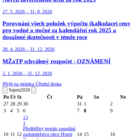
27. 5.
2026
–
31. 8.
2026
Porovnání všech položek výpočtu (kalkulace) ceny
pro vodné a stočné za kalendářní rok 2025 a
dosažené skutečnosti v témže roce
28. 4.
2026
–
31. 12.
2026
MŽaTP schválený rozpočet - OZNÁMENÍ
2. 1.
2026
–
31. 12.
2026
Přejít na stránku Úřední deska
Srpen
2026
Po
Út
St
Čt
Pá
So
Ne
27
28
29
30
31
1
2
3
4
5
6
7
8
9
13
1
Předběžný termín zasedání
10
11
12
zastupitelstva obce Horní
14
15
16