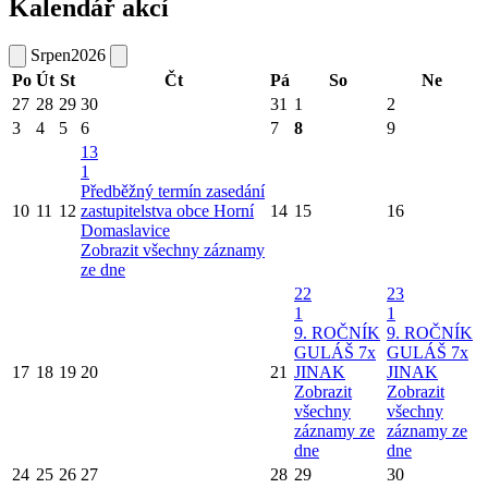
Kalendář akcí
Srpen
2026
Po
Út
St
Čt
Pá
So
Ne
27
28
29
30
31
1
2
3
4
5
6
7
8
9
13
1
Předběžný termín zasedání
10
11
12
zastupitelstva obce Horní
14
15
16
Domaslavice
Zobrazit všechny záznamy
ze dne
22
23
1
1
9. ROČNÍK
9. ROČNÍK
GULÁŠ 7x
GULÁŠ 7x
17
18
19
20
21
JINAK
JINAK
Zobrazit
Zobrazit
všechny
všechny
záznamy ze
záznamy ze
dne
dne
24
25
26
27
28
29
30