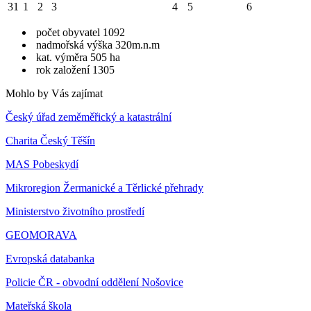
31
1
2
3
4
5
6
počet obyvatel 1092
nadmořská výška 320m.n.m
kat. výměra 505 ha
rok založení 1305
Mohlo by Vás zajímat
Český úřad zeměměřický a katastrální
Charita Český Těšín
MAS Pobeskydí
Mikroregion Žermanické a Těrlické přehrady
Ministerstvo životního prostředí
GEOMORAVA
Evropská databanka
Policie ČR - obvodní oddělení Nošovice
Mateřská škola