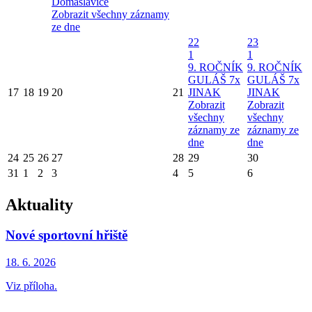
Domaslavice
Zobrazit všechny záznamy
ze dne
22
23
1
1
9. ROČNÍK
9. ROČNÍK
GULÁŠ 7x
GULÁŠ 7x
17
18
19
20
21
JINAK
JINAK
Zobrazit
Zobrazit
všechny
všechny
záznamy ze
záznamy ze
dne
dne
24
25
26
27
28
29
30
31
1
2
3
4
5
6
Aktuality
Nové sportovní hřiště
18. 6.
2026
Viz příloha.