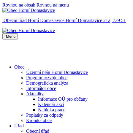
Rovnou na obsah
Rovnou na menu
Obecní úřad Horní Domaslavice
Horní Domaslavice 212, 739 51
Menu
Obec
Územní plán Horní Domaslavice
Program rozvoje obce
Demografická analýza
Informátor obce
Aktuality
Informace OÚ pro občany
Kalendář akcí
Nabídka práce
Poplatky za odpady
Kronika obce
Úřad
Obecní úřad