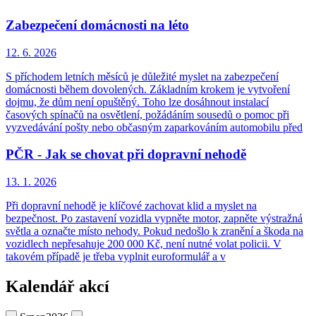
Zabezpečení domácnosti na léto
12. 6.
2026
S příchodem letních měsíců je důležité myslet na zabezpečení
domácnosti během dovolených. Základním krokem je vytvoření
dojmu, že dům není opuštěný. Toho lze dosáhnout instalací
časových spínačů na osvětlení, požádáním sousedů o pomoc při
vyzvedávání pošty nebo občasným zaparkováním automobilu před
PČR - Jak se chovat při dopravní nehodě
13. 1.
2026
Při dopravní nehodě je klíčové zachovat klid a myslet na
bezpečnost. Po zastavení vozidla vypněte motor, zapněte výstražná
světla a označte místo nehody. Pokud nedošlo k zranění a škoda na
vozidlech nepřesahuje 200 000 Kč, není nutné volat policii. V
takovém případě je třeba vyplnit euroformulář a v
Kalendář akcí