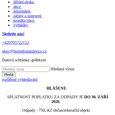
úřední deska
akce
informátor
zápisy a usnesení
kronika obce
vyhlášky
Sledujte nás!
+420705722112
obec@hornidomaslavice.cz
Datová schránka:
gr4bkxm
Hledaný výraz
Hledat
rozšířené vyhledávání
HLÁŠENÍ:
SPLATNOST POPLATKU ZA ODPADY JE
DO 30. ZÁŘÍ
2026
Odpady - 750,-Kč občan/rekreační objekt