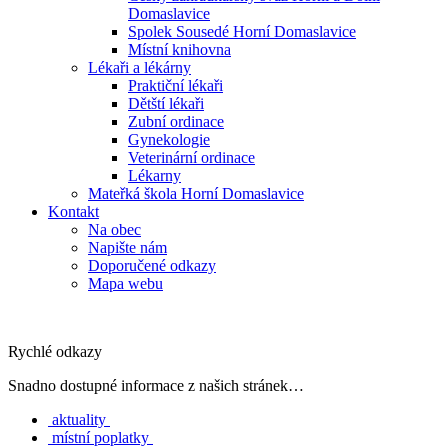
Domaslavice
Spolek Sousedé Horní Domaslavice
Místní knihovna
Lékaři a lékárny
Praktiční lékaři
Dětští lékaři
Zubní ordinace
Gynekologie
Veterinární ordinace
Lékarny
Mateřká škola Horní Domaslavice
Kontakt
Na obec
Napište nám
Doporučené odkazy
Mapa webu
Rychlé odkazy
Snadno dostupné informace z našich stránek…
aktuality
místní poplatky