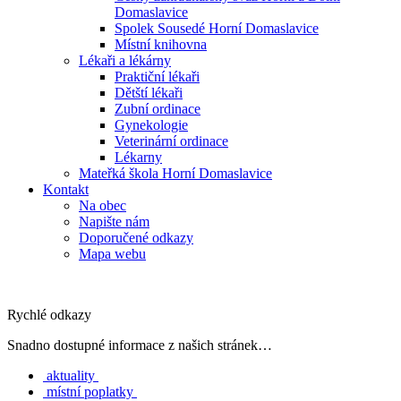
Domaslavice
Spolek Sousedé Horní Domaslavice
Místní knihovna
Lékaři a lékárny
Praktiční lékaři
Dětští lékaři
Zubní ordinace
Gynekologie
Veterinární ordinace
Lékarny
Mateřká škola Horní Domaslavice
Kontakt
Na obec
Napište nám
Doporučené odkazy
Mapa webu
Rychlé odkazy
Snadno dostupné informace z našich stránek…
aktuality
místní poplatky