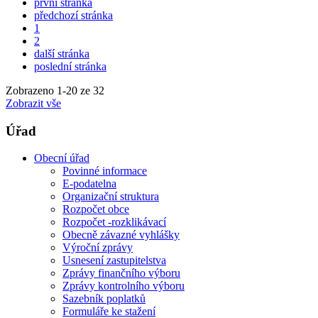
první stránka
předchozí stránka
1
2
další stránka
poslední stránka
Zobrazeno
1
-
20
ze 32
Zobrazit vše
Úřad
Obecní úřad
Povinné informace
E-podatelna
Organizační struktura
Rozpočet obce
Rozpočet -rozklikávací
Obecně závazné vyhlášky
Výroční zprávy
Usnesení zastupitelstva
Zprávy finančního výboru
Zprávy kontrolního výboru
Sazebník poplatků
Formuláře ke stažení