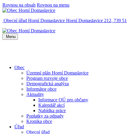
Rovnou na obsah
Rovnou na menu
Obecní úřad Horní Domaslavice
Horní Domaslavice 212, 739 51
Menu
Obec
Územní plán Horní Domaslavice
Program rozvoje obce
Demografická analýza
Informátor obce
Aktuality
Informace OÚ pro občany
Kalendář akcí
Nabídka práce
Poplatky za odpady
Kronika obce
Úřad
Obecní úřad