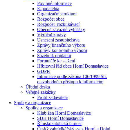
Povinné informace
E-podatelna
Organizační struktura
Rozpočet obce
Rozpočet -rozklikávací
Obecně závazné vyhlášky
Výroční zprávy
Usnesení zastupitelstva
Zprávy finančního výboru
Zprávy kontrolního výboru
Sazebník poplatků
Formuláře ke stažení
Hřbitovní řád obce Horní Domaslavice
GDPR
Informace podle zákona 106⁄1999 Sb.
o svobodném přístupu k informacím
Úřední deska
Veřejné zakázky
Profil zadavatele
Spolky a organizace
Spolky a organizace
Klub žen Horní Domaslavice
SDH Horní Domaslavice
Římskokatolická farnost
Český zahrádkářský svaz Horní a Dolní