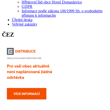
Hřbitovní řád obce Horní Domaslavice
GDPR
Informace podle zákona 106⁄1999 Sb. o svobodném
přístupu k informacím
Úřední deska
Veřejné zakázky
ČEZ