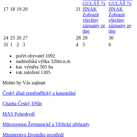
GULÁŠ 7x
GULÁŠ 7x
17
18
19
20
21
JINAK
JINAK
Zobrazit
Zobrazit
všechny
všechny
záznamy ze
záznamy ze
dne
dne
24
25
26
27
28
29
30
31
1
2
3
4
5
6
počet obyvatel 1092
nadmořská výška 320m.n.m
kat. výměra 505 ha
rok založení 1305
Mohlo by Vás zajímat
Český úřad zeměměřický a katastrální
Charita Český Těšín
MAS Pobeskydí
Mikroregion Žermanické a Těrlické přehrady
Ministerstvo životního prostředí