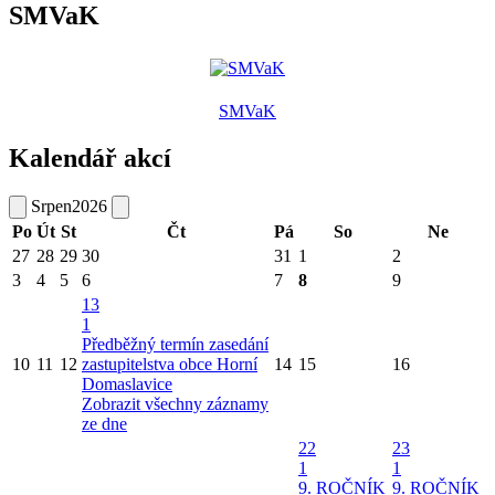
SMVaK
SMVaK
Kalendář akcí
Srpen
2026
Po
Út
St
Čt
Pá
So
Ne
27
28
29
30
31
1
2
3
4
5
6
7
8
9
13
1
Předběžný termín zasedání
10
11
12
zastupitelstva obce Horní
14
15
16
Domaslavice
Zobrazit všechny záznamy
ze dne
22
23
1
1
9. ROČNÍK
9. ROČNÍK