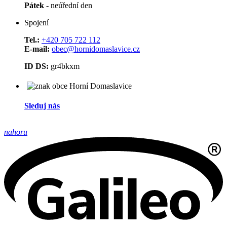
Pátek
- neúřední den
Spojení
Tel.:
+420 705 722 112
E-mail:
obec@hornidomaslavice.cz
ID DS:
gr4bkxm
Sleduj nás
nahoru