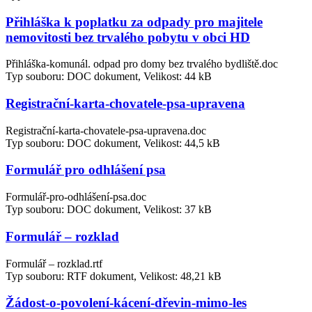
Přihláška k poplatku za odpady pro majitele
nemovitosti bez trvalého pobytu v obci HD
Přihláška-komunál. odpad pro domy bez trvalého bydliště.doc
Typ souboru: DOC dokument, Velikost: 44 kB
Registrační-karta-chovatele-psa-upravena
Registrační-karta-chovatele-psa-upravena.doc
Typ souboru: DOC dokument, Velikost: 44,5 kB
Formulář pro odhlášení psa
Formulář-pro-odhlášení-psa.doc
Typ souboru: DOC dokument, Velikost: 37 kB
Formulář – rozklad
Formulář – rozklad.rtf
Typ souboru: RTF dokument, Velikost: 48,21 kB
Žádost-o-povolení-kácení-dřevin-mimo-les