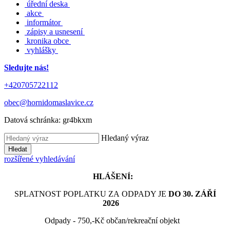
úřední deska
akce
informátor
zápisy a usnesení
kronika obce
vyhlášky
Sledujte nás!
+420705722112
obec@hornidomaslavice.cz
Datová schránka:
gr4bkxm
Hledaný výraz
Hledat
rozšířené vyhledávání
HLÁŠENÍ:
SPLATNOST POPLATKU ZA ODPADY JE
DO 30. ZÁŘÍ
2026
Odpady - 750,-Kč občan/rekreační objekt