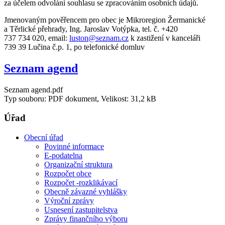
za účelem odvolání souhlasu se zpracováním osobních údajů.
Jmenovaným pověřencem pro obec je Mikroregion Žermanické
a Těrlické přehrady, Ing. Jaroslav Votýpka, tel. č. +420
737 734 020, email:
luston@seznam.cz
k zastižení v kanceláři
739 39 Lučina č.p. 1, po telefonické domluv
Seznam agend
Seznam agend.pdf
Typ souboru: PDF dokument, Velikost: 31,2 kB
Úřad
Obecní úřad
Povinné informace
E-podatelna
Organizační struktura
Rozpočet obce
Rozpočet -rozklikávací
Obecně závazné vyhlášky
Výroční zprávy
Usnesení zastupitelstva
Zprávy finančního výboru