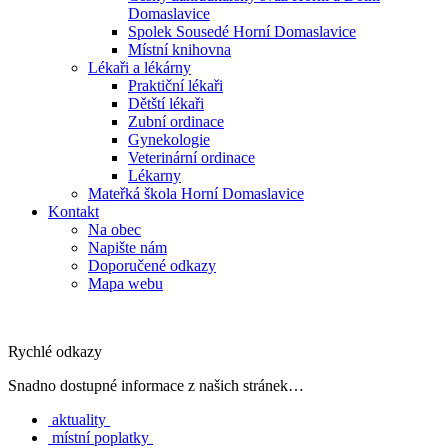
Domaslavice
Spolek Sousedé Horní Domaslavice
Místní knihovna
Lékaři a lékárny
Praktiční lékaři
Dětští lékaři
Zubní ordinace
Gynekologie
Veterinární ordinace
Lékarny
Mateřká škola Horní Domaslavice
Kontakt
Na obec
Napište nám
Doporučené odkazy
Mapa webu
Rychlé odkazy
Snadno dostupné informace z našich stránek…
aktuality
místní poplatky