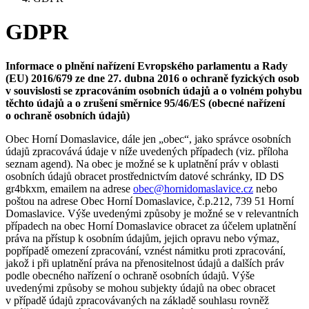
GDPR
Informace o plnění nařízení Evropského parlamentu a Rady
(EU) 2016/679 ze dne 27. dubna 2016 o ochraně fyzických osob
v souvislosti se zpracováním osobních údajů a o volném pohybu
těchto údajů a o zrušení směrnice 95/46/ES (obecné nařízení
o ochraně osobních údajů)
Obec Horní Domaslavice, dále jen „obec“, jako správce osobních
údajů zpracovává údaje v níže uvedených případech (viz. příloha
seznam agend). Na obec je možné se k uplatnění práv v oblasti
osobních údajů obracet prostřednictvím datové schránky, ID DS
gr4bkxm, emailem na adrese
obec@hornidomaslavice.cz
nebo
poštou na adrese Obec Horní Domaslavice, č.p.212, 739 51 Horní
Domaslavice. Výše uvedenými způsoby je možné se v relevantních
případech na obec Horní Domaslavice obracet za účelem uplatnění
práva na přístup k osobním údajům, jejich opravu nebo výmaz,
popřípadě omezení zpracování, vznést námitku proti zpracování,
jakož i při uplatnění práva na přenositelnost údajů a dalších práv
podle obecného nařízení o ochraně osobních údajů. Výše
uvedenými způsoby se mohou subjekty údajů na obec obracet
v případě údajů zpracovávaných na základě souhlasu rovněž