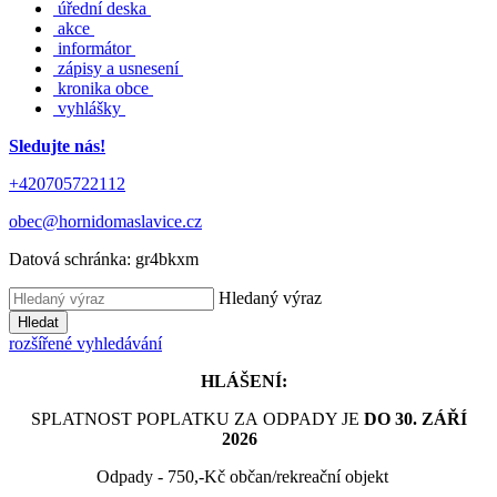
úřední deska
akce
informátor
zápisy a usnesení
kronika obce
vyhlášky
Sledujte nás!
+420705722112
obec@hornidomaslavice.cz
Datová schránka:
gr4bkxm
Hledaný výraz
Hledat
rozšířené vyhledávání
HLÁŠENÍ:
SPLATNOST POPLATKU ZA ODPADY JE
DO 30. ZÁŘÍ
2026
Odpady - 750,-Kč občan/rekreační objekt