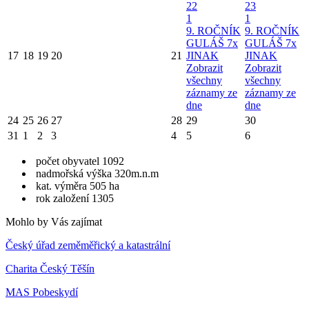
22
23
1
1
9. ROČNÍK
9. ROČNÍK
GULÁŠ 7x
GULÁŠ 7x
17
18
19
20
21
JINAK
JINAK
Zobrazit
Zobrazit
všechny
všechny
záznamy ze
záznamy ze
dne
dne
24
25
26
27
28
29
30
31
1
2
3
4
5
6
počet obyvatel 1092
nadmořská výška 320m.n.m
kat. výměra 505 ha
rok založení 1305
Mohlo by Vás zajímat
Český úřad zeměměřický a katastrální
Charita Český Těšín
MAS Pobeskydí