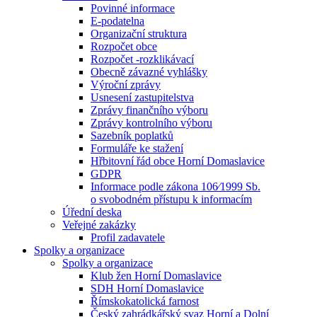
Povinné informace
E-podatelna
Organizační struktura
Rozpočet obce
Rozpočet -rozklikávací
Obecně závazné vyhlášky
Výroční zprávy
Usnesení zastupitelstva
Zprávy finančního výboru
Zprávy kontrolního výboru
Sazebník poplatků
Formuláře ke stažení
Hřbitovní řád obce Horní Domaslavice
GDPR
Informace podle zákona 106⁄1999 Sb.
o svobodném přístupu k informacím
Úřední deska
Veřejné zakázky
Profil zadavatele
Spolky a organizace
Spolky a organizace
Klub žen Horní Domaslavice
SDH Horní Domaslavice
Římskokatolická farnost
Český zahrádkářský svaz Horní a Dolní