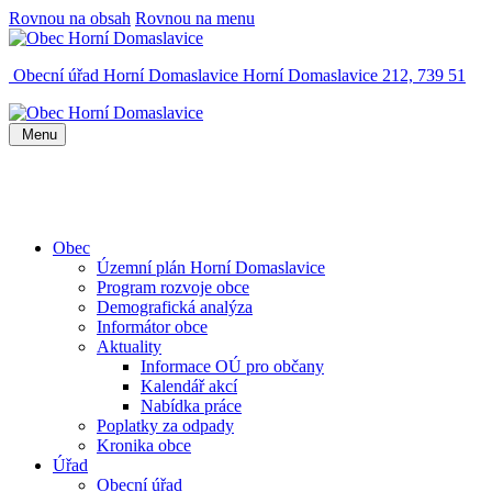
Rovnou na obsah
Rovnou na menu
Obecní úřad Horní Domaslavice
Horní Domaslavice 212, 739 51
Menu
Obec
Územní plán Horní Domaslavice
Program rozvoje obce
Demografická analýza
Informátor obce
Aktuality
Informace OÚ pro občany
Kalendář akcí
Nabídka práce
Poplatky za odpady
Kronika obce
Úřad
Obecní úřad