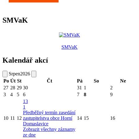
SMVaK
SMVaK
Kalendář akcí
Srpen
2026
Po
Út
St
Čt
Pá
So
Ne
27
28
29
30
31
1
2
3
4
5
6
7
8
9
13
1
Předběžný termín zasedání
10
11
12
zastupitelstva obce Horní
14
15
16
Domaslavice
Zobrazit všechny záznamy
ze dne