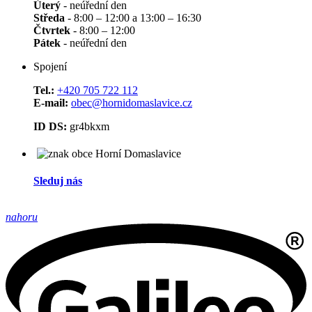
Úterý
- neúřední den
Středa
- 8:00 – 12:00 a 13:00 – 16:30
Čtvrtek
- 8:00 – 12:00
Pátek
- neúřední den
Spojení
Tel.:
+420 705 722 112
E-mail:
obec@hornidomaslavice.cz
ID DS:
gr4bkxm
Sleduj nás
nahoru