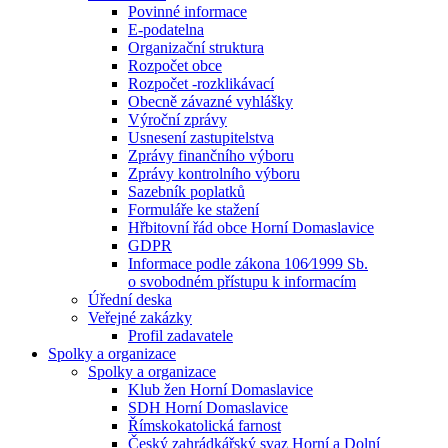
Povinné informace
E-podatelna
Organizační struktura
Rozpočet obce
Rozpočet -rozklikávací
Obecně závazné vyhlášky
Výroční zprávy
Usnesení zastupitelstva
Zprávy finančního výboru
Zprávy kontrolního výboru
Sazebník poplatků
Formuláře ke stažení
Hřbitovní řád obce Horní Domaslavice
GDPR
Informace podle zákona 106⁄1999 Sb.
o svobodném přístupu k informacím
Úřední deska
Veřejné zakázky
Profil zadavatele
Spolky a organizace
Spolky a organizace
Klub žen Horní Domaslavice
SDH Horní Domaslavice
Římskokatolická farnost
Český zahrádkářský svaz Horní a Dolní