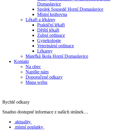
Domaslavice
Spolek Sousedé Horní Domaslavice
Místní knihovna
Lékaři a lékárny
Praktiční lékaři
Dětští lékaři
Zubní ordinace
Gynekologie
Veterinární ordinace
Lékarny
Mateřká škola Horní Domaslavice
Kontakt
Na obec
Napište nám
Doporučené odkazy
Mapa webu
Rychlé odkazy
Snadno dostupné informace z našich stránek…
aktuality
místní poplatky