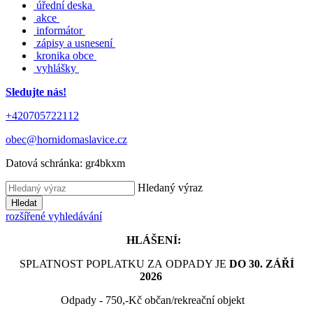
úřední deska
akce
informátor
zápisy a usnesení
kronika obce
vyhlášky
Sledujte nás!
+420705722112
obec@hornidomaslavice.cz
Datová schránka:
gr4bkxm
Hledaný výraz
Hledat
rozšířené vyhledávání
HLÁŠENÍ:
SPLATNOST POPLATKU ZA ODPADY JE
DO 30. ZÁŘÍ
2026
Odpady - 750,-Kč občan/rekreační objekt