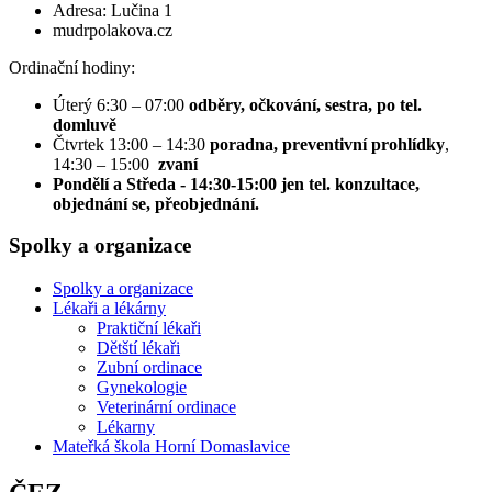
Adresa: Lučina 1
mudrpolakova.cz
Ordinační hodiny:
Úterý 6:30 – 07:00
odběry, očkování, sestra, po tel.
domluvě
Čtvrtek 13:00 – 14:30
poradna, preventivní prohlídky
,
14:30 – 15:00
zvaní
Pondělí a Středa - 14:30-15:00 jen tel. konzultace,
objednání se, přeobjednání.
Spolky a organizace
Spolky a organizace
Lékaři a lékárny
Praktiční lékaři
Dětští lékaři
Zubní ordinace
Gynekologie
Veterinární ordinace
Lékarny
Mateřká škola Horní Domaslavice