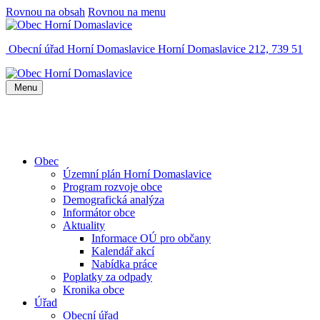
Rovnou na obsah
Rovnou na menu
Obecní úřad Horní Domaslavice
Horní Domaslavice 212, 739 51
Menu
Obec
Územní plán Horní Domaslavice
Program rozvoje obce
Demografická analýza
Informátor obce
Aktuality
Informace OÚ pro občany
Kalendář akcí
Nabídka práce
Poplatky za odpady
Kronika obce
Úřad
Obecní úřad