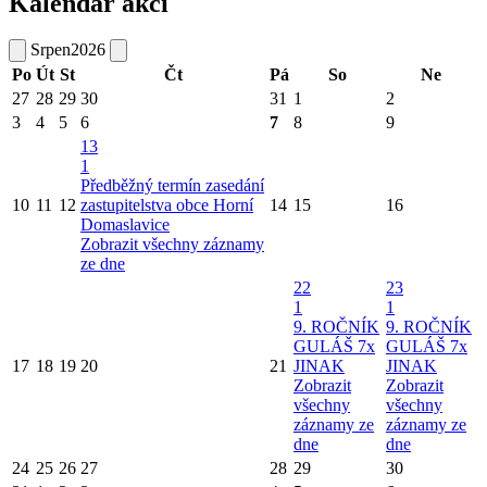
Kalendář akcí
Srpen
2026
Po
Út
St
Čt
Pá
So
Ne
27
28
29
30
31
1
2
3
4
5
6
7
8
9
13
1
Předběžný termín zasedání
10
11
12
zastupitelstva obce Horní
14
15
16
Domaslavice
Zobrazit všechny záznamy
ze dne
22
23
1
1
9. ROČNÍK
9. ROČNÍK
GULÁŠ 7x
GULÁŠ 7x
17
18
19
20
21
JINAK
JINAK
Zobrazit
Zobrazit
všechny
všechny
záznamy ze
záznamy ze
dne
dne
24
25
26
27
28
29
30