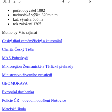
31
1
2
3
4
5
6
počet obyvatel 1092
nadmořská výška 320m.n.m
kat. výměra 505 ha
rok založení 1305
Mohlo by Vás zajímat
Český úřad zeměměřický a katastrální
Charita Český Těšín
MAS Pobeskydí
Mikroregion Žermanické a Těrlické přehrady
Ministerstvo životního prostředí
GEOMORAVA
Evropská databanka
Policie ČR - obvodní oddělení Nošovice
Mateřská škola