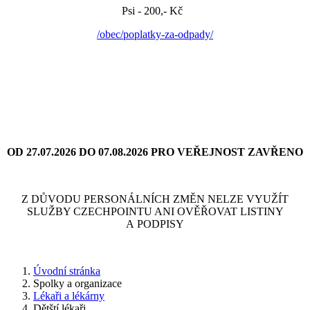
Psi - 200,- Kč
/obec/poplatky-za-odpady/
OD 27.07.2026 DO 07.08.2026 PRO VEŘEJNOST ZAVŘENO
Z DŮVODU PERSONÁLNÍCH ZMĚN NELZE VYUŽÍT
SLUŽBY CZECHPOINTU ANI OVĚŘOVAT LISTINY
A PODPISY
Úvodní stránka
Spolky a organizace
Lékaři a lékárny
Dětští lékaři