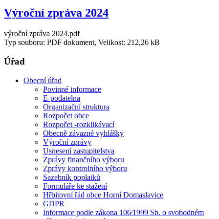
Výroční zpráva 2024
výroční zpráva 2024.pdf
Typ souboru: PDF dokument, Velikost: 212,26 kB
Úřad
Obecní úřad
Povinné informace
E-podatelna
Organizační struktura
Rozpočet obce
Rozpočet -rozklikávací
Obecně závazné vyhlášky
Výroční zprávy
Usnesení zastupitelstva
Zprávy finančního výboru
Zprávy kontrolního výboru
Sazebník poplatků
Formuláře ke stažení
Hřbitovní řád obce Horní Domaslavice
GDPR
Informace podle zákona 106⁄1999 Sb. o svobodném