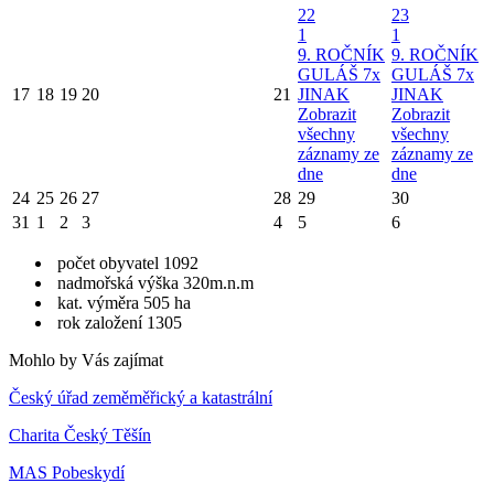
22
23
1
1
9. ROČNÍK
9. ROČNÍK
GULÁŠ 7x
GULÁŠ 7x
17
18
19
20
21
JINAK
JINAK
Zobrazit
Zobrazit
všechny
všechny
záznamy ze
záznamy ze
dne
dne
24
25
26
27
28
29
30
31
1
2
3
4
5
6
počet obyvatel 1092
nadmořská výška 320m.n.m
kat. výměra 505 ha
rok založení 1305
Mohlo by Vás zajímat
Český úřad zeměměřický a katastrální
Charita Český Těšín
MAS Pobeskydí