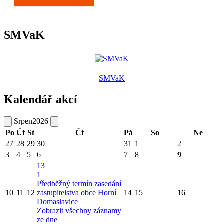
SMVaK
SMVaK
Kalendář akcí
Srpen
2026
Po
Út
St
Čt
Pá
So
Ne
27
28
29
30
31
1
2
3
4
5
6
7
8
9
13
1
Předběžný termín zasedání
10
11
12
zastupitelstva obce Horní
14
15
16
Domaslavice
Zobrazit všechny záznamy
ze dne