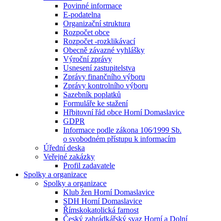
Povinné informace
E-podatelna
Organizační struktura
Rozpočet obce
Rozpočet -rozklikávací
Obecně závazné vyhlášky
Výroční zprávy
Usnesení zastupitelstva
Zprávy finančního výboru
Zprávy kontrolního výboru
Sazebník poplatků
Formuláře ke stažení
Hřbitovní řád obce Horní Domaslavice
GDPR
Informace podle zákona 106⁄1999 Sb.
o svobodném přístupu k informacím
Úřední deska
Veřejné zakázky
Profil zadavatele
Spolky a organizace
Spolky a organizace
Klub žen Horní Domaslavice
SDH Horní Domaslavice
Římskokatolická farnost
Český zahrádkářský svaz Horní a Dolní