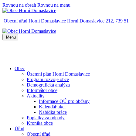
Rovnou na obsah
Rovnou na menu
Obecní úřad Horní Domaslavice
Horní Domaslavice 212, 739 51
Menu
Obec
Územní plán Horní Domaslavice
Program rozvoje obce
Demografická analýza
Informátor obce
Aktuality
Informace OÚ pro občany
Kalendář akcí
Nabídka práce
Poplatky za odpady
Kronika obce
Úřad
Obecní úřad