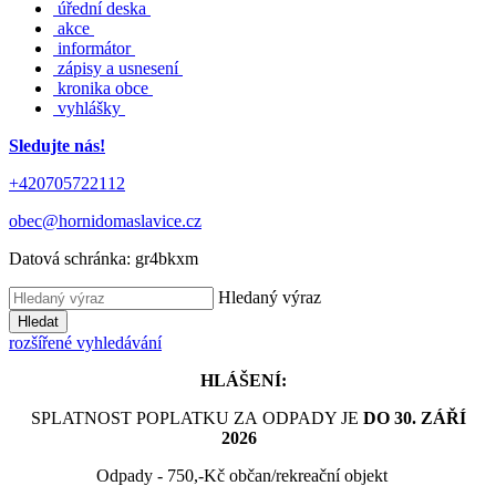
úřední deska
akce
informátor
zápisy a usnesení
kronika obce
vyhlášky
Sledujte nás!
+420705722112
obec@hornidomaslavice.cz
Datová schránka:
gr4bkxm
Hledaný výraz
Hledat
rozšířené vyhledávání
HLÁŠENÍ:
SPLATNOST POPLATKU ZA ODPADY JE
DO 30. ZÁŘÍ
2026
Odpady - 750,-Kč občan/rekreační objekt