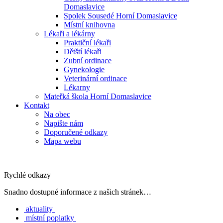
Domaslavice
Spolek Sousedé Horní Domaslavice
Místní knihovna
Lékaři a lékárny
Praktiční lékaři
Dětští lékaři
Zubní ordinace
Gynekologie
Veterinární ordinace
Lékarny
Mateřká škola Horní Domaslavice
Kontakt
Na obec
Napište nám
Doporučené odkazy
Mapa webu
Rychlé odkazy
Snadno dostupné informace z našich stránek…
aktuality
místní poplatky