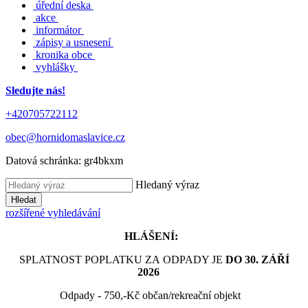
úřední deska
akce
informátor
zápisy a usnesení
kronika obce
vyhlášky
Sledujte nás!
+420705722112
obec@hornidomaslavice.cz
Datová schránka:
gr4bkxm
Hledaný výraz
Hledat
rozšířené vyhledávání
HLÁŠENÍ:
SPLATNOST POPLATKU ZA ODPADY JE
DO 30. ZÁŘÍ
2026
Odpady - 750,-Kč občan/rekreační objekt