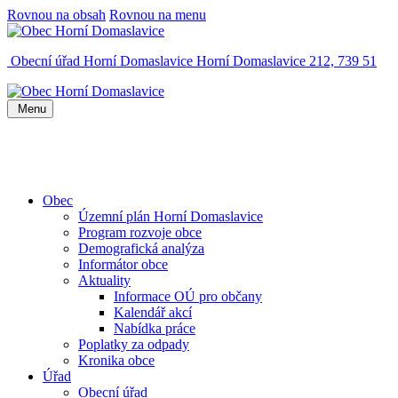
Rovnou na obsah
Rovnou na menu
Obecní úřad Horní Domaslavice
Horní Domaslavice 212, 739 51
Menu
Obec
Územní plán Horní Domaslavice
Program rozvoje obce
Demografická analýza
Informátor obce
Aktuality
Informace OÚ pro občany
Kalendář akcí
Nabídka práce
Poplatky za odpady
Kronika obce
Úřad
Obecní úřad