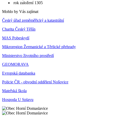
rok založení 1305
Mohlo by Vás zajímat
Český úřad zeměměřický a katastrální
Charita Český Těšín
MAS Pobeskydí
Mikroregion Žermanické a Těrlické přehrady
Ministerstvo životního prostředí
GEOMORAVA
Evropská databanka
Policie ČR - obvodní oddělení Nošovice
Mateřská škola
Hospoda U Splavu