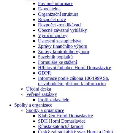
Povinné informace
E-podatelna
Organizační struktura
Rozpočet obce
Rozpočet -rozklikávací
Obecně závazné vyhlášky
Výroční zprávy
Usnesení zastupitelstva
Zprávy finančního výboru
Zprávy kontrolního výboru
Sazebník poplatků
Formuláře ke stažení
Hřbitovní řád obce Horní Domaslavice
GDPR
Informace podle zákona 106⁄1999 Sb.
o svobodném přístupu k informacím
Úřední deska
Veřejné zakázky
Profil zadavatele
Spolky a organizace
Spolky a organizace
Klub žen Horní Domaslavice
SDH Horní Domaslavice
Římskokatolická farnost
Český zahrádkářský svaz Horní a Dolní