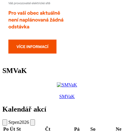
SMVaK
SMVaK
Kalendář akcí
Srpen
2026
Po
Út
St
Čt
Pá
So
Ne