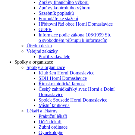
Zprávy finančního výboru
Zprávy kontrolního výboru
Sazebník poplatků
Formuláře ke stažení
Hřbitovní řád obce Horní Domaslavice
GDPR
Informace podle zákona 106/1999 Sb.
o svobodném přístupu k informacím
Úřední deska
Veřejné zakázky
Profil zadavatele
Spolky a organizace
Spolky a organizace
Klub žen Horní Domaslavice
SDH Horní Domaslavice
Římskokatolická farnost
Český zahrádkářský svaz Horní a Dolní
Domaslavice
Spolek Sousedé Horní Domaslavice
Místní knihovna
Lékaři a lékárny
Praktiční lékaři
Dětští lékaři
Zubní ordinace
Gynekologie