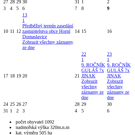
27
28
29
30
31
1
2
3
4
5
6
7
8
9
13
1
Předběžný termín zasedání
10
11
12
zastupitelstva obce Horní
14
15
16
Domaslavice
Zobrazit všechny záznamy
ze dne
22
23
1
1
9. ROČNÍK
9. ROČNÍK
GULÁŠ 7x
GULÁŠ 7x
17
18
19
20
21
JINAK
JINAK
Zobrazit
Zobrazit
všechny
všechny
záznamy ze
záznamy ze
dne
dne
24
25
26
27
28
29
30
31
1
2
3
4
5
6
počet obyvatel 1092
nadmořská výška 320m.n.m
kat. výměra 505 ha