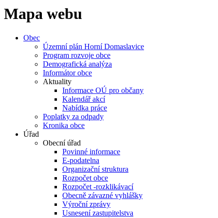
Mapa webu
Obec
Územní plán Horní Domaslavice
Program rozvoje obce
Demografická analýza
Informátor obce
Aktuality
Informace OÚ pro občany
Kalendář akcí
Nabídka práce
Poplatky za odpady
Kronika obce
Úřad
Obecní úřad
Povinné informace
E-podatelna
Organizační struktura
Rozpočet obce
Rozpočet -rozklikávací
Obecně závazné vyhlášky
Výroční zprávy
Usnesení zastupitelstva