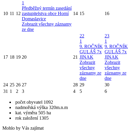
1
Předběžný termín zasedání
10
11
12
zastupitelstva obce Horní
14
15
16
Domaslavice
Zobrazit všechny záznamy
ze dne
22
23
1
1
9. ROČNÍK
9. ROČNÍK
GULÁŠ 7x
GULÁŠ 7x
17
18
19
20
21
JINAK
JINAK
Zobrazit
Zobrazit
všechny
všechny
záznamy ze
záznamy ze
dne
dne
24
25
26
27
28
29
30
31
1
2
3
4
5
6
počet obyvatel 1092
nadmořská výška 320m.n.m
kat. výměra 505 ha
rok založení 1305
Mohlo by Vás zajímat