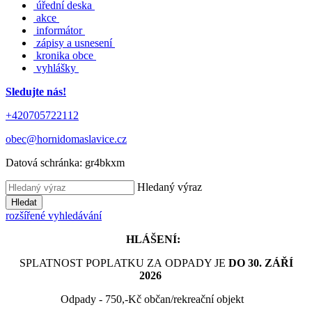
úřední deska
akce
informátor
zápisy a usnesení
kronika obce
vyhlášky
Sledujte nás!
+420705722112
obec@hornidomaslavice.cz
Datová schránka:
gr4bkxm
Hledaný výraz
Hledat
rozšířené vyhledávání
HLÁŠENÍ:
SPLATNOST POPLATKU ZA ODPADY JE
DO 30. ZÁŘÍ
2026
Odpady - 750,-Kč občan/rekreační objekt