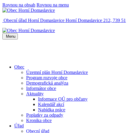
Rovnou na obsah
Rovnou na menu
Obecní úřad Horní Domaslavice
Horní Domaslavice 212, 739 51
Menu
Obec
Územní plán Horní Domaslavice
Program rozvoje obce
Demografická analýza
Informátor obce
Aktuality
Informace OÚ pro občany
Kalendář akcí
Nabídka práce
Poplatky za odpady
Kronika obce
Úřad
Obecní úřad