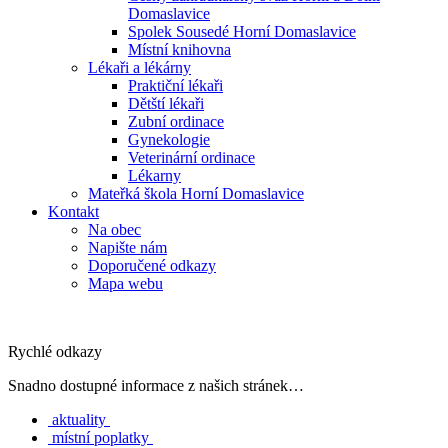
Domaslavice
Spolek Sousedé Horní Domaslavice
Místní knihovna
Lékaři a lékárny
Praktiční lékaři
Dětští lékaři
Zubní ordinace
Gynekologie
Veterinární ordinace
Lékarny
Mateřká škola Horní Domaslavice
Kontakt
Na obec
Napište nám
Doporučené odkazy
Mapa webu
Rychlé odkazy
Snadno dostupné informace z našich stránek…
aktuality
místní poplatky