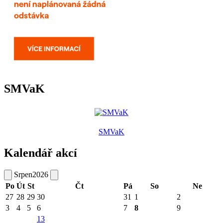
SMVaK
SMVaK
Kalendář akcí
Srpen
2026
Po
Út
St
Čt
Pá
So
Ne
27
28
29
30
31
1
2
3
4
5
6
7
8
9
13