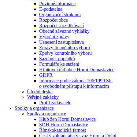
Povinné informace
E-podatelna
Organizační struktura
Rozpočet obce
Rozpočet -rozklikávací
Obecně závazné vyhlášky
Výroční zprávy
Usnesení zastupitelstva
Zprávy finančního výboru
Zprávy kontrolního výboru
Sazebník poplatků
Formuláře ke stažení
Hřbitovní řád obce Horní Domaslavice
GDPR
Informace podle zákona 106⁄1999 Sb.
o svobodném přístupu k informacím
Úřední deska
Veřejné zakázky
Profil zadavatele
Spolky a organizace
Spolky a organizace
Klub žen Horní Domaslavice
SDH Horní Domaslavice
Římskokatolická farnost
Český zahrádkářský svaz Horní a Dolní