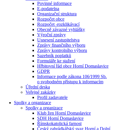
Povinné informace
E-podatelna
Organizační struktura
Rozpočet obce
Rozpočet -rozklikávací
Obecně závazné vyhlášky
Výroční zprávy
Usnesení zastupitelstva
Zprávy finančního výboru
Zprávy kontrolního výboru
Sazebník poplatků
Formuláře ke stažení
Hřbitovní řád obce Horní Domaslavice
GDPR
Informace podle zákona 106⁄1999 Sb.
o svobodném přístupu k informacím
Úřední deska
Veřejné zakázky
Profil zadavatele
Spolky a organizace
Spolky a organizace
Klub žen Horní Domaslavice
SDH Horní Domaslavice
Římskokatolická farnost
Český zahrádkářský svaz Horní a Dolní