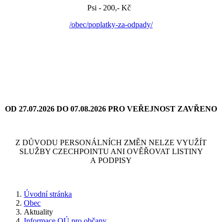
Psi - 200,- Kč
/obec/poplatky-za-odpady/
OD 27.07.2026 DO 07.08.2026 PRO VEŘEJNOST ZAVŘENO
Z DŮVODU PERSONÁLNÍCH ZMĚN NELZE VYUŽÍT
SLUŽBY CZECHPOINTU ANI OVĚŘOVAT LISTINY
A PODPISY
Úvodní stránka
Obec
Aktuality
Informace OÚ pro občany