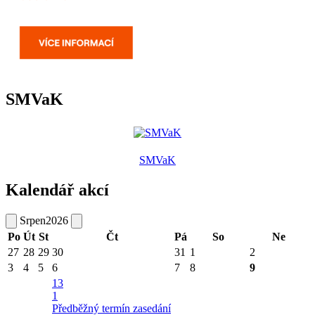
SMVaK
SMVaK
Kalendář akcí
Srpen
2026
Po
Út
St
Čt
Pá
So
Ne
27
28
29
30
31
1
2
3
4
5
6
7
8
9
13
1
Předběžný termín zasedání