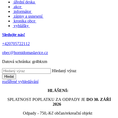
úřední deska
akce
informátor
zápisy a usnesení
kronika obce
vyhlášky
Sledujte nás!
+420705722112
obec@hornidomaslavice.cz
Datová schránka:
gr4bkxm
Hledaný výraz
Hledat
rozšířené vyhledávání
HLÁŠENÍ:
SPLATNOST POPLATKU ZA ODPADY JE
DO 30. ZÁŘÍ
2026
Odpady - 750,-Kč občan/rekreační objekt