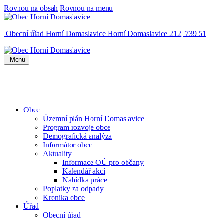
Rovnou na obsah
Rovnou na menu
Obecní úřad Horní Domaslavice
Horní Domaslavice 212, 739 51
Menu
Obec
Územní plán Horní Domaslavice
Program rozvoje obce
Demografická analýza
Informátor obce
Aktuality
Informace OÚ pro občany
Kalendář akcí
Nabídka práce
Poplatky za odpady
Kronika obce
Úřad
Obecní úřad