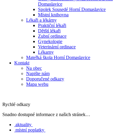
Domaslavice
Spolek Sousedé Horní Domaslavice
Místní knihovna
Lékaři a lékárny
Praktiční lékaři
Dětští lékaři
Zubní ordinace
Gynekologie
Veterinární ordinace
Lékarny
Mateřká škola Horní Domaslavice
Kontakt
Na obec
Napište nám
Doporučené odkazy
Mapa webu
Rychlé odkazy
Snadno dostupné informace z našich stránek…
aktuality
místní poplatky