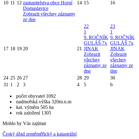
10
11
12
zastupitelstva obce Horní
14
15
16
Domaslavice
Zobrazit všechny záznamy
ze dne
22
23
1
1
9. ROČNÍK
9. ROČNÍK
GULÁŠ 7x
GULÁŠ 7x
17
18
19
20
21
JINAK
JINAK
Zobrazit
Zobrazit
všechny
všechny
záznamy ze
záznamy ze
dne
dne
24
25
26
27
28
29
30
31
1
2
3
4
5
6
počet obyvatel 1092
nadmořská výška 320m.n.m
kat. výměra 505 ha
rok založení 1305
Mohlo by Vás zajímat
Český úřad zeměměřický a katastrální