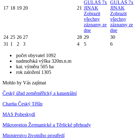
GULÁŠ 7x
GULÁŠ 7x
17
18
19
20
21
JINAK
JINAK
Zobrazit
Zobrazit
všechny
všechny
záznamy ze
záznamy ze
dne
dne
24
25
26
27
28
29
30
31
1
2
3
4
5
6
počet obyvatel 1092
nadmořská výška 320m.n.m
kat. výměra 505 ha
rok založení 1305
Mohlo by Vás zajímat
Český úřad zeměměřický a katastrální
Charita Český Těšín
MAS Pobeskydí
Mikroregion Žermanické a Těrlické přehrady
Ministerstvo životního prostředí