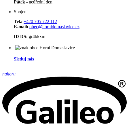
Pátek
- neúřední den
Spojení
Tel.:
+420 705 722 112
E-mail:
obec@hornidomaslavice.cz
ID DS:
gr4bkxm
Sleduj nás
nahoru