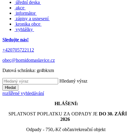
úřední deska
akce
informátor
zápisy a usnesení
kronika obce
vyhlášky
Sledujte nás!
+420705722112
obec@hornidomaslavice.cz
Datová schránka:
gr4bkxm
Hledaný výraz
Hledat
rozšířené vyhledávání
HLÁŠENÍ:
SPLATNOST POPLATKU ZA ODPADY JE
DO 30. ZÁŘÍ
2026
Odpady - 750,-Kč občan/rekreační objekt