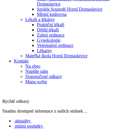
Domaslavice
Spolek Sousedé Horní Domaslavice
Místní knihovna
Lékaři a lékárny
Praktiční lékaři
Dětští lékaři
Zubní ordinace
Gynekologie
Veterinární ordinace
Lékarny
Mateřká škola Horní Domaslavice
Kontakt
Na obec
Napište nám
Doporučené odkazy
Mapa webu
Rychlé odkazy
Snadno dostupné informace z našich stránek…
aktuality
místní poplatky