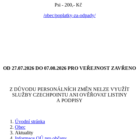
Psi - 200,- Kč
/obec/poplatky-za-odpady/
OD 27.07.2026 DO 07.08.2026 PRO VEŘEJNOST ZAVŘENO
Z DŮVODU PERSONÁLNÍCH ZMĚN NELZE VYUŽÍT
SLUŽBY CZECHPOINTU ANI OVĚŘOVAT LISTINY
A PODPISY
Úvodní stránka
Obec
Aktuality
Informace OÚ pro občany