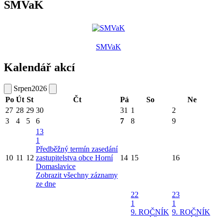
SMVaK
SMVaK
Kalendář akcí
Srpen
2026
Po
Út
St
Čt
Pá
So
Ne
27
28
29
30
31
1
2
3
4
5
6
7
8
9
13
1
Předběžný termín zasedání
10
11
12
zastupitelstva obce Horní
14
15
16
Domaslavice
Zobrazit všechny záznamy
ze dne
22
23
1
1
9. ROČNÍK
9. ROČNÍK