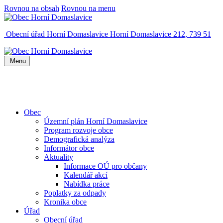
Rovnou na obsah
Rovnou na menu
Obecní úřad Horní Domaslavice
Horní Domaslavice 212, 739 51
Menu
Obec
Územní plán Horní Domaslavice
Program rozvoje obce
Demografická analýza
Informátor obce
Aktuality
Informace OÚ pro občany
Kalendář akcí
Nabídka práce
Poplatky za odpady
Kronika obce
Úřad
Obecní úřad