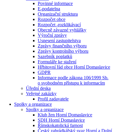
Povinné informace
E-podatelna
Organizační struktura
Rozpočet obce
Rozpočet -rozklikávací
Obecně závazné vyhlášky
Výroční zprávy
Usnesení zastupitelstva
Zprávy finančního výboru
Zprávy kontrolního výboru
Sazebník poplatků
Formuláře ke stažení
Hřbitovní řád obce Horní Domaslavice
GDPR
Informace podle zákona 106⁄1999 Sb.
o svobodném přístupu k informacím
Úřední deska
Veřejné zakázky
Profil zadavatele
Spolky a organizace
Spolky a organizace
Klub žen Horní Domaslavice
SDH Horní Domaslavice
Římskokatolická farnost
Český zahrádkářský svaz Horní a Dolní