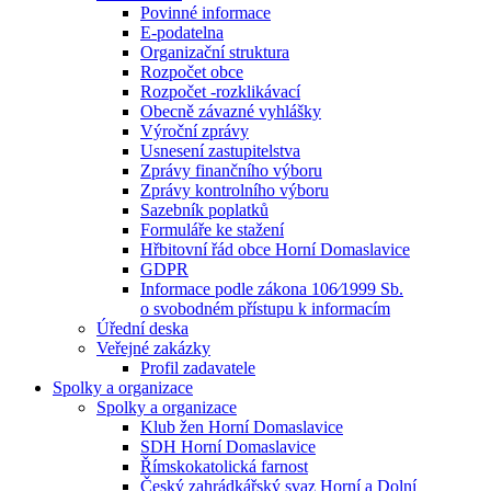
Povinné informace
E-podatelna
Organizační struktura
Rozpočet obce
Rozpočet -rozklikávací
Obecně závazné vyhlášky
Výroční zprávy
Usnesení zastupitelstva
Zprávy finančního výboru
Zprávy kontrolního výboru
Sazebník poplatků
Formuláře ke stažení
Hřbitovní řád obce Horní Domaslavice
GDPR
Informace podle zákona 106⁄1999 Sb.
o svobodném přístupu k informacím
Úřední deska
Veřejné zakázky
Profil zadavatele
Spolky a organizace
Spolky a organizace
Klub žen Horní Domaslavice
SDH Horní Domaslavice
Římskokatolická farnost
Český zahrádkářský svaz Horní a Dolní