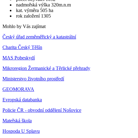
nadmořská výška 320m.n.m
kat. výměra 505 ha
rok založení 1305
Mohlo by Vás zajímat
Český úřad zeměměřický a katastrální
Charita Český Těšín
MAS Pobeskydí
Mikroregion Žermanické a Těrlické přehrady
Ministerstvo životního prostředí
GEOMORAVA
Evropská databanka
Policie ČR - obvodní oddělení Nošovice
Mateřská škola
Hospoda U Splavu