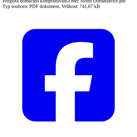
Podpora domácího kompostování-Obec Horní Domaslavice.pdf
Typ souboru: PDF dokument, Velikost: 741,87 kB