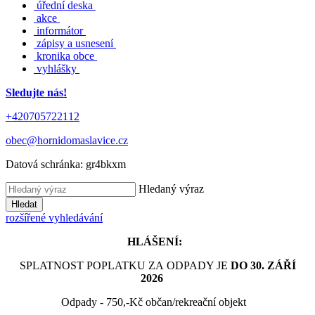
úřední deska
akce
informátor
zápisy a usnesení
kronika obce
vyhlášky
Sledujte nás!
+420705722112
obec@hornidomaslavice.cz
Datová schránka:
gr4bkxm
Hledaný výraz
Hledat
rozšířené vyhledávání
HLÁŠENÍ:
SPLATNOST POPLATKU ZA ODPADY JE
DO 30. ZÁŘÍ
2026
Odpady - 750,-Kč občan/rekreační objekt