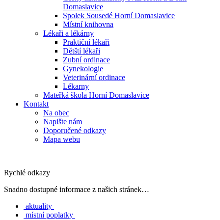
Domaslavice
Spolek Sousedé Horní Domaslavice
Místní knihovna
Lékaři a lékárny
Praktiční lékaři
Dětští lékaři
Zubní ordinace
Gynekologie
Veterinární ordinace
Lékarny
Mateřká škola Horní Domaslavice
Kontakt
Na obec
Napište nám
Doporučené odkazy
Mapa webu
Rychlé odkazy
Snadno dostupné informace z našich stránek…
aktuality
místní poplatky