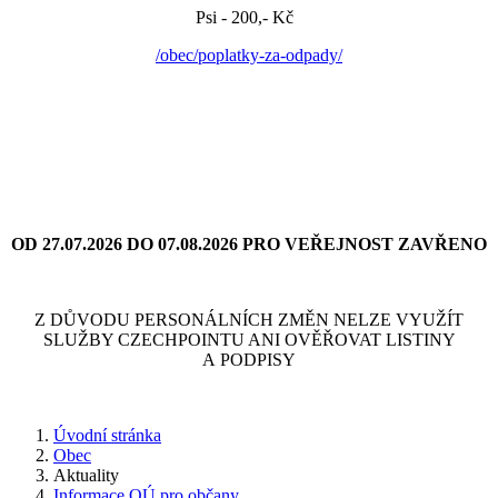
Psi - 200,- Kč
/obec/poplatky-za-odpady/
OD 27.07.2026 DO 07.08.2026 PRO VEŘEJNOST ZAVŘENO
Z DŮVODU PERSONÁLNÍCH ZMĚN NELZE VYUŽÍT
SLUŽBY CZECHPOINTU ANI OVĚŘOVAT LISTINY
A PODPISY
Úvodní stránka
Obec
Aktuality
Informace OÚ pro občany