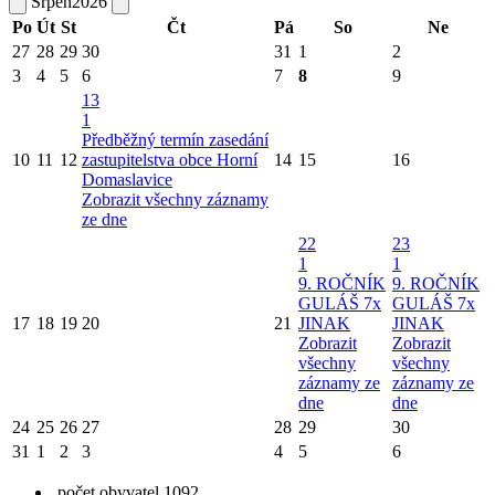
Srpen
2026
Po
Út
St
Čt
Pá
So
Ne
27
28
29
30
31
1
2
3
4
5
6
7
8
9
13
1
Předběžný termín zasedání
10
11
12
zastupitelstva obce Horní
14
15
16
Domaslavice
Zobrazit všechny záznamy
ze dne
22
23
1
1
9. ROČNÍK
9. ROČNÍK
GULÁŠ 7x
GULÁŠ 7x
17
18
19
20
21
JINAK
JINAK
Zobrazit
Zobrazit
všechny
všechny
záznamy ze
záznamy ze
dne
dne
24
25
26
27
28
29
30
31
1
2
3
4
5
6
počet obyvatel 1092