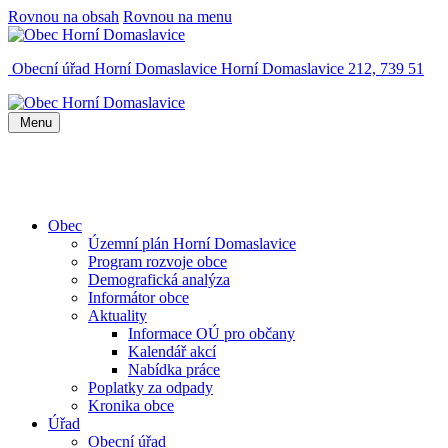
Rovnou na obsah
Rovnou na menu
Obecní úřad Horní Domaslavice
Horní Domaslavice 212, 739 51
Menu
Obec
Územní plán Horní Domaslavice
Program rozvoje obce
Demografická analýza
Informátor obce
Aktuality
Informace OÚ pro občany
Kalendář akcí
Nabídka práce
Poplatky za odpady
Kronika obce
Úřad
Obecní úřad