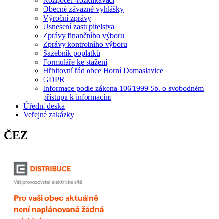
Rozpočet -rozklikávací
Obecně závazné vyhlášky
Výroční zprávy
Usnesení zastupitelstva
Zprávy finančního výboru
Zprávy kontrolního výboru
Sazebník poplatků
Formuláře ke stažení
Hřbitovní řád obce Horní Domaslavice
GDPR
Informace podle zákona 106⁄1999 Sb. o svobodném
přístupu k informacím
Úřední deska
Veřejné zakázky
ČEZ