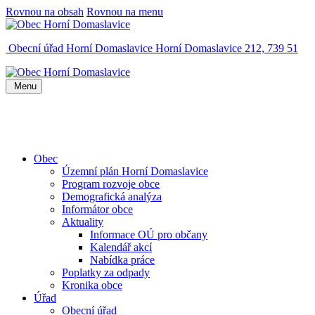
Rovnou na obsah
Rovnou na menu
Obecní úřad Horní Domaslavice
Horní Domaslavice 212, 739 51
Menu
Obec
Územní plán Horní Domaslavice
Program rozvoje obce
Demografická analýza
Informátor obce
Aktuality
Informace OÚ pro občany
Kalendář akcí
Nabídka práce
Poplatky za odpady
Kronika obce
Úřad
Obecní úřad