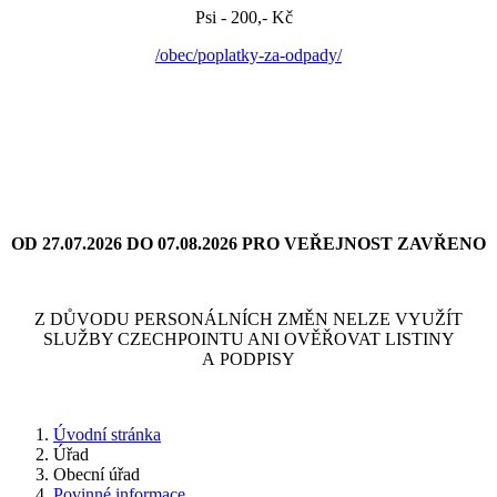
Psi - 200,- Kč
/obec/poplatky-za-odpady/
OD 27.07.2026 DO 07.08.2026 PRO VEŘEJNOST ZAVŘENO
Z DŮVODU PERSONÁLNÍCH ZMĚN NELZE VYUŽÍT
SLUŽBY CZECHPOINTU ANI OVĚŘOVAT LISTINY
A PODPISY
Úvodní stránka
Úřad
Obecní úřad
Povinné informace