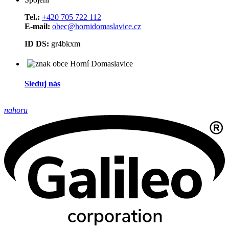
Tel.:
+420 705 722 112
E-mail:
obec@hornidomaslavice.cz
ID DS:
gr4bkxm
Sleduj nás
nahoru