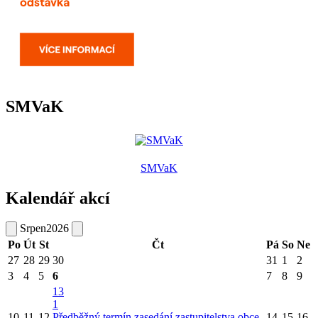
SMVaK
SMVaK
Kalendář akcí
Srpen
2026
Po
Út
St
Čt
Pá
So
Ne
27
28
29
30
31
1
2
3
4
5
6
7
8
9
13
1
10
11
12
Předběžný termín zasedání zastupitelstva obce
14
15
16