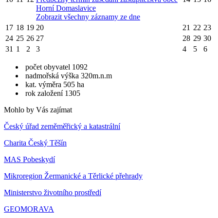
Horní Domaslavice
Zobrazit všechny záznamy ze dne
17
18
19
20
21
22
23
24
25
26
27
28
29
30
31
1
2
3
4
5
6
počet obyvatel 1092
nadmořská výška 320m.n.m
kat. výměra 505 ha
rok založení 1305
Mohlo by Vás zajímat
Český úřad zeměměřický a katastrální
Charita Český Těšín
MAS Pobeskydí
Mikroregion Žermanické a Těrlické přehrady
Ministerstvo životního prostředí
GEOMORAVA