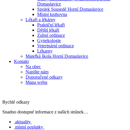
Domaslavice
Spolek Sousedé Horní Domaslavice
Místní knihovna
Lékaři a lékárny
Praktiční lékaři
Dětští lékaři
Zubní ordinace
Gynekologie
Veterinární ordinace
Lékarny
Mateřká škola Horní Domaslavice
Kontakt
Na obec
Napište nám
Doporučené odkazy
Mapa webu
Rychlé odkazy
Snadno dostupné informace z našich stránek…
aktuality
místní poplatky