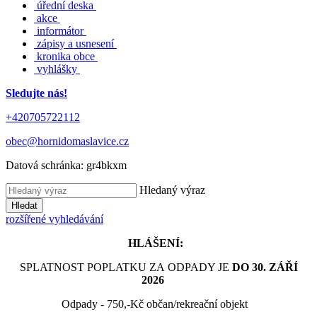
úřední deska
akce
informátor
zápisy a usnesení
kronika obce
vyhlášky
Sledujte nás!
+420705722112
obec@hornidomaslavice.cz
Datová schránka:
gr4bkxm
Hledaný výraz
Hledat
rozšířené vyhledávání
HLÁŠENÍ:
SPLATNOST POPLATKU ZA ODPADY JE
DO 30. ZÁŘÍ
2026
Odpady - 750,-Kč občan/rekreační objekt