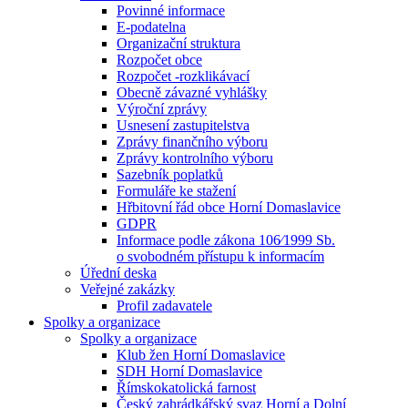
Povinné informace
E-podatelna
Organizační struktura
Rozpočet obce
Rozpočet -rozklikávací
Obecně závazné vyhlášky
Výroční zprávy
Usnesení zastupitelstva
Zprávy finančního výboru
Zprávy kontrolního výboru
Sazebník poplatků
Formuláře ke stažení
Hřbitovní řád obce Horní Domaslavice
GDPR
Informace podle zákona 106⁄1999 Sb.
o svobodném přístupu k informacím
Úřední deska
Veřejné zakázky
Profil zadavatele
Spolky a organizace
Spolky a organizace
Klub žen Horní Domaslavice
SDH Horní Domaslavice
Římskokatolická farnost
Český zahrádkářský svaz Horní a Dolní