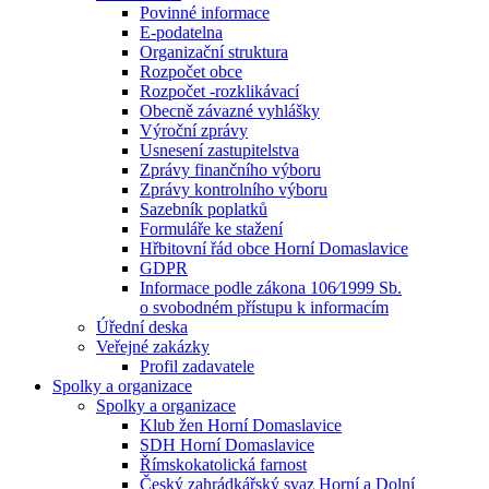
Povinné informace
E-podatelna
Organizační struktura
Rozpočet obce
Rozpočet -rozklikávací
Obecně závazné vyhlášky
Výroční zprávy
Usnesení zastupitelstva
Zprávy finančního výboru
Zprávy kontrolního výboru
Sazebník poplatků
Formuláře ke stažení
Hřbitovní řád obce Horní Domaslavice
GDPR
Informace podle zákona 106⁄1999 Sb.
o svobodném přístupu k informacím
Úřední deska
Veřejné zakázky
Profil zadavatele
Spolky a organizace
Spolky a organizace
Klub žen Horní Domaslavice
SDH Horní Domaslavice
Římskokatolická farnost
Český zahrádkářský svaz Horní a Dolní