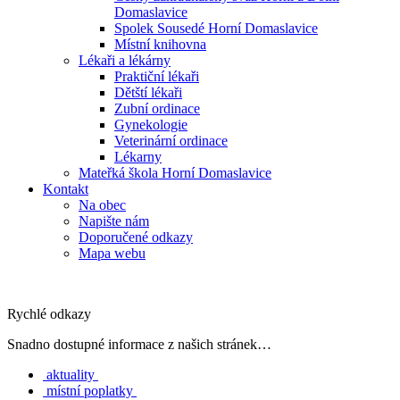
Domaslavice
Spolek Sousedé Horní Domaslavice
Místní knihovna
Lékaři a lékárny
Praktiční lékaři
Dětští lékaři
Zubní ordinace
Gynekologie
Veterinární ordinace
Lékarny
Mateřká škola Horní Domaslavice
Kontakt
Na obec
Napište nám
Doporučené odkazy
Mapa webu
Rychlé odkazy
Snadno dostupné informace z našich stránek…
aktuality
místní poplatky