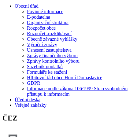
Obecní úřad
Povinné informace
E-podatelna
Organizační struktura
Rozpočet obce
Rozpočet -rozklikávací
Obecně závazné vyhlášky
Výroční zprávy
Usnesení zastupitelstva
Zprávy finančního výboru
Zprávy kontrolního výboru
Sazebník poplatků
Formuláře ke stažení
Hřbitovní řád obce Horní Domaslavice
GDPR
Informace podle zákona 106⁄1999 Sb. o svobodném
přístupu k informacím
Úřední deska
Veřejné zakázky
ČEZ