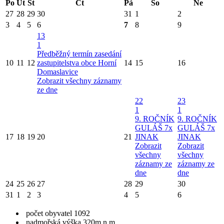
Po
Út
St
Čt
Pá
So
Ne
27
28
29
30
31
1
2
3
4
5
6
7
8
9
13
1
Předběžný termín zasedání
10
11
12
zastupitelstva obce Horní
14
15
16
Domaslavice
Zobrazit všechny záznamy
ze dne
22
23
1
1
9. ROČNÍK
9. ROČNÍK
GULÁŠ 7x
GULÁŠ 7x
17
18
19
20
21
JINAK
JINAK
Zobrazit
Zobrazit
všechny
všechny
záznamy ze
záznamy ze
dne
dne
24
25
26
27
28
29
30
31
1
2
3
4
5
6
počet obyvatel 1092
nadmořská výška 320m.n.m