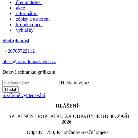
úřední deska
akce
informátor
zápisy a usnesení
kronika obce
vyhlášky
Sledujte nás!
+420705722112
obec@hornidomaslavice.cz
Datová schránka:
gr4bkxm
Hledaný výraz
Hledat
rozšířené vyhledávání
HLÁŠENÍ:
SPLATNOST POPLATKU ZA ODPADY JE
DO 30. ZÁŘÍ
2026
Odpady - 750,-Kč občan/rekreační objekt