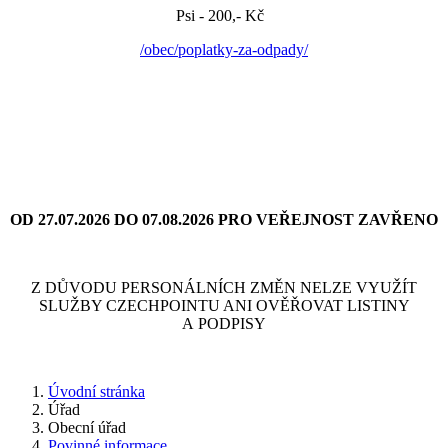
Psi - 200,- Kč
/obec/poplatky-za-odpady/
OD 27.07.2026 DO 07.08.2026 PRO VEŘEJNOST ZAVŘENO
Z DŮVODU PERSONÁLNÍCH ZMĚN NELZE VYUŽÍT
SLUŽBY CZECHPOINTU ANI OVĚŘOVAT LISTINY
A PODPISY
Úvodní stránka
Úřad
Obecní úřad
Povinné informace