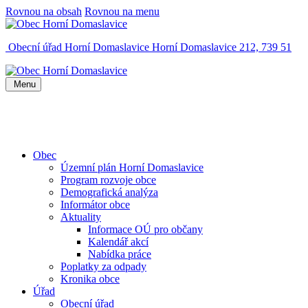
Rovnou na obsah
Rovnou na menu
Obecní úřad Horní Domaslavice
Horní Domaslavice 212, 739 51
Menu
Obec
Územní plán Horní Domaslavice
Program rozvoje obce
Demografická analýza
Informátor obce
Aktuality
Informace OÚ pro občany
Kalendář akcí
Nabídka práce
Poplatky za odpady
Kronika obce
Úřad
Obecní úřad