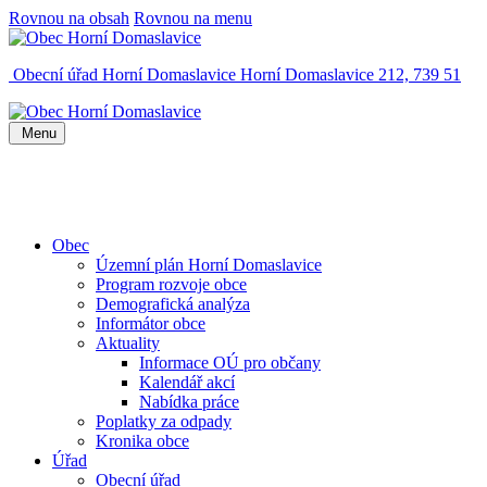
Rovnou na obsah
Rovnou na menu
Obecní úřad Horní Domaslavice
Horní Domaslavice 212, 739 51
Menu
Obec
Územní plán Horní Domaslavice
Program rozvoje obce
Demografická analýza
Informátor obce
Aktuality
Informace OÚ pro občany
Kalendář akcí
Nabídka práce
Poplatky za odpady
Kronika obce
Úřad
Obecní úřad