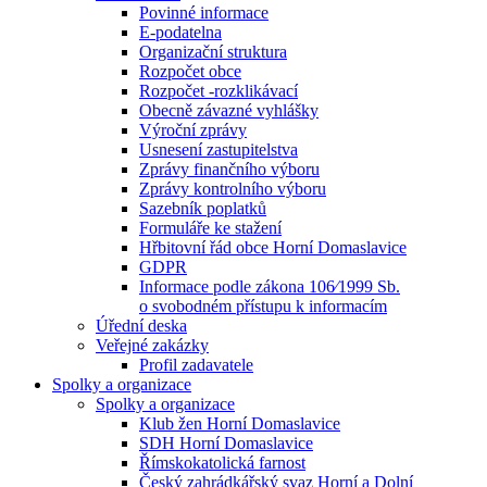
Povinné informace
E-podatelna
Organizační struktura
Rozpočet obce
Rozpočet -rozklikávací
Obecně závazné vyhlášky
Výroční zprávy
Usnesení zastupitelstva
Zprávy finančního výboru
Zprávy kontrolního výboru
Sazebník poplatků
Formuláře ke stažení
Hřbitovní řád obce Horní Domaslavice
GDPR
Informace podle zákona 106⁄1999 Sb.
o svobodném přístupu k informacím
Úřední deska
Veřejné zakázky
Profil zadavatele
Spolky a organizace
Spolky a organizace
Klub žen Horní Domaslavice
SDH Horní Domaslavice
Římskokatolická farnost
Český zahrádkářský svaz Horní a Dolní