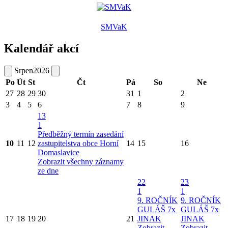
SMVaK
Kalendář akcí
Srpen
2026
Po
Út
St
Čt
Pá
So
Ne
27
28
29
30
31
1
2
3
4
5
6
7
8
9
13
1
Předběžný termín zasedání
10
11
12
zastupitelstva obce Horní
14
15
16
Domaslavice
Zobrazit všechny záznamy
ze dne
22
23
1
1
9. ROČNÍK
9. ROČNÍK
GULÁŠ 7x
GULÁŠ 7x
17
18
19
20
21
JINAK
JINAK
Zobrazit
Zobrazit