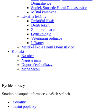
Domaslavice
Spolek Sousedé Horní Domaslavice
Místní knihovna
Lékaři a lékárny
Praktiční lékaři
Dětští lékaři
Zubní ordinace
Gynekologie
Veterinární ordinace
Lékarny
Mateřká škola Horní Domaslavice
Kontakt
Na obec
Napište nám
Doporučené odkazy
Mapa webu
Rychlé odkazy
Snadno dostupné informace z našich stránek…
aktuality
místní poplatky