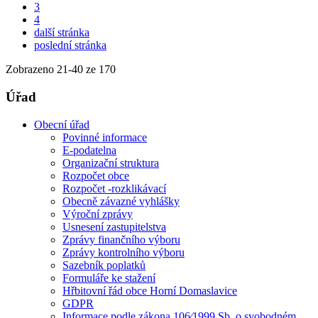
3
4
další stránka
poslední stránka
Zobrazeno
21
-
40
ze 170
Úřad
Obecní úřad
Povinné informace
E-podatelna
Organizační struktura
Rozpočet obce
Rozpočet -rozklikávací
Obecně závazné vyhlášky
Výroční zprávy
Usnesení zastupitelstva
Zprávy finančního výboru
Zprávy kontrolního výboru
Sazebník poplatků
Formuláře ke stažení
Hřbitovní řád obce Horní Domaslavice
GDPR
Informace podle zákona 106⁄1999 Sb. o svobodném