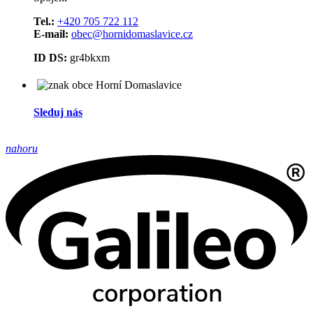
Tel.:
+420 705 722 112
E-mail:
obec@hornidomaslavice.cz
ID DS:
gr4bkxm
Sleduj nás
nahoru