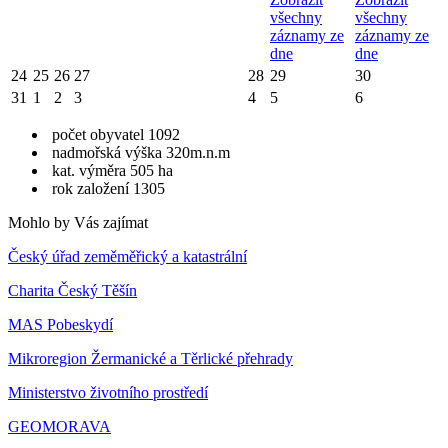
všechny
všechny
záznamy ze
záznamy ze
dne
dne
24
25
26
27
28
29
30
31
1
2
3
4
5
6
počet obyvatel 1092
nadmořská výška 320m.n.m
kat. výměra 505 ha
rok založení 1305
Mohlo by Vás zajímat
Český úřad zeměměřický a katastrální
Charita Český Těšín
MAS Pobeskydí
Mikroregion Žermanické a Těrlické přehrady
Ministerstvo životního prostředí
GEOMORAVA