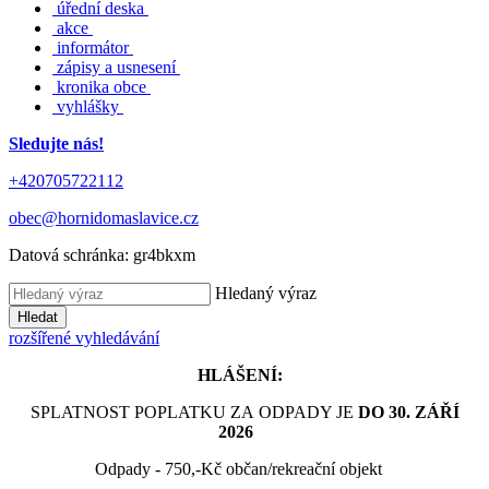
úřední deska
akce
informátor
zápisy a usnesení
kronika obce
vyhlášky
Sledujte nás!
+420705722112
obec@hornidomaslavice.cz
Datová schránka:
gr4bkxm
Hledaný výraz
Hledat
rozšířené vyhledávání
HLÁŠENÍ:
SPLATNOST POPLATKU ZA ODPADY JE
DO 30. ZÁŘÍ
2026
Odpady - 750,-Kč občan/rekreační objekt