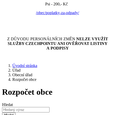
Psi - 200,- Kč
/obec/poplatky-za-odpady/
Z DŮVODU PERSONÁLNÍCH ZMĚN
NELZE VYUŽÍT
SLUŽBY CZECHPOINTU ANI OVĚŘOVAT LISTINY
A PODPISY
Úvodní stránka
Úřad
Obecní úřad
Rozpočet obce
Rozpočet obce
Hledat