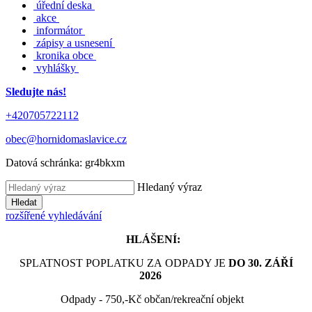
úřední deska
akce
informátor
zápisy a usnesení
kronika obce
vyhlášky
Sledujte nás!
+420705722112
obec@hornidomaslavice.cz
Datová schránka:
gr4bkxm
Hledaný výraz
Hledat
rozšířené vyhledávání
HLÁŠENÍ:
SPLATNOST POPLATKU ZA ODPADY JE
DO 30. ZÁŘÍ
2026
Odpady - 750,-Kč občan/rekreační objekt