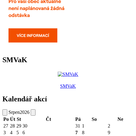
SMVaK
SMVaK
Kalendář akcí
Srpen
2026
Po
Út
St
Čt
Pá
So
Ne
27
28
29
30
31
1
2
3
4
5
6
7
8
9