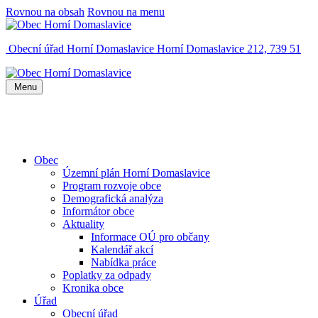
Rovnou na obsah
Rovnou na menu
Obecní úřad Horní Domaslavice
Horní Domaslavice 212, 739 51
Menu
Obec
Územní plán Horní Domaslavice
Program rozvoje obce
Demografická analýza
Informátor obce
Aktuality
Informace OÚ pro občany
Kalendář akcí
Nabídka práce
Poplatky za odpady
Kronika obce
Úřad
Obecní úřad