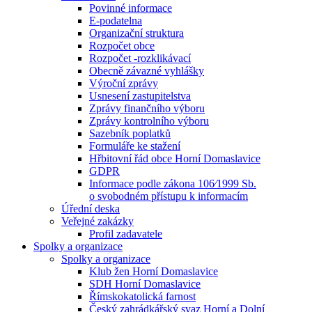
Povinné informace
E-podatelna
Organizační struktura
Rozpočet obce
Rozpočet -rozklikávací
Obecně závazné vyhlášky
Výroční zprávy
Usnesení zastupitelstva
Zprávy finančního výboru
Zprávy kontrolního výboru
Sazebník poplatků
Formuláře ke stažení
Hřbitovní řád obce Horní Domaslavice
GDPR
Informace podle zákona 106⁄1999 Sb.
o svobodném přístupu k informacím
Úřední deska
Veřejné zakázky
Profil zadavatele
Spolky a organizace
Spolky a organizace
Klub žen Horní Domaslavice
SDH Horní Domaslavice
Římskokatolická farnost
Český zahrádkářský svaz Horní a Dolní