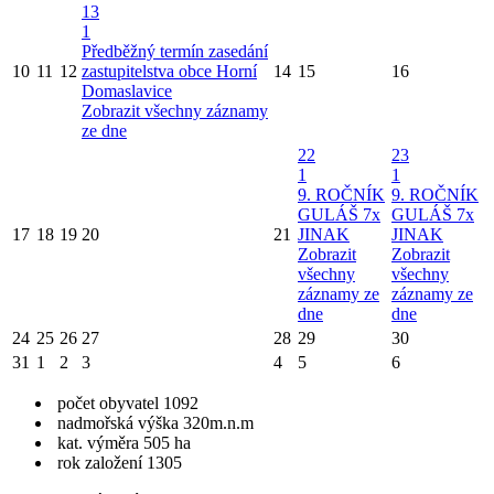
13
1
Předběžný termín zasedání
10
11
12
zastupitelstva obce Horní
14
15
16
Domaslavice
Zobrazit všechny záznamy
ze dne
22
23
1
1
9. ROČNÍK
9. ROČNÍK
GULÁŠ 7x
GULÁŠ 7x
17
18
19
20
21
JINAK
JINAK
Zobrazit
Zobrazit
všechny
všechny
záznamy ze
záznamy ze
dne
dne
24
25
26
27
28
29
30
31
1
2
3
4
5
6
počet obyvatel 1092
nadmořská výška 320m.n.m
kat. výměra 505 ha
rok založení 1305