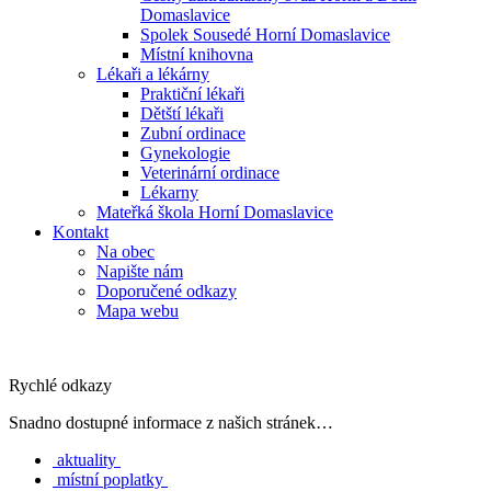
Domaslavice
Spolek Sousedé Horní Domaslavice
Místní knihovna
Lékaři a lékárny
Praktiční lékaři
Dětští lékaři
Zubní ordinace
Gynekologie
Veterinární ordinace
Lékarny
Mateřká škola Horní Domaslavice
Kontakt
Na obec
Napište nám
Doporučené odkazy
Mapa webu
Rychlé odkazy
Snadno dostupné informace z našich stránek…
aktuality
místní poplatky