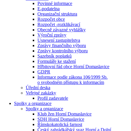
Povinné informace
E-podatelna
Organizační struktura
Rozpočet obce
Rozpočet -rozklikávací
Obecně závazné vyhlášky
Výroční zprávy
Usnesení zastupitelstva
Zprávy finančního výboru
Zprávy kontrolního výboru
Sazebník poplatků
Formuláře ke stažení
Hřbitovní řád obce Horní Domaslavice
GDPR
Informace podle zákona 106⁄1999 Sb.
o svobodném přístupu k informacím
Úřední deska
Veřejné zakázky
Profil zadavatele
Spolky a organizace
Spolky a organizace
Klub žen Horní Domaslavice
SDH Horní Domaslavice
Římskokatolická farnost
Český zahrádkářský svaz Horní a Dolní