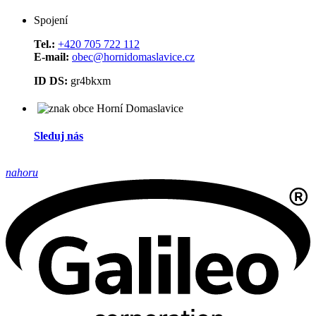
Spojení
Tel.:
+420 705 722 112
E-mail:
obec@hornidomaslavice.cz
ID DS:
gr4bkxm
Sleduj nás
nahoru