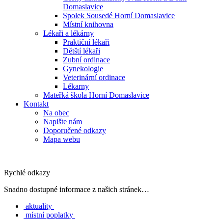
Domaslavice
Spolek Sousedé Horní Domaslavice
Místní knihovna
Lékaři a lékárny
Praktiční lékaři
Dětští lékaři
Zubní ordinace
Gynekologie
Veterinární ordinace
Lékarny
Mateřká škola Horní Domaslavice
Kontakt
Na obec
Napište nám
Doporučené odkazy
Mapa webu
Rychlé odkazy
Snadno dostupné informace z našich stránek…
aktuality
místní poplatky