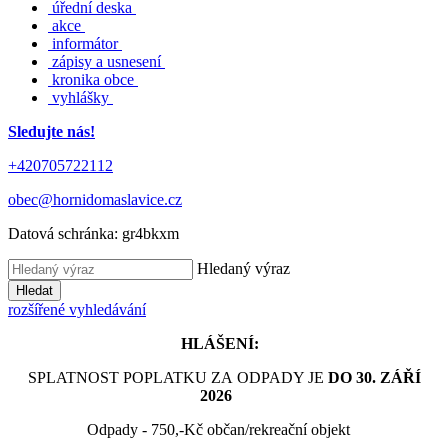
úřední deska
akce
informátor
zápisy a usnesení
kronika obce
vyhlášky
Sledujte nás!
+420705722112
obec@hornidomaslavice.cz
Datová schránka:
gr4bkxm
Hledaný výraz
Hledat
rozšířené vyhledávání
HLÁŠENÍ:
SPLATNOST POPLATKU ZA ODPADY JE
DO 30. ZÁŘÍ
2026
Odpady - 750,-Kč občan/rekreační objekt