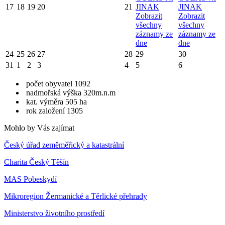
17
18
19
20
21
JINAK
JINAK
Zobrazit
Zobrazit
všechny
všechny
záznamy ze
záznamy ze
dne
dne
24
25
26
27
28
29
30
31
1
2
3
4
5
6
počet obyvatel 1092
nadmořská výška 320m.n.m
kat. výměra 505 ha
rok založení 1305
Mohlo by Vás zajímat
Český úřad zeměměřický a katastrální
Charita Český Těšín
MAS Pobeskydí
Mikroregion Žermanické a Těrlické přehrady
Ministerstvo životního prostředí