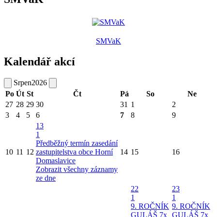
SMVaK
Kalendář akcí
Srpen
2026
Po
Út
St
Čt
Pá
So
Ne
27
28
29
30
31
1
2
3
4
5
6
7
8
9
13
1
Předběžný termín zasedání
10
11
12
zastupitelstva obce Horní
14
15
16
Domaslavice
Zobrazit všechny záznamy
ze dne
22
23
1
1
9. ROČNÍK
9. ROČNÍK
GULÁŠ 7x
GULÁŠ 7x