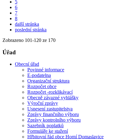
5
6
7
8
další stránka
poslední stránka
Zobrazeno
101
-
120
ze 170
Úřad
Obecní úřad
Povinné informace
E-podatelna
Organizační struktura
Rozpočet obce
Rozpočet -rozklikávací
Obecně závazné vyhlášky
Výroční zprávy
Usnesení zastupitelstva
Zprávy finančního výboru
Zprávy kontrolního výboru
Sazebník poplatků
Formuláře ke stažení
Hřbitovní řád obce Horní Domaslavice