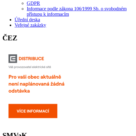
GDPR
Informace podle zákona 106⁄1999 Sb. o svobodném
přístupu k informacím
Úřední deska
Veřejné zakázky
ČEZ
SMVaK