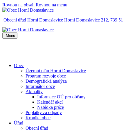
Rovnou na obsah
Rovnou na menu
Obecní úřad Horní Domaslavice
Horní Domaslavice 212, 739 51
Menu
Obec
Územní plán Horní Domaslavice
Program rozvoje obce
Demografická analýza
Informátor obce
Aktuality
Informace OÚ pro občany
Kalendář akcí
Nabídka práce
Poplatky za odpady
Kronika obce
Úřad
Obecní úřad