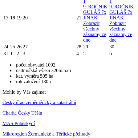
1
1
9. ROČNÍK
9. ROČNÍK
GULÁŠ 7x
GULÁŠ 7x
17
18
19
20
21
JINAK
JINAK
Zobrazit
Zobrazit
všechny
všechny
záznamy ze
záznamy ze
dne
dne
24
25
26
27
28
29
30
31
1
2
3
4
5
6
počet obyvatel 1092
nadmořská výška 320m.n.m
kat. výměra 505 ha
rok založení 1305
Mohlo by Vás zajímat
Český úřad zeměměřický a katastrální
Charita Český Těšín
MAS Pobeskydí
Mikroregion Žermanické a Těrlické přehrady