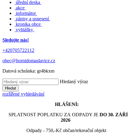
úřední deska
akce
informátor
zápisy a usnesení
kronika obce
vyhlášky
Sledujte nás!
+420705722112
obec@hornidomaslavice.cz
Datová schránka:
gr4bkxm
Hledaný výraz
Hledat
rozšířené vyhledávání
HLÁŠENÍ:
SPLATNOST POPLATKU ZA ODPADY JE
DO 30. ZÁŘÍ
2026
Odpady - 750,-Kč občan/rekreační objekt