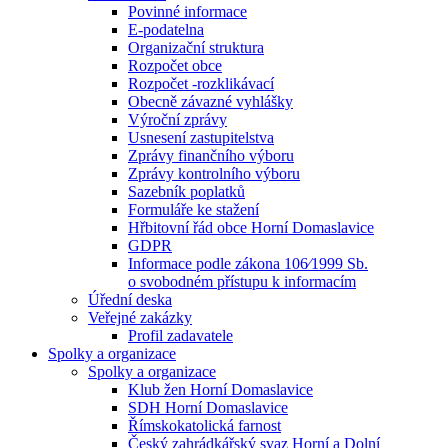
Povinné informace
E-podatelna
Organizační struktura
Rozpočet obce
Rozpočet -rozklikávací
Obecně závazné vyhlášky
Výroční zprávy
Usnesení zastupitelstva
Zprávy finančního výboru
Zprávy kontrolního výboru
Sazebník poplatků
Formuláře ke stažení
Hřbitovní řád obce Horní Domaslavice
GDPR
Informace podle zákona 106⁄1999 Sb.
o svobodném přístupu k informacím
Úřední deska
Veřejné zakázky
Profil zadavatele
Spolky a organizace
Spolky a organizace
Klub žen Horní Domaslavice
SDH Horní Domaslavice
Římskokatolická farnost
Český zahrádkářský svaz Horní a Dolní