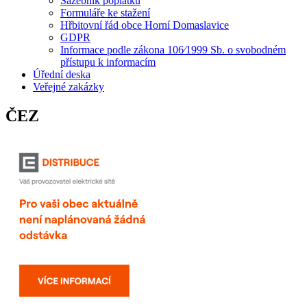
Sazebník poplatků
Formuláře ke stažení
Hřbitovní řád obce Horní Domaslavice
GDPR
Informace podle zákona 106⁄1999 Sb. o svobodném
přístupu k informacím
Úřední deska
Veřejné zakázky
ČEZ