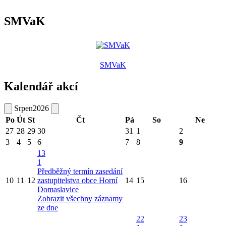
SMVaK
SMVaK
Kalendář akcí
Srpen
2026
Po
Út
St
Čt
Pá
So
Ne
27
28
29
30
31
1
2
3
4
5
6
7
8
9
13
1
Předběžný termín zasedání
10
11
12
zastupitelstva obce Horní
14
15
16
Domaslavice
Zobrazit všechny záznamy
ze dne
22
23