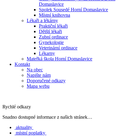
Domaslavice
Spolek Sousedé Horní Domaslavice
Místní knihovna
Lékaři a lékárny
Praktiční lékaři
Dětští lékaři
Zubní ordinace
Gynekologie
Veterinární ordinace
Lékarny
Mateřká škola Horní Domaslavice
Kontakt
Na obec
Napište nám
Doporučené odkazy
Mapa webu
Rychlé odkazy
Snadno dostupné informace z našich stránek…
aktuality
místní poplatky