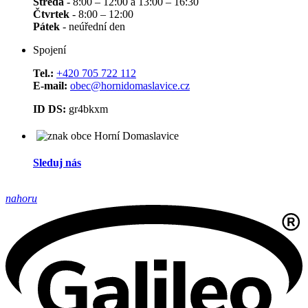
Středa
- 8:00 – 12:00 a 13:00 – 16:30
Čtvrtek
- 8:00 – 12:00
Pátek
- neúřední den
Spojení
Tel.:
+420 705 722 112
E-mail:
obec@hornidomaslavice.cz
ID DS:
gr4bkxm
Sleduj nás
nahoru