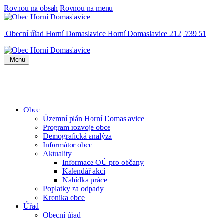
Rovnou na obsah
Rovnou na menu
Obecní úřad Horní Domaslavice
Horní Domaslavice 212, 739 51
Menu
Obec
Územní plán Horní Domaslavice
Program rozvoje obce
Demografická analýza
Informátor obce
Aktuality
Informace OÚ pro občany
Kalendář akcí
Nabídka práce
Poplatky za odpady
Kronika obce
Úřad
Obecní úřad