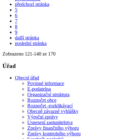
předchozí stránka
5
6
7
8
9
další stránka
poslední stránka
Zobrazeno
121
-
140
ze 170
Úřad
Obecní úřad
Povinné informace
E-podatelna
Organizační struktura
Rozpočet obce
Rozpočet -rozklikávací
Obecně závazné vyhlášky
Výroční zprávy
Usnesení zastupitelstva
Zprávy finančního výboru
Zprávy kontrolního výboru